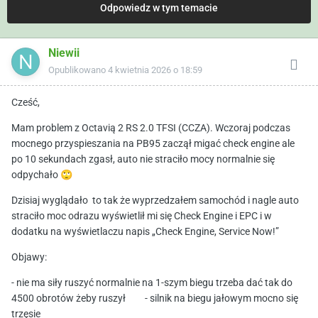
Odpowiedz w tym temacie
Niewii
Opublikowano
4 kwietnia 2026 o 18:59
Cześć,
Mam problem z Octavią 2 RS 2.0 TFSI (CCZA). Wczoraj podczas
mocnego przyspieszania na PB95 zaczął migać check engine ale
po 10 sekundach zgasł, auto nie straciło mocy normalnie się
odpychało
🙄
Dzisiaj wyglądało to tak że wyprzedzałem samochód i nagle auto
straciło moc odrazu wyświetlił mi się Check Engine i EPC i w
dodatku na wyświetlaczu napis „Check Engine, Service Now!”
Objawy:
- nie ma siły ruszyć normalnie na 1-szym biegu trzeba dać tak do
4500 obrotów żeby ruszył - silnik na biegu jałowym mocno się
trzęsie