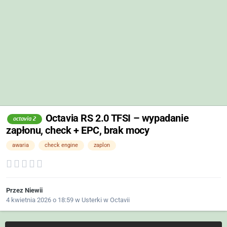
Octavia RS 2.0 TFSI – wypadanie
octavia 2
zapłonu, check + EPC, brak mocy
awaria
check engine
zaplon
Przez
Niewii
4 kwietnia 2026 o 18:59
w
Usterki w Octavii