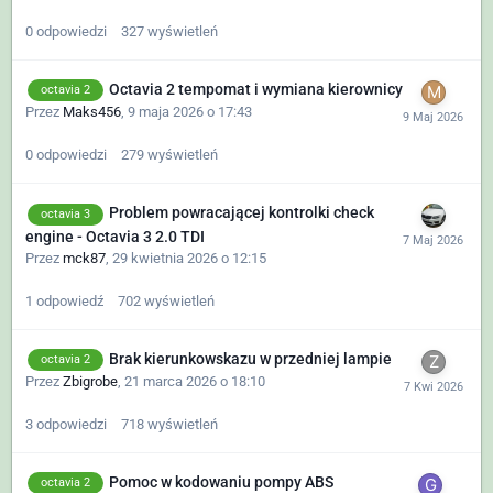
0
odpowiedzi
327
wyświetleń
Octavia 2 tempomat i wymiana kierownicy
octavia 2
Przez
Maks456
,
9 maja 2026 o 17:43
0
odpowiedzi
279
wyświetleń
Problem powracającej kontrolki check
octavia 3
engine - Octavia 3 2.0 TDI
Przez
mck87
,
29 kwietnia 2026 o 12:15
1
odpowiedź
702
wyświetleń
Brak kierunkowskazu w przedniej lampie
octavia 2
Przez
Zbigrobe
,
21 marca 2026 o 18:10
3
odpowiedzi
718
wyświetleń
Pomoc w kodowaniu pompy ABS
octavia 2