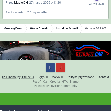
Przez
MaciejCH
,
27 marca 2026 o 13:20
1
odpowiedź
611
wyświetleń
Strona główna
Škoda Octavia
Usterki w Octavii
Octavia RS 2.0 TFSI
IPS Theme
by
IPSFocus
Język
Motyw
Polityka prywatności
Kontakt
Retrofit Car
|
Croatia
|
GTA
|
Namo
Powered by Invision Community