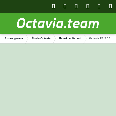
Octavia.team
Strona główna
Škoda Octavia
Usterki w Octavii
Octavia RS 2.0 TFSI