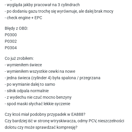
- wygląda jakby pracował na 3 cylindrach
- po dodaniu gazu trochę się wyrównuje, ale dalej brak mocy
- check engine + EPC
Błędy z OBD:
P0300
P0302
P0304
Co już zrobiłem:
- wymieniłem świece
- wymieniłem wszystkie cewki na nowe
- jedna świeca (cylinder 4) była spalona / przegrzana
- po wymianie dalej to samo
- silnik odpala normalnie
- z wydechu nie czuć mocno benzyny
- spod maski słychać lekkie syczenie
Czy ktoś miał podobny przypadek w EA888?
Czy bardziej iść w stronę wtryskiwacza, odmy PCV, nieszczelności
dolotu czy może sprawdzać kompresję?