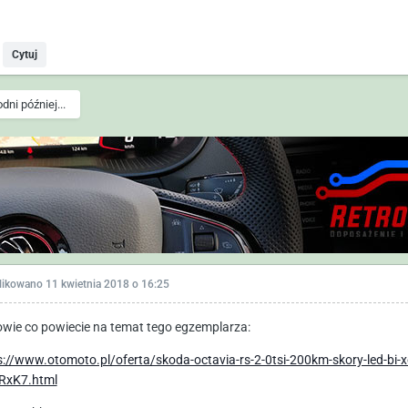
Cytuj
dni później...
likowano
11 kwietnia 2018 o 16:25
wie co powiecie na temat tego egzemplarza:
s://www.otomoto.pl/oferta/skoda-octavia-rs-2-0tsi-200km-skory-led-bi-xe
RxK7.html