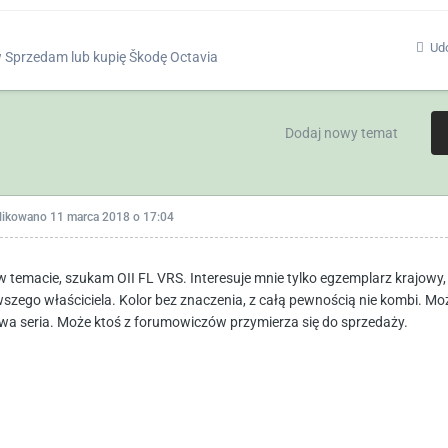
Udo
w
Sprzedam lub kupię Škodę Octavia
Dodaj nowy temat
likowano
11 marca 2018 o 17:04
w temacie, szukam OII FL VRS. Interesuje mnie tylko egzemplarz krajowy,
wszego właściciela. Kolor bez znaczenia, z całą pewnością nie kombi. Mo
wa seria. Może ktoś z forumowiczów przymierza się do sprzedaży.