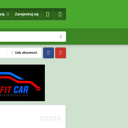
 się
Zarejestruj się
Cała aktywność