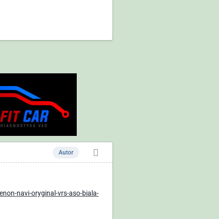
Autor
non-navi-oryginal-vrs-aso-biala-