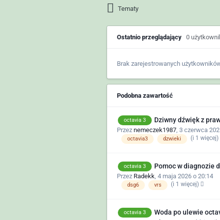
Tematy
Ostatnio przeglądający
0 użytkown
Brak zarejestrowanych użytkowników
Podobna zawartość
Dziwny dźwięk z praw
octavia 3
Przez
nemeczek1987
,
3 czerwca 202
(i 1 więcej)
octavia3
dzwieki
Pomoc w diagnozie d
octavia 3
Przez
Radekk
,
4 maja 2026 o 20:14
(i 1 więcej)
dsg6
vrs
Woda po ulewie octav
octavia 3