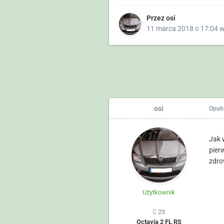
Przez
osi
11 marca 2018 o 17:04
osi
Opub
Jak 
pier
zdro
Użytkownik
23
Octavia 2 FL RS