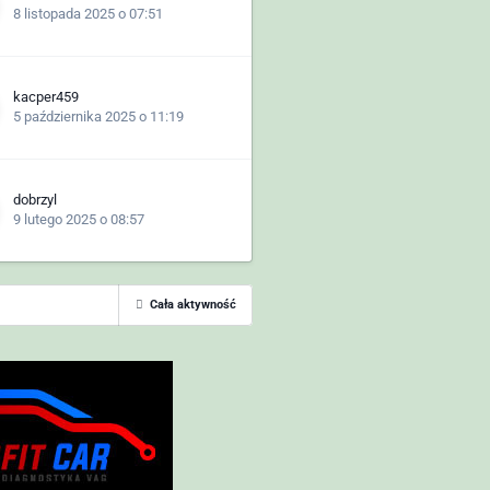
8 listopada 2025 o 07:51
kacper459
5 października 2025 o 11:19
dobrzyl
9 lutego 2025 o 08:57
Cała aktywność