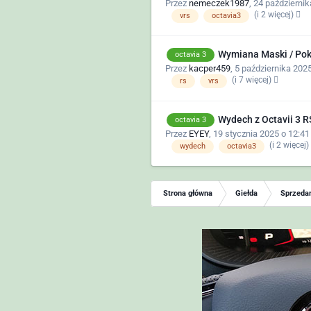
Przez
nemeczek1987
,
24 październik
(i 2 więcej)
vrs
octavia3
Wymiana Maski / Pok
octavia 3
Przez
kacper459
,
5 października 2025
(i 7 więcej)
rs
vrs
Wydech z Octavii 3 RS
octavia 3
Przez
EYEY
,
19 stycznia 2025 o 12:41
(i 2 więcej)
wydech
octavia3
Strona główna
Giełda
Sprzedam