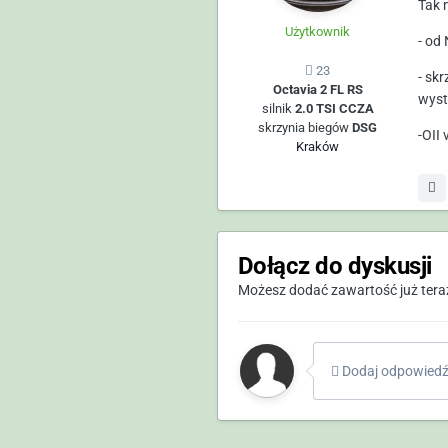
Tak 
Użytkownik
- od 
23
- sk
Octavia 2 FL RS
wyst
silnik
2.0 TSI CCZA
skrzynia biegów
DSG
-OII
Kraków
Dołącz do dyskusji
Możesz dodać zawartość już teraz 
Dodaj odpowiedź 