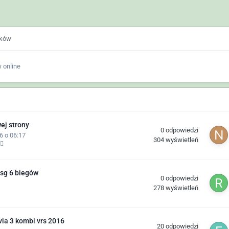
ików
 online
ej strony
0
odpowiedzi
6 o 06:17
304
wyświetleń
sg 6 biegów
0
odpowiedzi
278
wyświetleń
ia 3 kombi vrs 2016
20
odpowiedzi