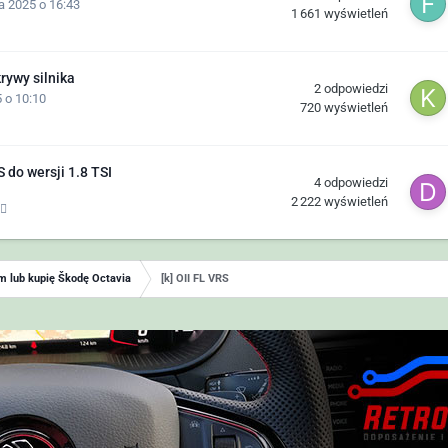
a 2025 o 16:43
1 661
wyświetleń
rywy silnika
2
odpowiedzi
 o 10:10
720
wyświetleń
 do wersji 1.8 TSI
4
odpowiedzi
2 222
wyświetleń
 lub kupię Škodę Octavia
[k] OII FL VRS