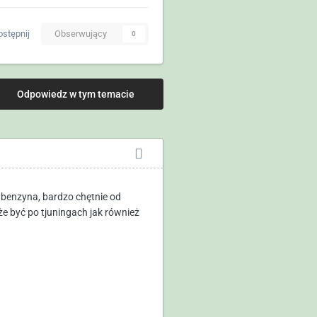
stępnij
Obserwujący
0
Odpowiedz w tym temacie
 benzyna, bardzo chętnie od
że być po tjuningach jak również