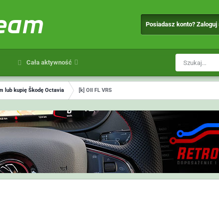
team
Posiadasz konto? Zaloguj
Cała aktywność
 lub kupię Škodę Octavia
[k] OII FL VRS