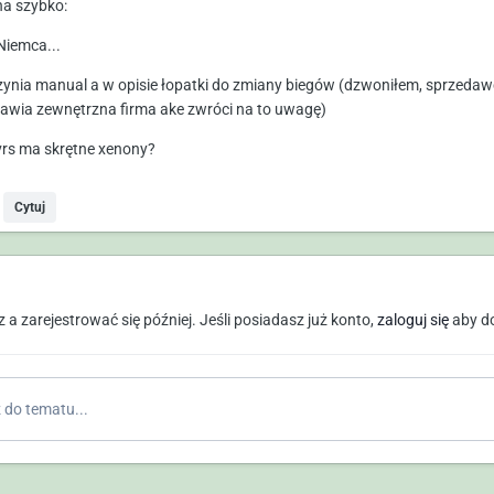
na szybko:
Niemca...
rzynia manual a w opisie łopatki do zmiany biegów (dzwoniłem, sprzedawc
awia zewnętrzna firma ake zwróci na to uwagę)
 vrs ma skrętne xenony?
Cytuj
a zarejestrować się później. Jeśli posiadasz już konto,
zaloguj się
aby d
do tematu...