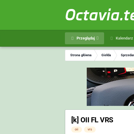
Octavia.
Przeglądaj
Kalendarz
Strona główna
Giełda
Sprzedam
[k] OII FL VRS
oii
vrs