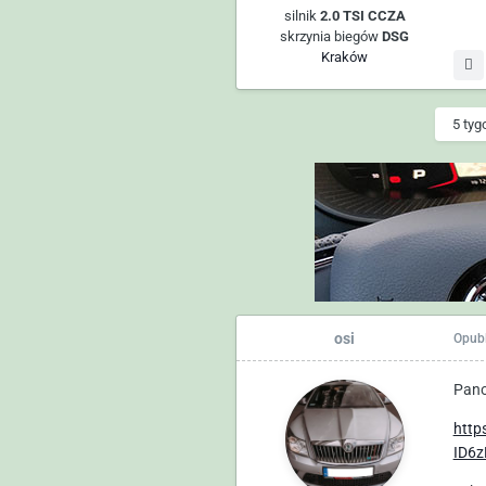
silnik
2.0 TSI CCZA
skrzynia biegów
DSG
Kraków
5 tygo
osi
Opub
Pano
http
ID6z