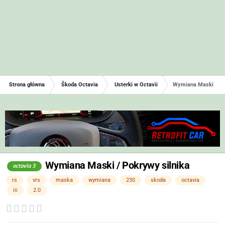
Strona główna
Škoda Octavia
Usterki w Octavii
Wymiana Maski / Po
Wymiana Maski / Pokrywy silnika
octavia 3
rs
vrs
maska
wymiana
230
skoda
octavia
iii
2.0