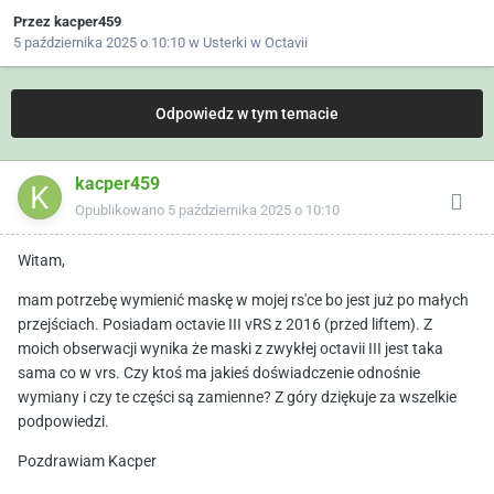
Przez
kacper459
5 października 2025 o 10:10
w
Usterki w Octavii
Odpowiedz w tym temacie
kacper459
Opublikowano
5 października 2025 o 10:10
Witam,
mam potrzebę wymienić maskę w mojej rs'ce bo jest już po małych
przejściach. Posiadam octavie III vRS z 2016 (przed liftem). Z
moich obserwacji wynika że maski z zwykłej octavii III jest taka
sama co w vrs. Czy ktoś ma jakieś doświadczenie odnośnie
wymiany i czy te części są zamienne? Z góry dziękuje za wszelkie
podpowiedzi.
Pozdrawiam Kacper