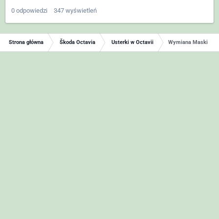
0
odpowiedzi
347
wyświetleń
Strona główna
Škoda Octavia
Usterki w Octavii
Wymiana Maski / Po