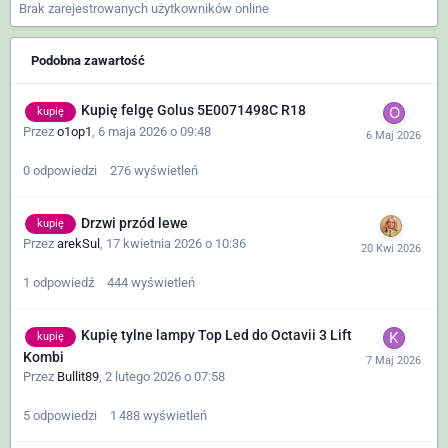
Brak zarejestrowanych użytkowników online
Podobna zawartość
Kupię felgę Golus 5E0071498C R18
kupię
Przez
o1op1
,
6 maja 2026 o 09:48
0
odpowiedzi
276
wyświetleń
Drzwi przód lewe
kupię
Przez
arekSul
,
17 kwietnia 2026 o 10:36
1
odpowiedź
444
wyświetleń
Kupię tylne lampy Top Led do Octavii 3 Lift
kupię
Kombi
Przez
Bullit89
,
2 lutego 2026 o 07:58
5
odpowiedzi
1 488
wyświetleń