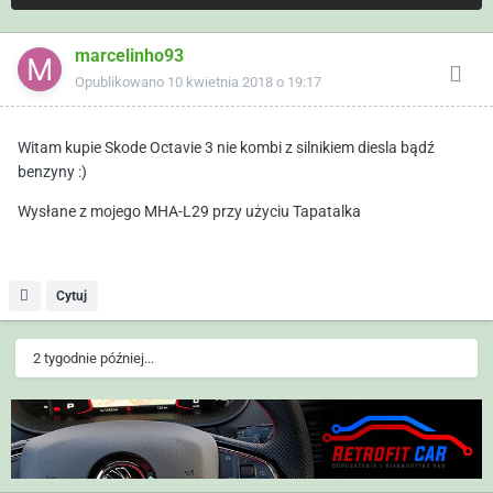
marcelinho93
Opublikowano
10 kwietnia 2018 o 19:17
Witam kupie Skode Octavie 3 nie kombi z silnikiem diesla bądź
benzyny :)
Wysłane z mojego MHA-L29 przy użyciu Tapatalka
Cytuj
2 tygodnie później...