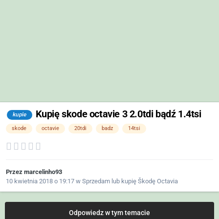
Kupię skode octavie 3 2.0tdi bądź 1.4tsi
kupie
skode
octavie
20tdi
badz
14tsi
Przez
marcelinho93
10 kwietnia 2018 o 19:17
w
Sprzedam lub kupię Škodę Octavia
Odpowiedz w tym temacie