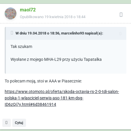
maol72
Opublikowano
19 kwietnia 2018 o 18:44
W dniu 19.04.2018 o 18:36,
marcelinho93
napisał(a):
Tak szukam
Wysłane z mojego MHA-L29 przy użyciu Tapatalka
To polecam moją, stoi w AAA w Piasecznie:
https://www.otomoto.pl/oferta/skoda-octavia-rs-2-0-tdi-salon-
polska-1-wlasciciel-serwis-aso-181-km-dsg-
ID6zQj7y.html#6d38461914
Cytuj