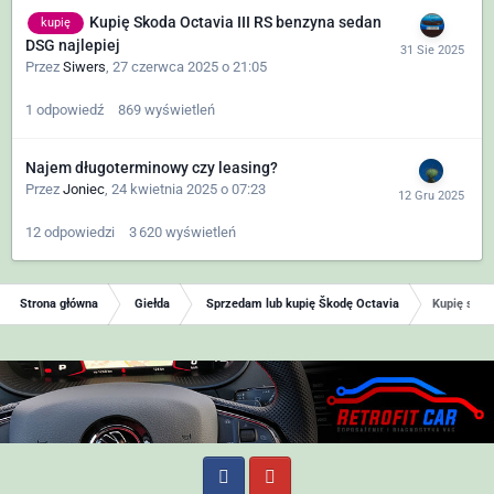
Kupię Skoda Octavia III RS benzyna sedan
kupię
DSG najlepiej
Przez
Siwers
,
27 czerwca 2025 o 21:05
1
odpowiedź
869
wyświetleń
Najem długoterminowy czy leasing?
Przez
Joniec
,
24 kwietnia 2025 o 07:23
12
odpowiedzi
3 620
wyświetleń
Strona główna
Giełda
Sprzedam lub kupię Škodę Octavia
Kupię skode