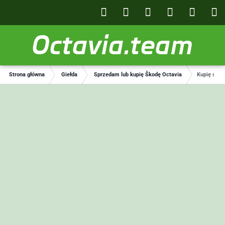
Octavia.team
Strona główna
Giełda
Sprzedam lub kupię Škodę Octavia
Kupię skode