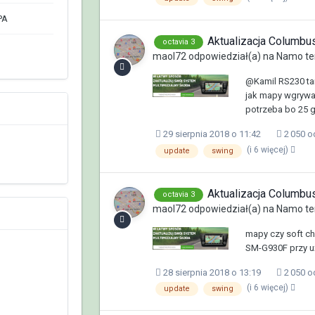
PA
Aktualizacja Columb
octavia 3
maol72
odpowiedział(a) na
Namo
te
@Kamil RS230 tam
jak mapy wgrywać
potrzeba bo 25 g
29 sierpnia 2018 o 11:42
2 050 o
(i 6 więcej)
update
swing
Aktualizacja Columb
octavia 3
maol72
odpowiedział(a) na
Namo
te
mapy czy soft c
SM-G930F przy uż
28 sierpnia 2018 o 13:19
2 050 o
(i 6 więcej)
update
swing