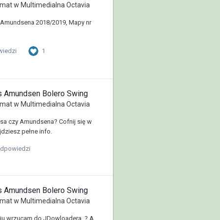
mat w
Multimedialna Octavia
a Amundsena 2018/2019, Mapy nr
1
wiedzi
us Amundsen Bolero Swing
mat w
Multimedialna Octavia
a czy Amundsena? Cofnij się w
jdziesz pełne info.
odpowiedzi
us Amundsen Bolero Swing
mat w
Multimedialna Octavia
niu wrzucam do JDowloadera. ? A