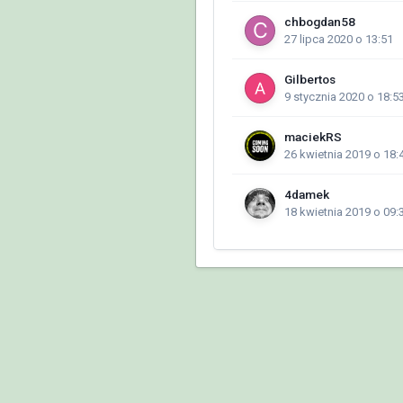
chbogdan58
27 lipca 2020 o 13:51
Gilbertos
9 stycznia 2020 o 18:5
maciekRS
26 kwietnia 2019 o 18:
4damek
18 kwietnia 2019 o 09: