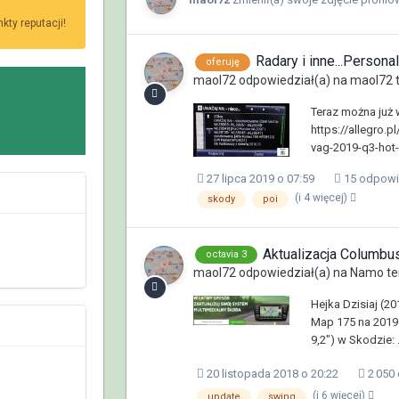
ty reputacji!
Radary i inne...Person
oferuję
maol72
odpowiedział(a) na
maol72
Teraz można już w
https://allegro.p
vag-2019-q3-hot
27 lipca 2019 o 07:59
15 odpowi
(i 4 więcej)
skody
poi
Aktualizacja Columb
octavia 3
maol72
odpowiedział(a) na
Namo
te
Hejka Dzisiaj (2
Map 175 na 2019 
9,2") w Skodzie: .
20 listopada 2018 o 20:22
2 050
(i 6 więcej)
update
swing