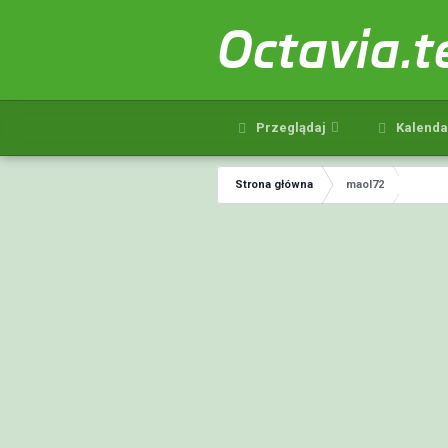
Octavia.
Przeglądaj
Kalenda
Strona główna
maol72