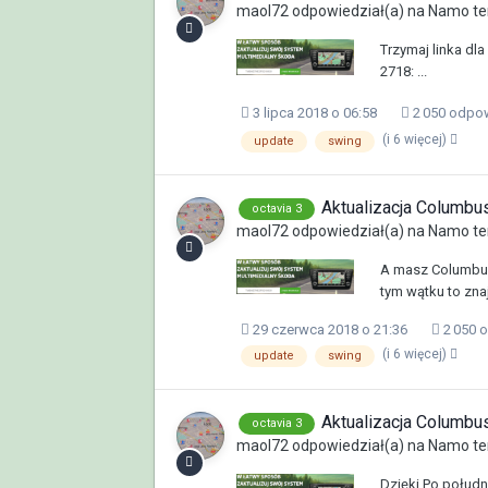
maol72
odpowiedział(a) na
Namo
te
Trzymaj linka dl
2718: ...
3 lipca 2018 o 06:58
2 050 odpo
(i 6 więcej)
update
swing
Aktualizacja Columb
octavia 3
maol72
odpowiedział(a) na
Namo
te
A masz Columbus
tym wątku to zna
29 czerwca 2018 o 21:36
2 050 
(i 6 więcej)
update
swing
Aktualizacja Columb
octavia 3
maol72
odpowiedział(a) na
Namo
te
Dzięki Po połud