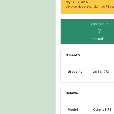
Stycznia 2016
Użytkownicy przyznają maol72 punk
REPUTACJA
7
Neutralna
O maol72
Urodziny
26.11.1972
Octavia
Model
Octavia 3 RS