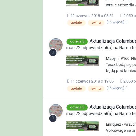
wrzucisz też dl
12 czerwca 2018 o 08:51
2 050 
(i 6 więcej)
update
swing
Aktualizacja Columb
octavia 3
maol72
odpowiedział(a) na
Namo
te
Mapy nr P166_N6
Teraz będą się p
będą pod koniec 
11 czerwca 2018 o 19:05
2 050 
(i 6 więcej)
update
swing
Aktualizacja Columb
octavia 3
maol72
odpowiedział(a) na
Namo
te
Enriquez - wrzuć
Volkswagenie pr