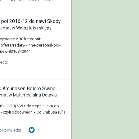
al poi 2016-12 do nawi Skody
temat w
Warsztaty i sklepy
ybierać z 30 kategorii:
l/oferta/radary-i-inne-personal-poi-
-new-8316840944
edzi
us Amundsen Bolero Swing
mat w
Multimedialna Octavia
018-11-20) VW udostępnił linka do
- czyli odpowiednik Columbusa (8" i
..
1
 odpowiedzi