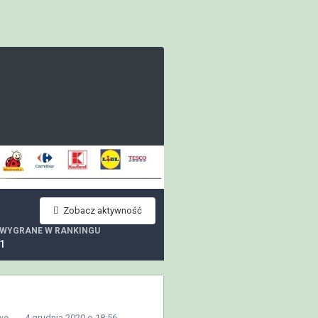
Zobacz aktywność
WYGRANE W RANKINGU
1
we
4 grudnia 2020 o 18:56