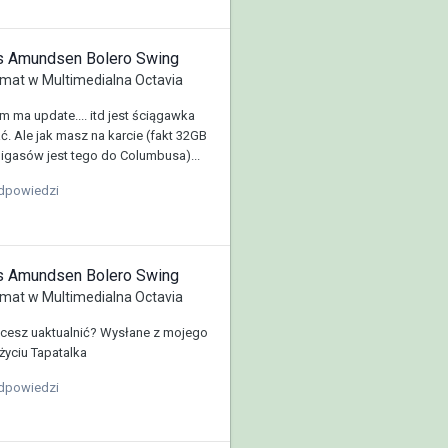
us Amundsen Bolero Swing
mat w
Multimedialna Octavia
 ma update.... itd jest ściągawka
. Ale jak masz na karcie (fakt 32GB
igasów jest tego do Columbusa)...
dpowiedzi
us Amundsen Bolero Swing
mat w
Multimedialna Octavia
hcesz uaktualnić? Wysłane z mojego
yciu Tapatalka
dpowiedzi