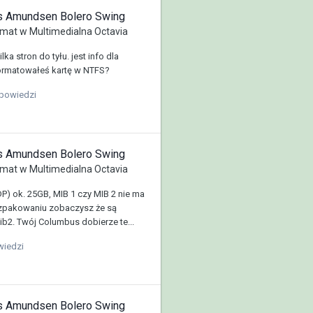
us Amundsen Bolero Swing
mat w
Multimedialna Octavia
ka stron do tyłu. jest info dla
rmatowałeś kartę w NTFS?
powiedzi
us Amundsen Bolero Swing
mat w
Multimedialna Octavia
) ok. 25GB, MIB 1 czy MIB 2 nie ma
ozpakowaniu zobaczysz że są
ib2. Twój Columbus dobierze te...
wiedzi
us Amundsen Bolero Swing