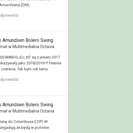
a Amundsena (DM).
odpowiedzi
us Amundsen Bolero Swing
mat w
Multimedialna Octavia
0S5MIBH3_EU_NT są z jesieni 2017.
okazywały jako 2018/2019 !!! Pewnie
czerwca. Tak było rok temu.
odpowiedzi
us Amundsen Bolero Swing
mat w
Multimedialna Octavia
 tutaj do Columbusa (i DP) W
zegadują że będą w połowie