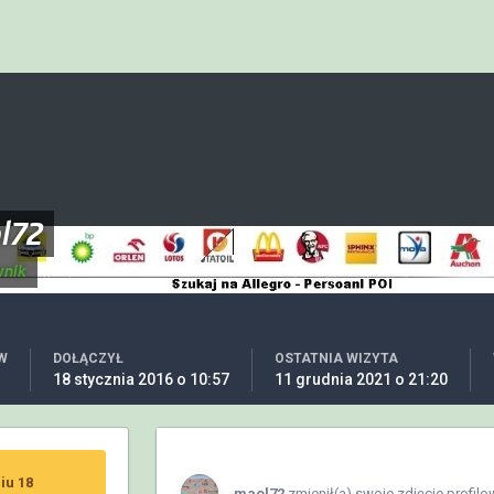
l72
wnik
W
DOŁĄCZYŁ
OSTATNIA WIZYTA
18 stycznia 2016 o 10:57
11 grudnia 2021 o 21:20
iu 18
maol72
zmienił(a) swoje zdjęcie profilo