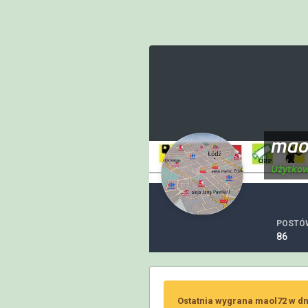
mao
Użytko
POSTÓ
86
Ostatnia wygrana maol72 w dn