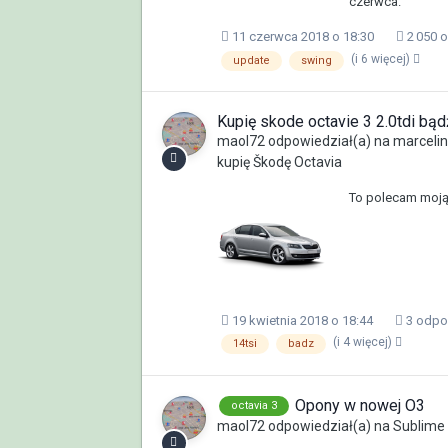
czerwca.
11 czerwca 2018 o 18:30
2 050 
(i 6 więcej)
update
swing
Kupię skode octavie 3 2.0tdi bądź
maol72
odpowiedział(a) na
marceli
kupię Škodę Octavia
To polecam moją,
19 kwietnia 2018 o 18:44
3 odpo
(i 4 więcej)
14tsi
badz
Opony w nowej O3
octavia 3
maol72
odpowiedział(a) na
Sublime