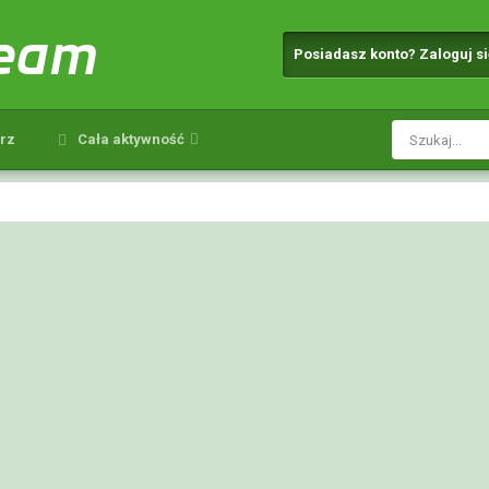
team
Posiadasz konto? Zaloguj s
rz
Cała aktywność