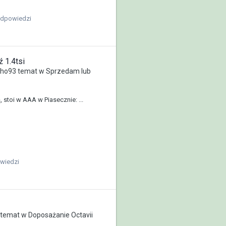
odpowiedzi
 1.4tsi
nho93
temat w
Sprzedam lub
 stoi w AAA w Piasecznie: ...
wiedzi
temat w
Doposażanie Octavii