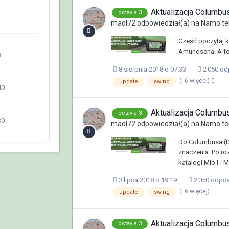
Aktualizacja Columb
octavia 3
maol72
odpowiedział(a) na
Namo
te
Cześć poczytaj kil
Amundsena. A fo
3
8 sierpnia 2018 o 07:33
2 050 od
(i 6 więcej)
update
swing
40
Aktualizacja Columb
octavia 3
30
maol72
odpowiedział(a) na
Namo
te
Do Columbusa (DP
znaczenia. Po r
katalogi Mib1 i M
3 lipca 2018 o 19:19
2 050 odpo
(i 6 więcej)
update
swing
Aktualizacja Columb
octavia 3