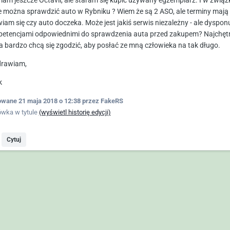
mam jeszcze Octavii, ale staram się kupić używany egzemplarz. I w związ
e można sprawdzić auto w Rybniku ? Wiem że są 2 ASO, ale terminy mają t
iam się czy auto doczeka. Może jest jakiś serwis niezależny - ale dyspo
etencjami odpowiednimi do sprawdzenia auta przed zakupem? Najchętniej
za bardzo chcą się zgodzić, aby posłać ze mną człowieka na tak długo.
rawiam,
k
owane
21 maja 2018 o 12:38
przez FakeRS
ówka w tytule
(wyświetl historię edycji)
Cytuj