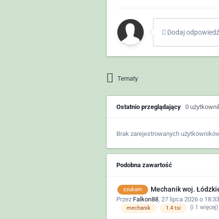
Dodaj odpowiedź 
Tematy
Ostatnio przeglądający
0 użytkown
Brak zarejestrowanych użytkowników
Podobna zawartość
Mechanik woj. Łódzki
szukam
Przez
Falkon88
,
27 lipca 2026 o 18:3
(i 1 więcej
mechanik
1.4 tsi