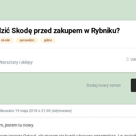
dzić Skodę przed zakupem w Rybniku?
skode
sprawdzic
gdzie
Udo
Warsztaty i sklepy
Dodaj nowy temat
likowano
19 maja 2018 o 21:00
(edytowane)
m, jestem tu nowy.