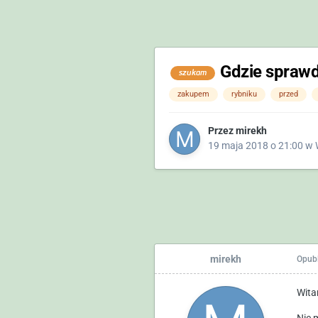
Gdzie spraw
szukam
zakupem
rybniku
przed
Przez
mirekh
19 maja 2018 o 21:00
w
mirekh
Opub
Wita