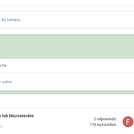
do tematu...
ików
 online
e lub Mazowieckie
2
odpowiedzi
3
176
wyświetleń
)