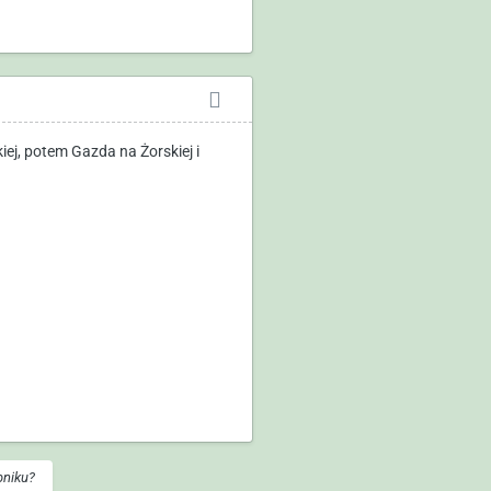
ej, potem Gazda na Żorskiej i
bniku?