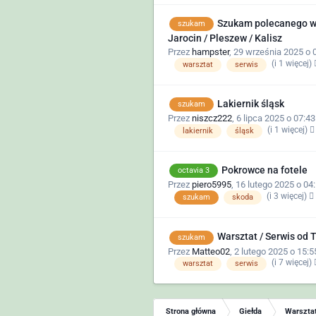
Szukam polecanego wa
szukam
Jarocin / Pleszew / Kalisz
Przez
hampster
,
29 września 2025 o 
(i 1 więcej)
warsztat
serwis
Lakiernik śląsk
szukam
Przez
niszcz222
,
6 lipca 2025 o 07:43
(i 1 więcej)
lakiernik
śląsk
Pokrowce na fotele
octavia 3
Przez
piero5995
,
16 lutego 2025 o 04
(i 3 więcej)
szukam
skoda
Warsztat / Serwis od T
szukam
Przez
Matteo02
,
2 lutego 2025 o 15:5
(i 7 więcej)
warsztat
serwis
Strona główna
Giełda
Warsztat