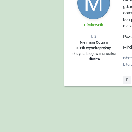
Nie 
gdzi
obaw
komp
Użytkownik
nie 
Pozd
2
Nie mam Octavii
Mire
silnik
wysokoprężny
skrzynia biegów
manualna
Edyt
Gliwice
Liter