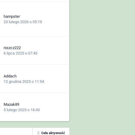
hampster
23 lutego 2026 o 05:19
niszcz222
6 lipca 2025 o 07:43
Addach
12 grudnia 2025 o 11:54
Mazak89
5 lutego 2025 o 18:43
Cała aktywność