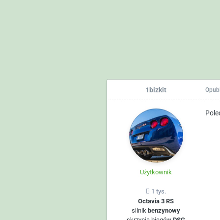
1bizkit
Opub
Pol
Użytkownik
1 tys.
Octavia 3 RS
silnik
benzynowy
skrzynia biegów
DSG