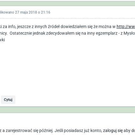
likowano
27 maja 2018 o 21:16
ki za info, jeszcze z innych źródeł dowiedziałem się że można w
http://ww
nicy. Ostatecznie jednak zdecydowałem się na inny egzemplarz - z Mys
wki
Cytuj
a zarejestrować się później. Jeśli posiadasz już konto,
zaloguj się
aby d