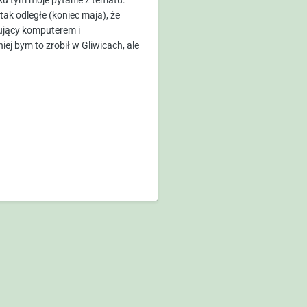
ku tym moje pytanie z tematu:
ak odległe (koniec maja), że
nujący komputerem i
 bym to zrobił w Gliwicach, ale