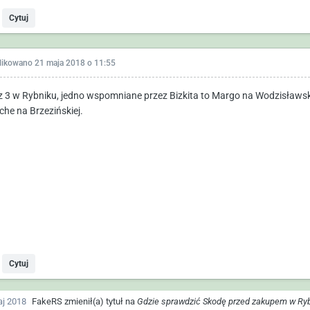
Cytuj
likowano
21 maja 2018 o 11:55
 3 w Rybniku, jedno wspomniane przez Bizkita to Margo na Wodzisławski
che na Brzezińskiej.
Cytuj
j 2018
FakeRS
zmienił(a) tytuł na
Gdzie sprawdzić Skodę przed zakupem w Ry