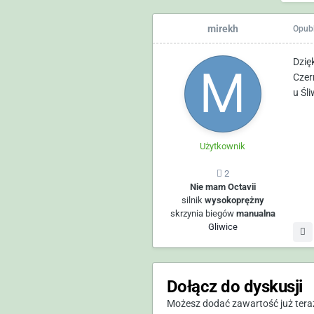
mirekh
Opub
Dzię
Czer
u Śli
Użytkownik
2
Nie mam Octavii
silnik
wysokoprężny
skrzynia biegów
manualna
Gliwice
Dołącz do dyskusji
Możesz dodać zawartość już teraz 