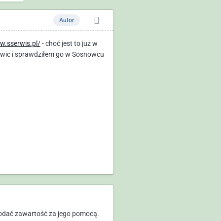
Autor
w.sserwis.pl/
- choć jest to już w
łowic i sprawdziłem go w Sosnowcu
odać zawartość za jego pomocą.