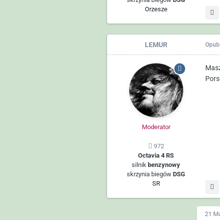
Orzesze
LEMUR
Opub
Masz
Pors
Moderator
972
Octavia 4 RS
silnik
benzynowy
skrzynia biegów
DSG
SR
21 Ma