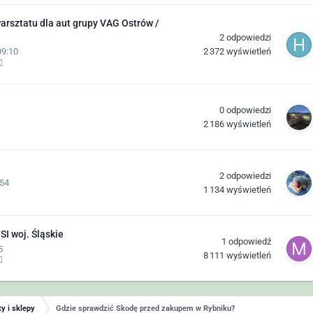
rsztatu dla aut grupy VAG Ostrów /
2
odpowiedzi
2 372
wyświetleń
09:10
0
odpowiedzi
2 186
wyświetleń
2
odpowiedzi
:54
1 134
wyświetleń
SI woj. Śląskie
1
odpowiedź
5
8 111
wyświetleń
y i sklepy
Gdzie sprawdzić Skodę przed zakupem w Rybniku?