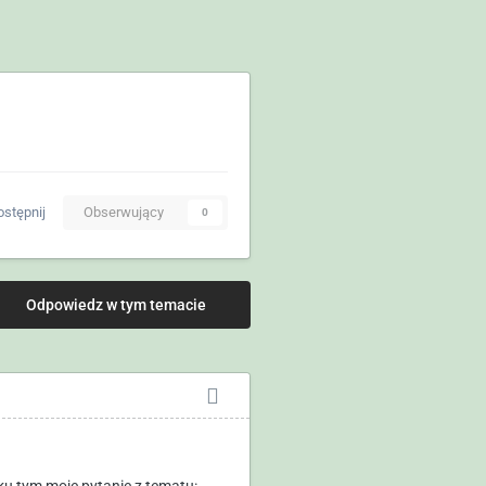
stępnij
Obserwujący
0
Odpowiedz w tym temacie