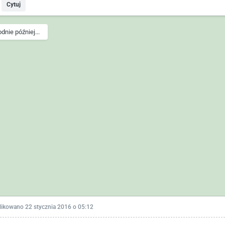
Cytuj
odnie później...
likowano
22 stycznia 2016 o 05:12