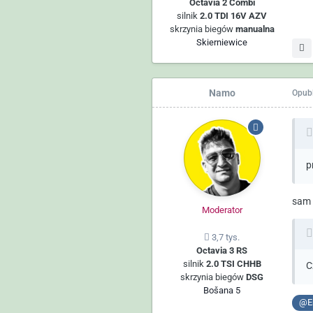
Octavia 2 Combi
silnik
2.0 TDI 16V AZV
skrzynia biegów
manualna
Skierniewice
Namo
Opub
p
sam 
Moderator
3,7 tys.
Octavia 3 RS
silnik
2.0 TSI CHHB
C
skrzynia biegów
DSG
Bošana 5
@En