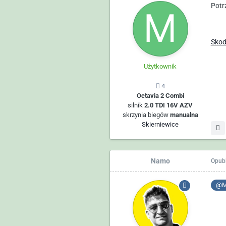
Potr
Skod
Użytkownik
4
Octavia 2 Combi
silnik
2.0 TDI 16V AZV
skrzynia biegów
manualna
Skierniewice
Namo
Opub
@Ma