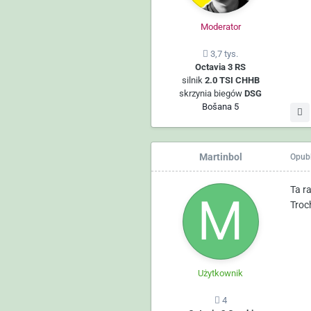
Moderator
3,7 tys.
Octavia 3 RS
silnik
2.0 TSI CHHB
skrzynia biegów
DSG
Bošana 5
Martinbol
Opub
Ta r
Troc
Użytkownik
4