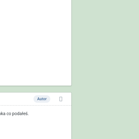
Autor
nka co podałeś.