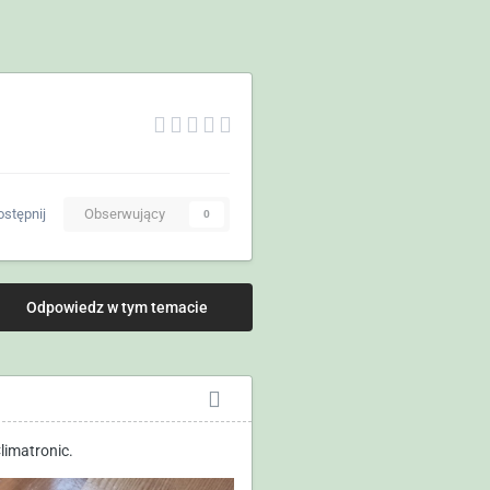
stępnij
Obserwujący
0
Odpowiedz w tym temacie
limatronic.