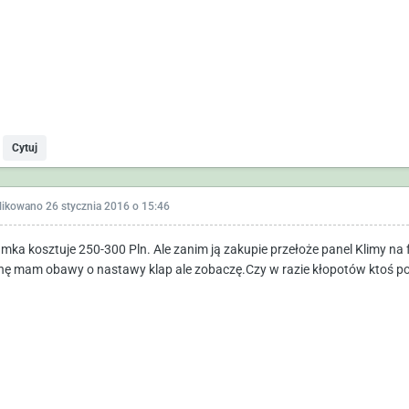
Cytuj
likowano
26 stycznia 2016 o 15:46
amka kosztuje 250-300 Pln. Ale zanim ją zakupie przełoże panel Klimy na f
hę mam obawy o nastawy klap ale zobaczę.Czy w razie kłopotów ktoś 