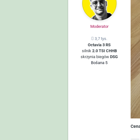
Moderator
3,7 tys.
Octavia 3 RS
silnik
2.0 TSI CHHB
skrzynia biegów
DSG
Bošana 5
Cena