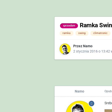
Ramka Swing
sprzedam
ramka
swing
climatronic
Przez
Namo
2 stycznia 2016 o 13:42
Namo
Opub
Sreb