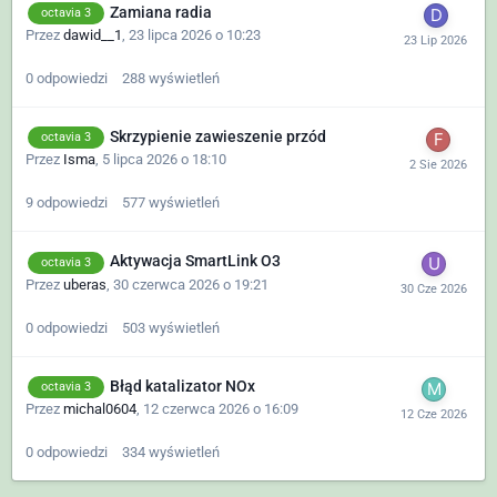
Zamiana radia
octavia 3
Przez
dawid__1
,
23 lipca 2026 o 10:23
0
odpowiedzi
288
wyświetleń
Skrzypienie zawieszenie przód
octavia 3
Przez
Isma
,
5 lipca 2026 o 18:10
9
odpowiedzi
577
wyświetleń
Aktywacja SmartLink O3
octavia 3
Przez
uberas
,
30 czerwca 2026 o 19:21
0
odpowiedzi
503
wyświetleń
Błąd katalizator NOx
octavia 3
Przez
michal0604
,
12 czerwca 2026 o 16:09
0
odpowiedzi
334
wyświetleń