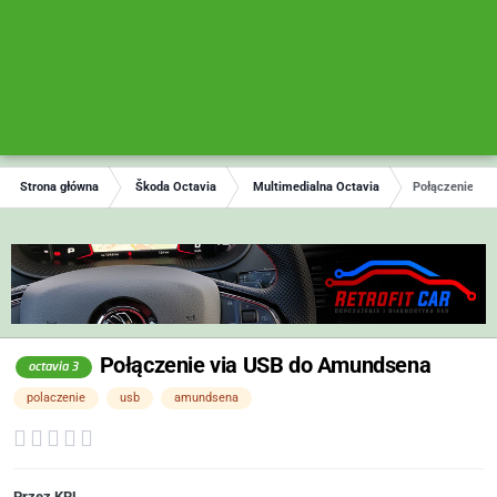
Strona główna
Škoda Octavia
Multimedialna Octavia
Połączenie vi
Połączenie via USB do Amundsena
octavia 3
polaczenie
usb
amundsena
Przez
KRL