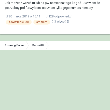
Jak możesz wrzuć tu lub na pw namiar na tego kogoś. Już wiem że
potrzebny poliftowy bcm, nie znam tylko jego numeru niestety.
30 marca 2019 o 15:11
128 odpowiedzi
(i 3 więcej)
oświetlenie led
ambient
Strona główna
Mario448