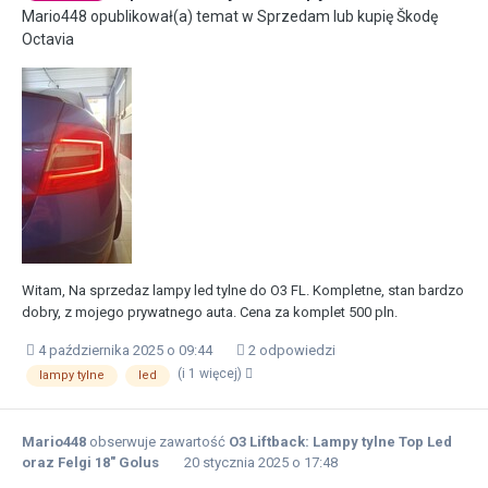
Mario448
opublikował(a) temat w
Sprzedam lub kupię Škodę
Octavia
Witam, Na sprzedaz lampy led tylne do O3 FL. Kompletne, stan bardzo
dobry, z mojego prywatnego auta. Cena za komplet 500 pln.
4 października 2025 o 09:44
2 odpowiedzi
(i 1 więcej)
lampy tylne
led
Mario448
obserwuje zawartość
O3 Liftback: Lampy tylne Top Led
oraz Felgi 18" Golus
20 stycznia 2025 o 17:48