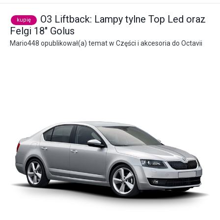
O3 Liftback: Lampy tylne Top Led oraz
kupię
Felgi 18" Golus
Mario448
opublikował(a) temat w
Części i akcesoria do Octavii