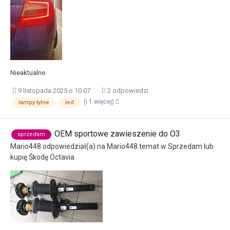
Nieaktualne.
9 listopada 2025 o 10:07
2 odpowiedzi
(i 1 więcej)
lampy tylne
led
OEM sportowe zawieszenie do O3
sprzedam
Mario448
odpowiedział(a) na
Mario448
temat w
Sprzedam lub
kupię Škodę Octavia