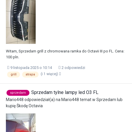
Witam, Sprzedam grill z chromowana ramka do Octavii III po FL. Cena:
100 pln.
9 listopada 2025 o 10:14
2 odpowiedzi
(i 1 więcej)
grill
atrapa
Sprzedam tylne lampy led O3 FL
sprzedam
Mario448
odpowiedział(a) na
Mario448
temat w
Sprzedam lub
kupię Škodę Octavia