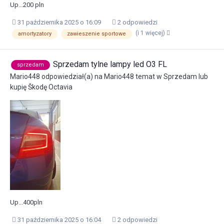
Up...200 pln
31 października 2025 o 16:09
2 odpowiedzi
(i 1 więcej)
amortyzatory
zawieszenie sportowe
Sprzedam tylne lampy led O3 FL
sprzedam
Mario448
odpowiedział(a) na
Mario448
temat w
Sprzedam lub
kupię Škodę Octavia
Up...400pln
31 października 2025 o 16:04
2 odpowiedzi