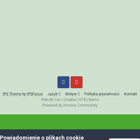
IPS Theme
by
IPSFocus
Język
Motyw
Polityka prywatności
Kontakt
Retrofit Car
|
Croatia
|
GTA
|
Namo
Powered by Invision Community
Powiadomienie o plikach cookie