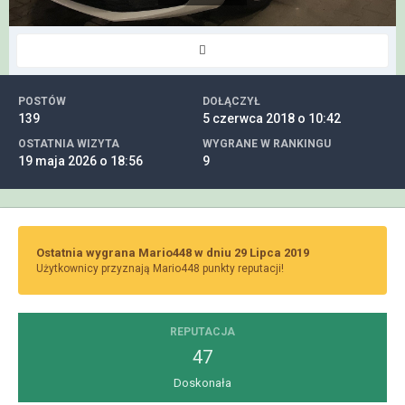
POSTÓW
DOŁĄCZYŁ
139
5 czerwca 2018 o 10:42
OSTATNIA WIZYTA
WYGRANE W RANKINGU
19 maja 2026 o 18:56
9
Ostatnia wygrana Mario448 w dniu 29 Lipca 2019
Użytkownicy przyznają Mario448 punkty reputacji!
REPUTACJA
47
Doskonała