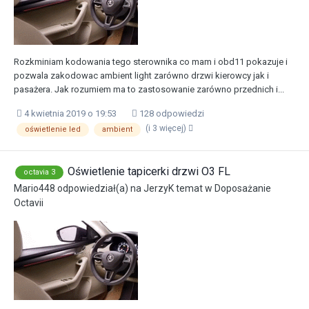
Rozkminiam kodowania tego sterownika co mam i obd11 pokazuje i
pozwala zakodowac ambient light zarówno drzwi kierowcy jak i
pasażera. Jak rozumiem ma to zastosowanie zarówno przednich i...
4 kwietnia 2019 o 19:53
128 odpowiedzi
(i 3 więcej)
oświetlenie led
ambient
Oświetlenie tapicerki drzwi O3 FL
octavia 3
Mario448
odpowiedział(a) na
JerzyK
temat w
Doposażanie
Octavii