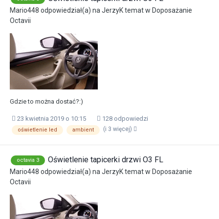
Mario448
odpowiedział(a) na
JerzyK
temat w
Doposażanie
Octavii
Gdzie to można dostać?:)
23 kwietnia 2019 o 10:15
128 odpowiedzi
(i 3 więcej)
oświetlenie led
ambient
Oświetlenie tapicerki drzwi O3 FL
octavia 3
Mario448
odpowiedział(a) na
JerzyK
temat w
Doposażanie
Octavii