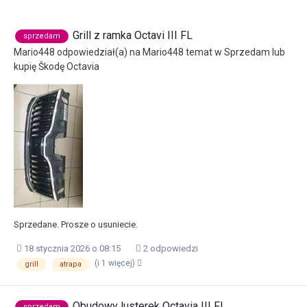
Grill z ramka Octavi III FL
sprzedam
Mario448
odpowiedział(a) na
Mario448
temat w
Sprzedam lub
kupię Škodę Octavia
Sprzedane. Prosze o usuniecie.
18 stycznia 2026 o 08:15
2 odpowiedzi
(i 1 więcej)
grill
atrapa
Obudowy lusterek Octavia III FL
sprzedam