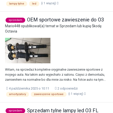
(i 1 więcej)
lampy tylne
led
OEM sportowe zawieszenie do O3
sprzedam
Mario448
opublikował(a) temat w
Sprzedam lub kupię Škodę
Octavia
Witam, na sprzedaz kompletne oryginalne zawieszenie sportowe z
mojego auta. Na takim auto wyjechało z salonu. Częsc z demontażu,
zamieniłem na normalne bo dla mnie za nisko. Na fotce auto na tym...
4 października 2025 o 10:11
2 odpowiedzi
(i 1 więcej)
amortyzatory
zawieszenie sportowe
Sprzedam tylne lampy led O3 FL
sprzedam