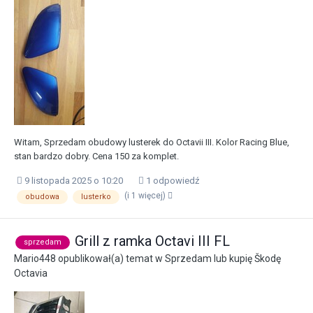
Witam, Sprzedam obudowy lusterek do Octavii III. Kolor Racing Blue,
stan bardzo dobry. Cena 150 za komplet.
9 listopada 2025 o 10:20
1 odpowiedź
(i 1 więcej)
obudowa
lusterko
Grill z ramka Octavi III FL
sprzedam
Mario448
opublikował(a) temat w
Sprzedam lub kupię Škodę
Octavia