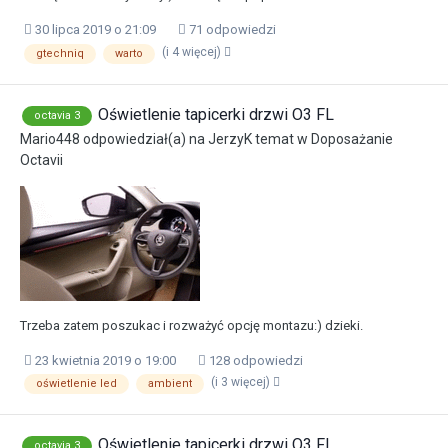
30 lipca 2019 o 21:09
71 odpowiedzi
(i 4 więcej)
gtechniq
warto
Oświetlenie tapicerki drzwi O3 FL
octavia 3
Mario448
odpowiedział(a) na
JerzyK
temat w
Doposażanie
Octavii
Trzeba zatem poszukac i rozważyć opcję montazu:) dzieki.
23 kwietnia 2019 o 19:00
128 odpowiedzi
(i 3 więcej)
oświetlenie led
ambient
Oświetlenie tapicerki drzwi O3 FL
octavia 3