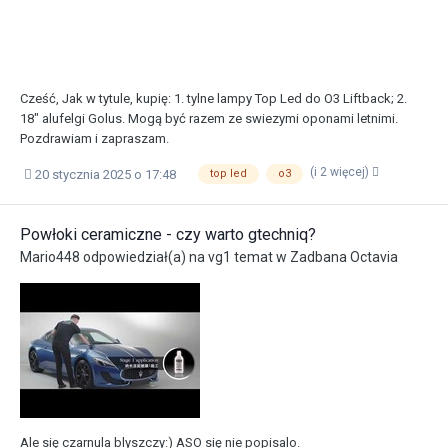
Cześć, Jak w tytule, kupię: 1. tylne lampy Top Led do O3 Liftback; 2.
18" alufelgi Golus. Mogą być razem ze swiezymi oponami letnimi.
Pozdrawiam i zapraszam.
(i 2 więcej)
20 stycznia 2025 o 17:48
top led
o3
Powłoki ceramiczne - czy warto gtechniq?
Mario448
odpowiedział(a) na
vg1
temat w
Zadbana Octavia
Ale się czarnula blyszczy:) ASO się nie popisalo.