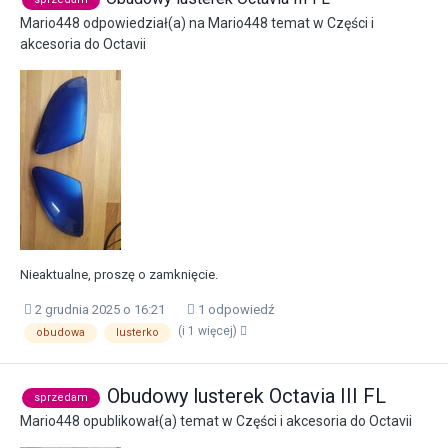
Mario448
odpowiedział(a) na
Mario448
temat w
Części i
akcesoria do Octavii
Nieaktualne, proszę o zamknięcie.
2 grudnia 2025 o 16:21
1 odpowiedź
(i 1 więcej)
obudowa
lusterko
Obudowy lusterek Octavia III FL
sprzedam
Mario448
opublikował(a) temat w
Części i akcesoria do Octavii