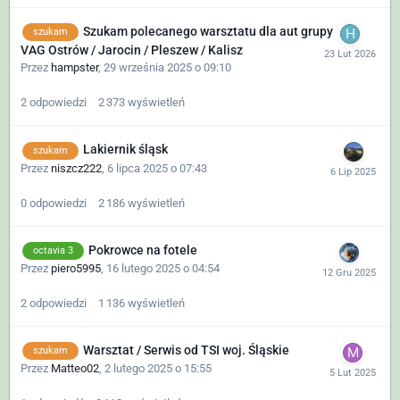
Szukam polecanego warsztatu dla aut grupy
szukam
VAG Ostrów / Jarocin / Pleszew / Kalisz
Przez
hampster
,
29 września 2025 o 09:10
2
odpowiedzi
2 373
wyświetleń
Lakiernik śląsk
szukam
Przez
niszcz222
,
6 lipca 2025 o 07:43
0
odpowiedzi
2 186
wyświetleń
Pokrowce na fotele
octavia 3
Przez
piero5995
,
16 lutego 2025 o 04:54
2
odpowiedzi
1 136
wyświetleń
Warsztat / Serwis od TSI woj. Śląskie
szukam
Przez
Matteo02
,
2 lutego 2025 o 15:55