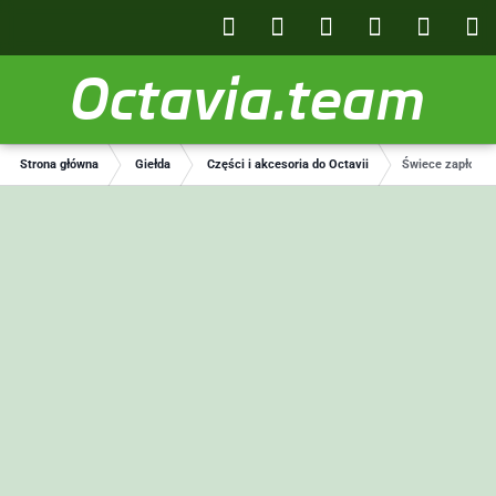
Octavia.team
Strona główna
Giełda
Części i akcesoria do Octavii
Świece zapłono