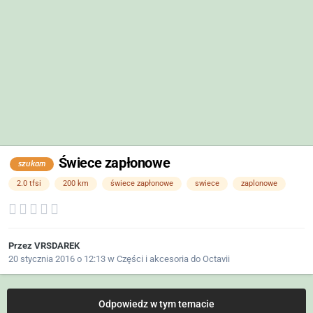
Świece zapłonowe
szukam
2.0 tfsi
200 km
świece zapłonowe
swiece
zaplonowe
Przez
VRSDAREK
20 stycznia 2016 o 12:13
w
Części i akcesoria do Octavii
Odpowiedz w tym temacie