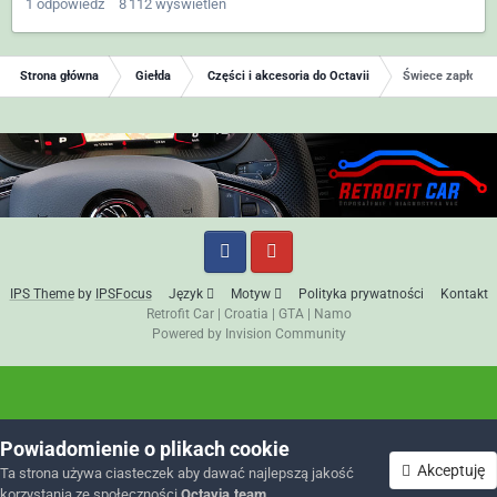
1
odpowiedź
8 112
wyświetleń
Strona główna
Giełda
Części i akcesoria do Octavii
Świece zapłono
IPS Theme
by
IPSFocus
Język
Motyw
Polityka prywatności
Kontakt
Retrofit Car
|
Croatia
|
GTA
|
Namo
Powered by Invision Community
Powiadomienie o plikach cookie
Akceptuję
Ta strona używa ciasteczek aby dawać najlepszą jakość
korzystania ze społeczności
Octavia.team