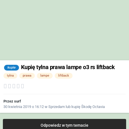
Kupię tylna prawa lampe o3 rs liftback
kupie
tylna
prawa
lampe
liftback
Przez
surf
30 kwietnia 2019 o 16:12
w
Sprzedam lub kupię Škodę Octavia
Odpowiedz w tym temacie