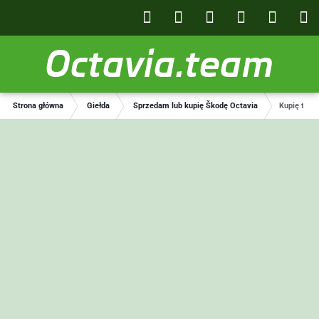
Octavia.team
Strona główna
Giełda
Sprzedam lub kupię Škodę Octavia
Kupię tylna