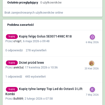
Ostatnio przeglądający
0 użytkowników
Brak zarejestrowanych użytkowników online
Podobna zawartość
Kupię felgę Golus 5E0071498C R18
kupię
Przez
o1op1
,
6 maja 2026 o 09:48
0
odpowiedzi
278
wyświetleń
Drzwi przód lewe
kupię
Przez
arekSul
,
17 kwietnia 2026 o 10:36
1
odpowiedź
445
wyświetleń
Kupię tylne lampy Top Led do Octavii 3 Lift
kupię
Kombi
Przez
Bullit89
,
2 lutego 2026 o 07:58