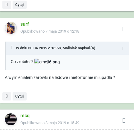
Cytuj
surf
Opublikowano
7 maja 2019 o 12:18
W dniu 30.04.2019 o 16:58,
Maliniak
napisał(a):
Co zrobiłeś?
A wymienialem zarowki na ledowe i niefortunnie mi upadla
?
Cytuj
mcq
Opublikowano
8 maja 2019 o 15:49