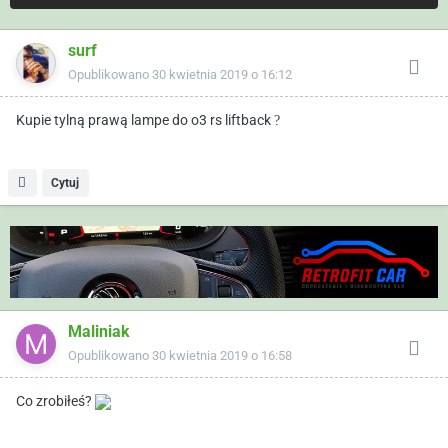
surf
Opublikowano
30 kwietnia 2019 o 16:12
Kupie tylną prawą lampe do o3 rs liftback
?
Cytuj
Maliniak
Opublikowano
30 kwietnia 2019 o 16:58
Co zrobiłeś?