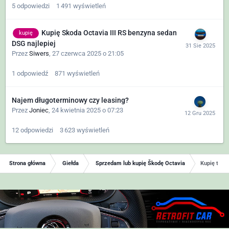
5
odpowiedzi
1 491
wyświetleń
Kupię Skoda Octavia III RS benzyna sedan
kupię
DSG najlepiej
Przez
Siwers
,
27 czerwca 2025 o 21:05
1
odpowiedź
871
wyświetleń
Najem długoterminowy czy leasing?
Przez
Joniec
,
24 kwietnia 2025 o 07:23
12
odpowiedzi
3 623
wyświetleń
Strona główna
Giełda
Sprzedam lub kupię Škodę Octavia
Kupię tylna