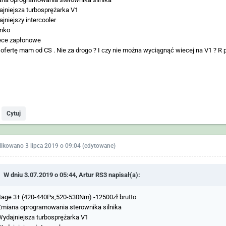
jniejsza turbosprężarka V1
jniejszy intercooler
anko
ece zapłonowe
ofertę mam od CS . Nie za drogo ? I czy nie można wyciągnąć wiecej na V1 ? 
Cytuj
likowano
3 lipca 2019 o 09:04
(edytowane)
W dniu 3.07.2019 o 05:44,
Artur RS3
napisał(a):
tage 3+ (420-440Ps,520-530Nm) -12500zł brutto
Zmiana oprogramowania sterownika silnika
Wydajniejsza turbosprężarka V1