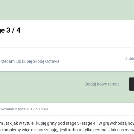
e 3 / 4
Udo
rzedam lub kupię Škodę Octavia
Dodaj nowy temat
likowano
2 lipca 2019 o 18:49
m , tak jak w tytule , kupię graty pod stage 3- stage 4 . W grę wchodzą n
kompletny więc nie potrzebuję, jesli turbo to tylko peruna . Jak cos ma