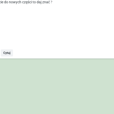
cie do nowych części to daj znać
?
Cytuj