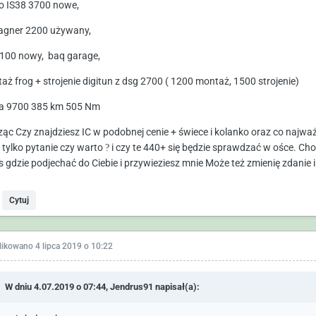
o IS38 3700 nowe,
agner 2200 używany,
100 nowy, baq garage,
aż frog + strojenie digitun z dsg 2700 ( 1200 montaż, 1500 strojenie)
 9700 385 km 505 Nm
ząc Czy znajdziesz IC w podobnej cenie + świece i kolanko oraz co najważ
 tylko pytanie czy warto
?
i czy te 440+ się będzie sprawdzać w ośce. Choc
s gdzie podjechać do Ciebie i przywieziesz mnie Może też zmienię zdanie i
Cytuj
likowano
4 lipca 2019 o 10:22
W dniu 4.07.2019 o 07:44,
Jendrus91
napisał(a):