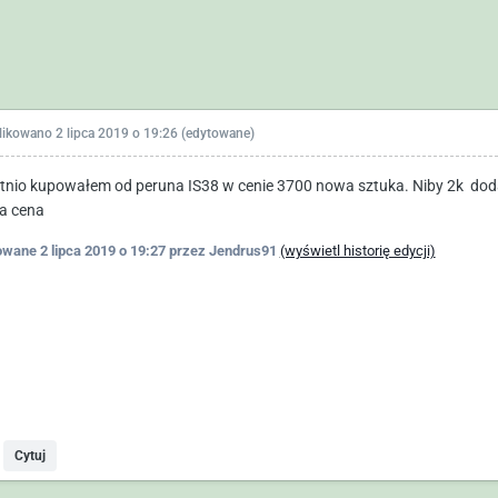
likowano
2 lipca 2019 o 19:26
(edytowane)
tnio kupowałem od peruna IS38 w cenie 3700 nowa sztuka. Niby 2k do
a cena
owane
2 lipca 2019 o 19:27
przez Jendrus91
(wyświetl historię edycji)
Cytuj