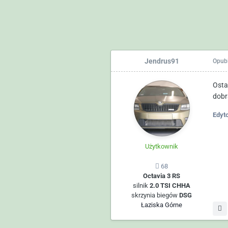
Jendrus91
Opub
Osta
dobr
Edyt
Użytkownik
68
Octavia 3 RS
silnik
2.0 TSI CHHA
skrzynia biegów
DSG
Łaziska Górne