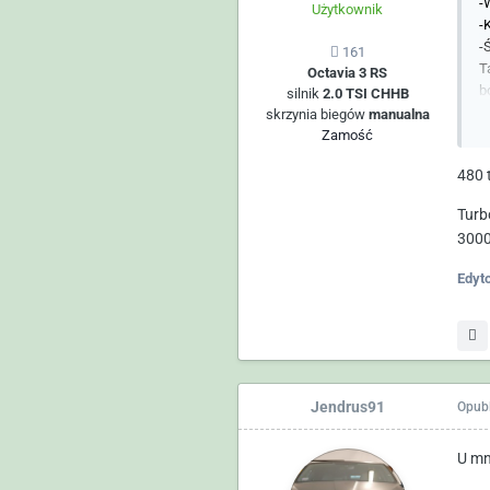
-
Użytkownik
-
-
161
T
Octavia 3 RS
b
silnik
2.0 TSI CHHB
skrzynia biegów
manualna
Zamość
480 t
Turb
3000
Edyt
Jendrus91
Opub
U mn