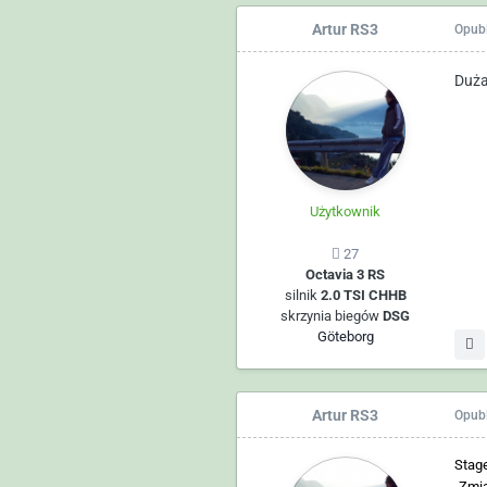
Artur RS3
Opub
Duża
Użytkownik
27
Octavia 3 RS
silnik
2.0 TSI CHHB
skrzynia biegów
DSG
Göteborg
Artur RS3
Opub
Stag
-Zmi