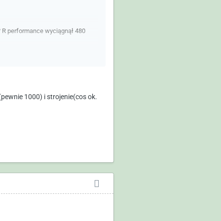
 ? R performance wyciągnął 480
pewnie 1000) i strojenie(cos ok.