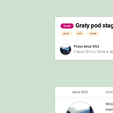
Graty pod stag
kupię
graty
pod
stage
Przez
Artur RS3
2 lipca 2019 o 18:49
w
Sp
Artur RS3
Opub
Wita
mam 