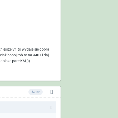
niejsze V1 to wydaje się dobra
iaż hoooj rób to na 440+ i daj
 doloze pare KM ;))
Autor