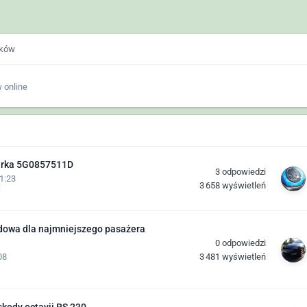
ików
 online
terka 5G0857511D
3
odpowiedzi
1:23
3 658
wyświetleń
owa dla najmniejszego pasażera
0
odpowiedzi
3 481
wyświetleń
08