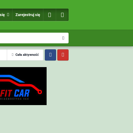
 się
Zarejestruj się
Cała aktywność