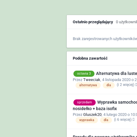
Ostatnio przeglądający
0 użytkown
Brak zarejestrowanych użytkowników
Podobna zawartość
Alternatywa dla lus
octavia 3
Przez
Tweeciak
,
4 listopada 2020 o 2
(i 2 więcej)
alternatywa
dla
Wyprawka samochod
sprzedam
nosidełko + baza isofix
Przez
Gluszek20
,
4 lutego 2020 o 10:
(i 6 więcej)
wyprawka
dla