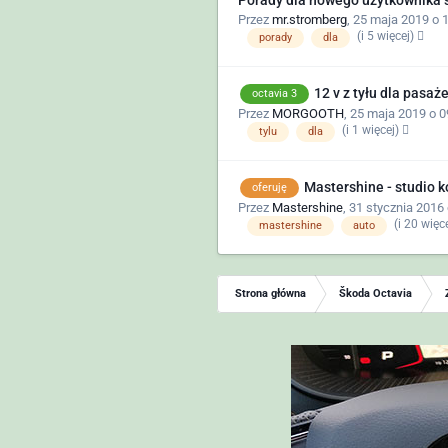
Porady dla nowego użytkownika s
Przez
mr.stromberg
,
25 maja 2019 o 
(i 5 więcej)
porady
dla
12 v z tyłu dla pasaż
octavia 3
Przez
MORGOOTH
,
25 maja 2019 o 0
(i 1 więcej)
tylu
dla
Mastershine - studio 
oferuję
Przez
Mastershine
,
31 stycznia 2016 
(i 20 więc
mastershine
auto
Strona główna
Škoda Octavia