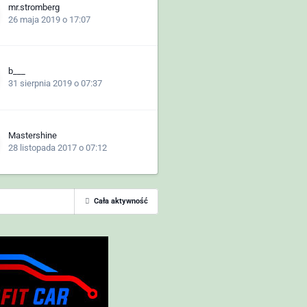
mr.stromberg
26 maja 2019 o 17:07
b___
31 sierpnia 2019 o 07:37
Mastershine
28 listopada 2017 o 07:12
Cała aktywność