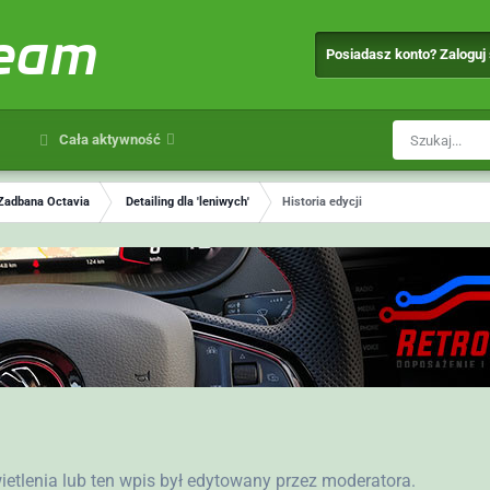
team
Posiadasz konto? Zaloguj
Cała aktywność
Zadbana Octavia
Detailing dla 'leniwych'
Historia edycji
wietlenia lub ten wpis był edytowany przez moderatora.