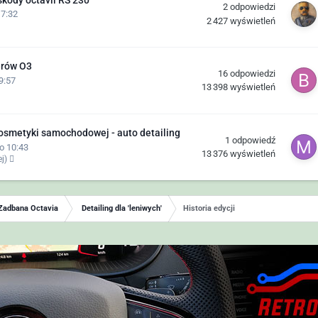
kody octavii RS 230
2
odpowiedzi
17:32
2 427
wyświetleń
erów O3
16
odpowiedzi
9:57
13 398
wyświetleń
kosmetyki samochodowej - auto detailing
1
odpowiedź
o 10:43
13 376
wyświetleń
ej)
Zadbana Octavia
Detailing dla 'leniwych'
Historia edycji