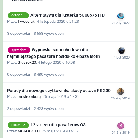
Alternatywa dla lusterka 5G0857511D
octavia 3
Przez
Tweeciak
,
4 listopada 2020 o 21:23
3
odpowiedzi
3 658
wyświetleń
Wyprawka samochodowa dla
sprzedam
najmniejszego pasażera nosidełko + baza isofix
Przez
Gluszek20
,
4 lutego 2020 o 10:08
0
odpowiedzi
3 480
wyświetleń
Porady dla nowego użytkownika skody octavii RS 230
Przez
mr.stromberg
,
25 maja 2019 o 17:32
2
odpowiedzi
2 423
wyświetleń
12 v z tyłu dla pasażerów O3
octavia 3
Przez
MORGOOTH
,
25 maja 2019 o 09:57