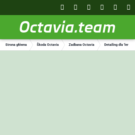
Octavia.team
Strona główna
Škoda Octavia
Zadbana Octavia
Detailing dla 'leniwy