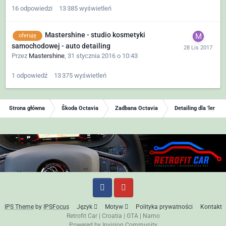
16
odpowiedzi
13 385
wyświetleń
Mastershine - studio kosmetyki
oferuję
samochodowej - auto detailing
Przez
Mastershine
,
31 stycznia 2016 o 10:43
1
odpowiedź
13 375
wyświetleń
Strona główna
Škoda Octavia
Zadbana Octavia
Detailing dla 'leniwy
IPS Theme
by
IPSFocus
Język
Motyw
Polityka prywatności
Kontakt
Retrofit Car
|
Croatia
|
GTA
|
Namo
Powered by Invision Community