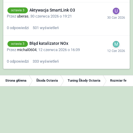
Aktywacja SmartLink O3
octavia 3
Przez
uberas
,
30 czerwca 2026 o 19:21
0
odpowiedzi
501
wyświetleń
Błąd katalizator NOx
octavia 3
Przez
michal0604
,
12 czerwca 2026 o 16:09
0
odpowiedzi
333
wyświetleń
Strona główna
Škoda Octavia
Tuning Škody Octavia
Rozmiar felg i 