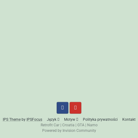
IPS Theme
by
IPSFocus
Język
Motyw
Polityka prywatności
Kontakt
Retrofit Car
|
Croatia
|
GTA
|
Namo
Powered by Invision Community