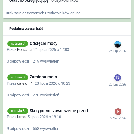
Ostatnio przeglądający
0 użytkowników
Brak zarejestrowanych użytkowników online
Podobna zawartość
Odcięcie mocy
octavia 3
Przez
Konczita
,
24 lipca 2026 o 17:03
0
odpowiedzi
219
wyświetleń
Zamiana radia
octavia 3
Przez
dawid__1
,
23 lipca 2026 o 10:23
0
odpowiedzi
270
wyświetleń
Skrzypienie zawieszenie przód
octavia 3
Przez
Isma
,
5 lipca 2026 o 18:10
9
odpowiedzi
558
wyświetleń