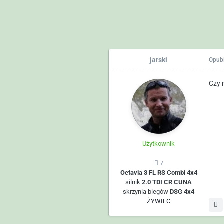
jarski
Opub
Czy n
Użytkownik
7
Octavia 3 FL RS Combi 4x4
silnik
2.0 TDI CR CUNA
skrzynia biegów
DSG 4x4
ŻYWIEC