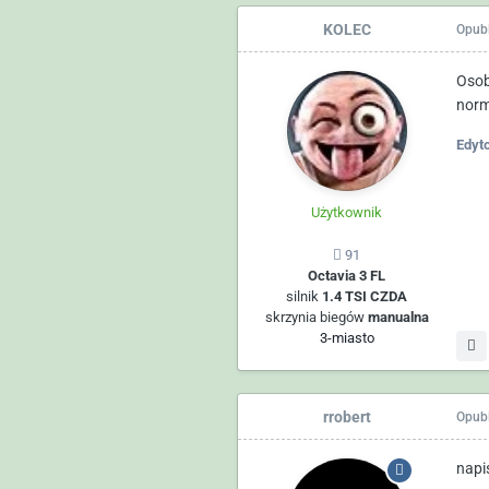
KOLEC
Opub
Osob
norm
Edyt
Użytkownik
91
Octavia 3 FL
silnik
1.4 TSI CZDA
skrzynia biegów
manualna
3-miasto
rrobert
Opub
napi