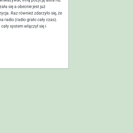
skazywać inną pozycję auta niż
ła się a obecnie jest już
ycja. Raz również zdarzyło się, że
 radio (radio grało cały czas).
cały system włączył się i