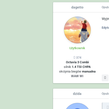
dagetto
Opub
Wyjm
Edyt
Użytkownik
374
Octavia 3 Combi
silnik
1.4 TSI CHPA
skrzynia biegów
manualna
WAW WI
dzida
Opub