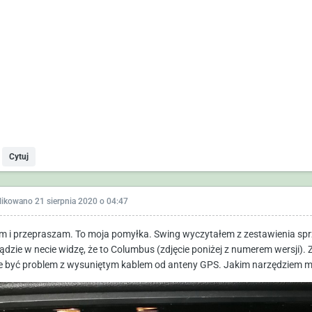
Cytuj
likowano
21 sierpnia 2020 o 04:47
m i przepraszam. To moja pomyłka. Swing wyczytałem z zestawienia sprzę
ądzie w necie widzę, że to Columbus (zdjęcie poniżej z numerem wersji). 
 być problem z wysuniętym kablem od anteny GPS. Jakim narzędziem m