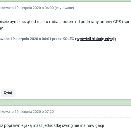
likowano
19 sierpnia 2020 o 06:00
(edytowane)
iście bym zaczął od resetu radia a potem od podmiany anteny GPS i spr
y.
owane
19 sierpnia 2020 o 06:01
przez KOLEC
(wyświetl historię edycji)
Cytuj
likowano
19 sierpnia 2020 o 07:20
sz poprawnie jaką masz jednostkę swing nie ma nawigacji