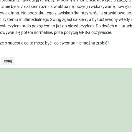
problem z nawigacją (chyba). W pewnym momencie nawigacja zaczęła w
ycznie była. Z czasem różnica w aktualnej pozycji i wskazywanej powiększa
owicie inna. Na początku tego zjawiska kilka razy wróciła prawidłowa poz
n systemu multimedialnego Swing zgasł całkiem, a był ustawiony wtedy na
wyłączyłem radio pokrętłem to już go nie włączyłem. Po dwóch minutach 
owywał się potem normalnie, poza pozycją GPS-a oczywiście.
zę o sugestie co to może być i co ewentualnie można zrobić?
Cytuj