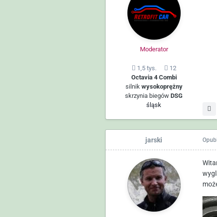
Moderator
1,5 tys.
12
Octavia 4 Combi
silnik
wysokoprężny
skrzynia biegów
DSG
śląsk
jarski
Opub
Wita
wygl
może