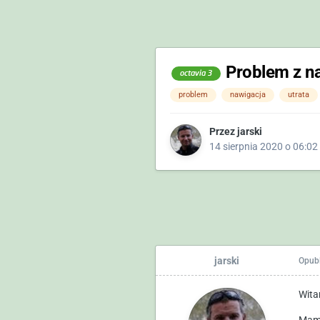
Problem z na
octavia 3
problem
nawigacja
utrata
Przez
jarski
14 sierpnia 2020 o 06:02
jarski
Opub
Wit