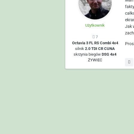
Mam 
fakt
całk
ekra
Użytkownik
Jak 
zach
7
Octavia 3 FL RS Combi 4x4
Pros
silnik
2.0 TDI CR CUNA
skrzynia biegów
DSG 4x4
ŻYWIEC