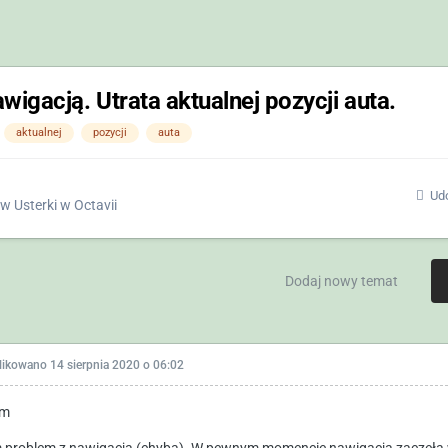
wigacją. Utrata aktualnej pozycji auta.
aktualnej
pozycji
auta
Udo
w
Usterki w Octavii
Dodaj nowy temat
likowano
14 sierpnia 2020 o 06:02
am