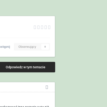
stępnij
Obserwujący
0
Odpowiedz w tym temacie