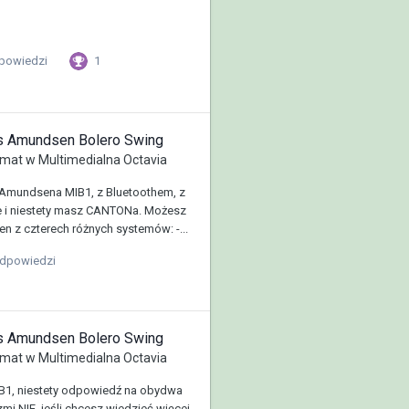
1
powiedzi
us Amundsen Bolero Swing
mat w
Multimedialna Octavia
 Amundsena MIB1, z Bluetoothem, z
 i niestety masz CANTONa. Możesz
en z czterech różnych systemów: -...
odpowiedzi
us Amundsen Bolero Swing
mat w
Multimedialna Octavia
1, niestety odpowiedź na obydwa
mi NIE, jeśli chcesz wiedzieć więcej