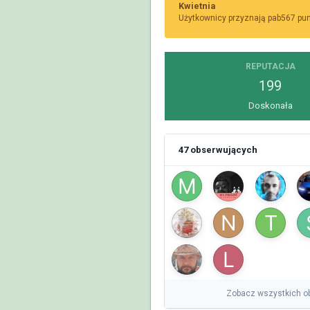
Kwietnia
Użytkownicy przyznają pab567 punk
REPUTACJA
199
Doskonała
47 obserwujących
Zobacz wszystkich o