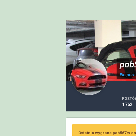
pab
Ekspert
POSTÓ
1 762
Ostatnia wygrana pab567 w dn