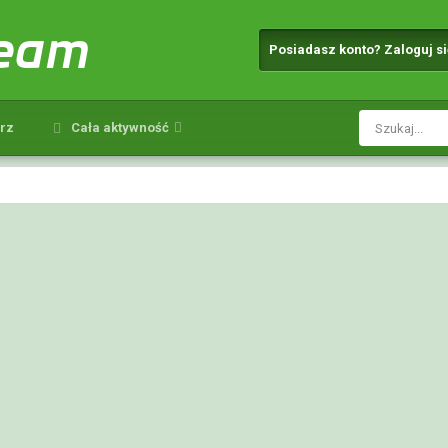
team
Posiadasz konto? Zaloguj s
rz
Cała aktywność