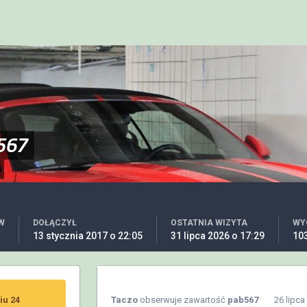
567
W
DOŁĄCZYŁ
OSTATNIA WIZYTA
WY
13 stycznia 2017 o 22:05
31 lipca 2026 o 17:29
10
iu 24
Taczo
obserwuje zawartość
pab567
26 lipca