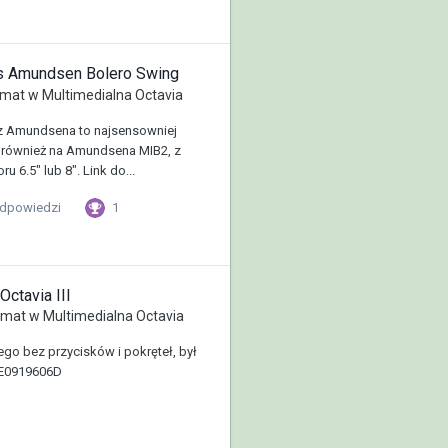
us Amundsen Bolero Swing
mat w
Multimedialna Octavia
z Amundsena to najsensowniej
 również na Amundsena MIB2, z
 6.5" lub 8". Link do...
1
odpowiedzi
ctavia III
emat w
Multimedialna Octavia
ego bez przycisków i pokręteł, był
5E0919606D