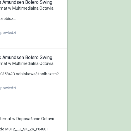
us Amundsen Bolero Swing
mat w
Multimedialna Octavia
zrobisz...
dpowiedzi
us Amundsen Bolero Swing
mat w
Multimedialna Octavia
Q0035842B odblokować toolboxem?
dpowiedzi
temat w
Doposażanie Octavii
k do MST2_EU_SK_ZR_P0480T