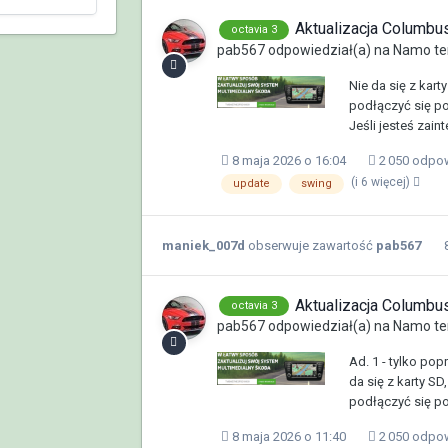
Aktualizacja Columb
octavia 3
pab567
odpowiedział(a) na
Namo
te
Nie da się z kart
podłączyć się po
Jeśli jesteś zai
8 maja 2026 o 16:04
2 050 odpo
(i 6 więcej)
update
swing
maniek_007d
obserwuje zawartość
pab567
Aktualizacja Columb
octavia 3
pab567
odpowiedział(a) na
Namo
te
Ad. 1 - tylko popr
da się z karty SD
podłączyć się po
8 maja 2026 o 11:40
2 050 odpo