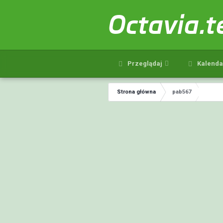
Octavia.
Przeglądaj
Kalenda
Strona główna
pab567