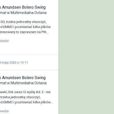
us Amundsen Bolero Swing
mat w
Multimedialna Octavia
y SD, trzeba jednostkę otworzyć,
d EMMC i pozmieniać kilke plików.
nteresowany to zapraszam na PW...
wiedzi
8 maja 2026 o 13:11
us Amundsen Bolero Swing
mat w
Multimedialna Octavia
awki, link zaraz Ci wyślę Ad. 2 - nie
, trzeba jednostkę otworzyć,
d EMMC i pozmieniać kilke plików...
wiedzi