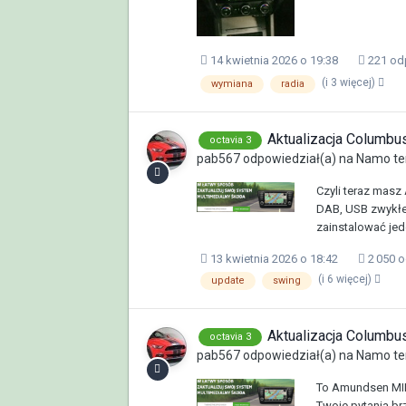
14 kwietnia 2026 o 19:38
221 od
(i 3 więcej)
wymiana
radia
Aktualizacja Columb
octavia 3
pab567
odpowiedział(a) na
Namo
te
Czyli teraz masz
DAB, USB zwykłe
zainstalować jed
13 kwietnia 2026 o 18:42
2 050 
(i 6 więcej)
update
swing
Aktualizacja Columb
octavia 3
pab567
odpowiedział(a) na
Namo
te
To Amundsen MIB
Twoje pytania brz