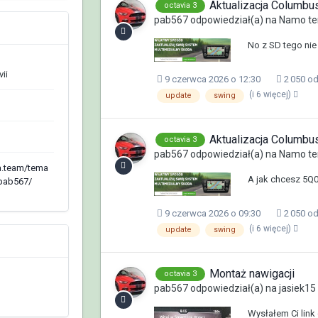
Aktualizacja Columb
octavia 3
pab567
odpowiedział(a) na
Namo
te
No z SD tego nie 
ii
9 czerwca 2026 o 12:30
2 050 o
(i 6 więcej)
update
swing
Aktualizacja Columb
octavia 3
pab567
odpowiedział(a) na
Namo
te
ia.team/tema
A jak chcesz 5
-pab567/
9 czerwca 2026 o 09:30
2 050 o
(i 6 więcej)
update
swing
Montaż nawigacji
octavia 3
pab567
odpowiedział(a) na
jasiek15
Wysłałem Ci lin