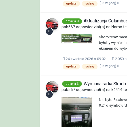
(i 6 więcej)
update
swing
Aktualizacja Columb
octavia 3
pab567
odpowiedział(a) na
Namo
te
Skoro teraz mas
byłoby wymienic
ekranem do wyboru
24 kwietnia 2026 o 09:02
2 050 
(i 6 więcej)
update
swing
Wymiana radia Skoda O
octavia 3
pab567
odpowiedział(a) na
k4414
t
NIe było 8 calow
9.2" o symbolu 