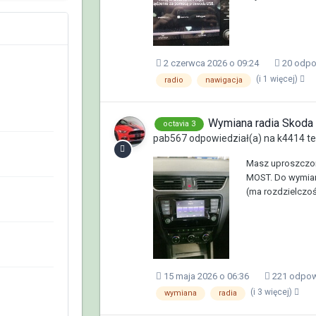
2 czerwca 2026 o 09:24
20 odpo
(i 1 więcej)
radio
nawigacja
Wymiana radia Skoda O
octavia 3
pab567
odpowiedział(a) na
k4414
t
Masz uproszczon
MOST. Do wymian
(ma rozdzielczoś
15 maja 2026 o 06:36
221 odpow
(i 3 więcej)
wymiana
radia