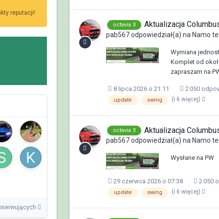
ty reputacji!
Aktualizacja Columb
octavia 3
pab567
odpowiedział(a) na
Namo
te
Wymiana jednost
Komplet od około
zapraszam na PW
8 lipca 2026 o 21:11
2 050 odpo
(i 6 więcej)
update
swing
Aktualizacja Columb
octavia 3
pab567
odpowiedział(a) na
Namo
te
Wysłane na PW
29 czerwca 2026 o 07:38
2 050 
(i 6 więcej)
update
swing
bserwujących