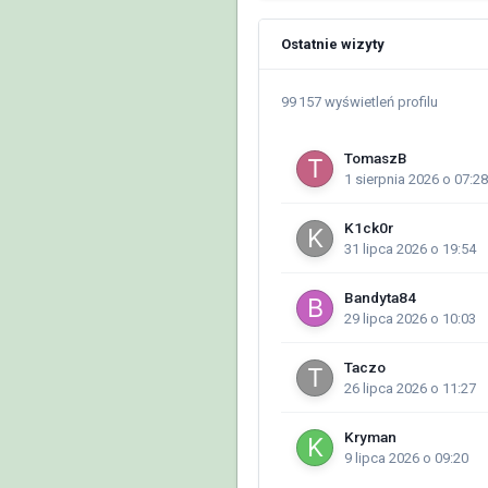
Ostatnie wizyty
99 157 wyświetleń profilu
TomaszB
1 sierpnia 2026 o 07:28
K1ck0r
31 lipca 2026 o 19:54
Bandyta84
29 lipca 2026 o 10:03
Taczo
26 lipca 2026 o 11:27
Kryman
9 lipca 2026 o 09:20