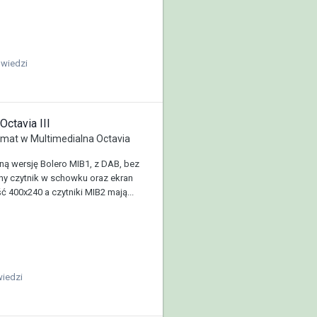
wiedzi
ctavia III
emat w
Multimedialna Octavia
ą wersję Bolero MIB1, z DAB, bez
y czytnik w schowku oraz ekran
ć 400x240 a czytniki MIB2 mają...
iedzi