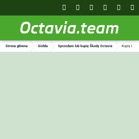
Octavia.team
Strona główna
Giełda
Sprzedam lub kupię Škodę Octavia
Kupię Lewe