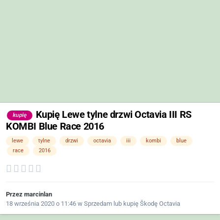
Kupię Lewe tylne drzwi Octavia III RS
kupię
KOMBI Blue Race 2016
lewe
tylne
drzwi
octavia
iii
kombi
blue
race
2016
Przez
marcinlan
18 września 2020 o 11:46
w
Sprzedam lub kupię Škodę Octavia