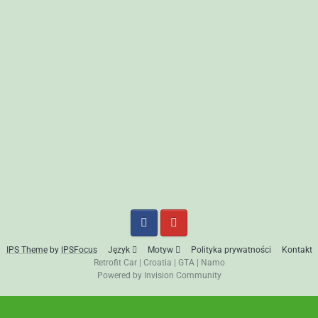
IPS Theme
by
IPSFocus
Język
Motyw
Polityka prywatności
Kontakt
Retrofit Car
|
Croatia
|
GTA
|
Namo
Powered by Invision Community