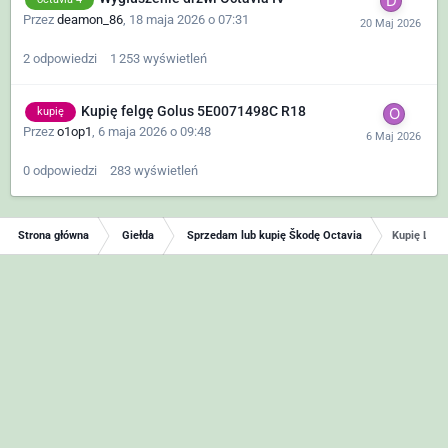
Przez
deamon_86
,
18 maja 2026 o 07:31
2
odpowiedzi
1 253
wyświetleń
Kupię felgę Golus 5E0071498C R18
kupię
Przez
o1op1
,
6 maja 2026 o 09:48
0
odpowiedzi
283
wyświetleń
Strona główna
Giełda
Sprzedam lub kupię Škodę Octavia
Kupię Lewe