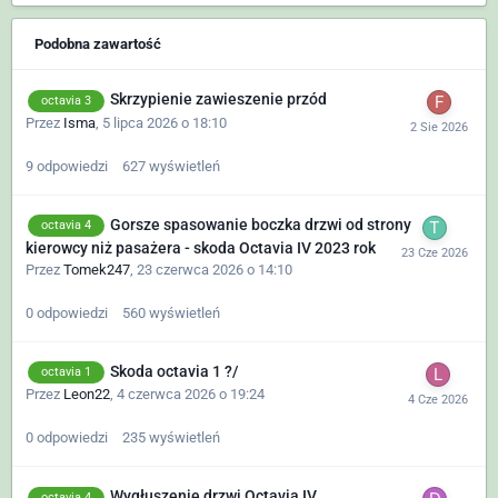
Podobna zawartość
Skrzypienie zawieszenie przód
octavia 3
Przez
Isma
,
5 lipca 2026 o 18:10
9
odpowiedzi
627
wyświetleń
Gorsze spasowanie boczka drzwi od strony
octavia 4
kierowcy niż pasażera - skoda Octavia IV 2023 rok
Przez
Tomek247
,
23 czerwca 2026 o 14:10
0
odpowiedzi
560
wyświetleń
Skoda octavia 1 ?/
octavia 1
Przez
Leon22
,
4 czerwca 2026 o 19:24
0
odpowiedzi
235
wyświetleń
Wygłuszenie drzwi Octavia IV
octavia 4