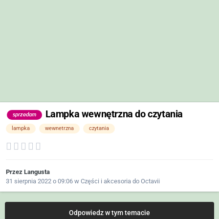
Lampka wewnętrzna do czytania
sprzedam
lampka
wewnetrzna
czytania
Przez
Langusta
31 sierpnia 2022 o 09:06
w
Części i akcesoria do Octavii
Odpowiedz w tym temacie