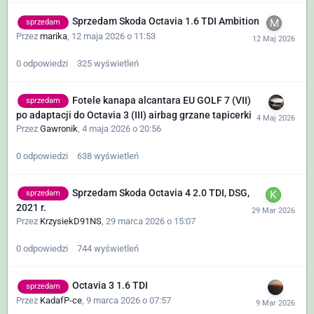
Sprzedam Skoda Octavia 1.6 TDI Ambition
sprzedam
Przez
marika
,
12 maja 2026 o 11:53
0
odpowiedzi
325
wyświetleń
Fotele kanapa alcantara EU GOLF 7 (VII)
sprzedam
po adaptacji do Octavia 3 (III) airbag grzane tapicerki
Przez
Gawronik
,
4 maja 2026 o 20:56
0
odpowiedzi
638
wyświetleń
Sprzedam Skoda Octavia 4 2.0 TDI, DSG,
sprzedam
2021 r.
Przez
KrzysiekD91NS
,
29 marca 2026 o 15:07
0
odpowiedzi
744
wyświetleń
Octavia 3 1.6 TDI
sprzedam
Przez
KadafP-ce
,
9 marca 2026 o 07:57