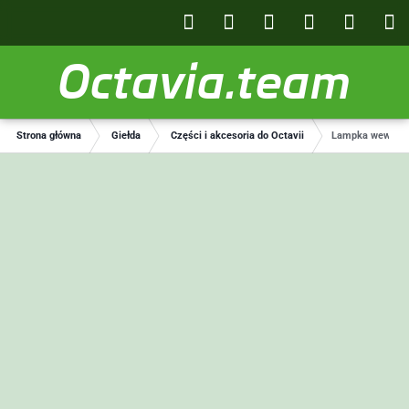
Octavia.team
Strona główna
Giełda
Części i akcesoria do Octavii
Lampka wewnętrz