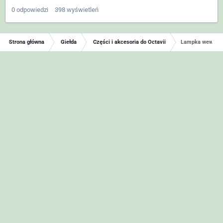
0
odpowiedzi
398
wyświetleń
Strona główna
Giełda
Części i akcesoria do Octavii
Lampka wewnętrz