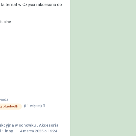
ta
temat w
Części i akcesoria do
tualne.
iedź
(i 1 więcej)
g bluetooth
ukcyjna w schowku
,
Akcesoria
i 1 inny
4 marca 2025 o 16:24