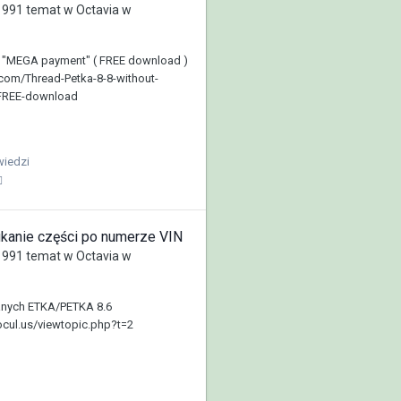
991
temat w
Octavia w
t "MEGA payment" ( FREE download )
com/Thread-Petka-8-8-without-
FREE-download
iedzi
ukanie części po numerze VIN
991
temat w
Octavia w
anych ETKA/PETKA 8.6
cul.us/viewtopic.php?t=2