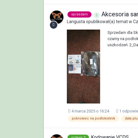
Akcesoria s
sprzedam
Langusta
opublikował(a) temat w
Cz
Sprzedam dla Sko
czarny na podłok
uszkodzeń. 2_Data
4 marca 2025 o 16:24
1 odpowi
pokrowiec na podłokietnik
data plu
Kodowanie VCDS
octavia 3