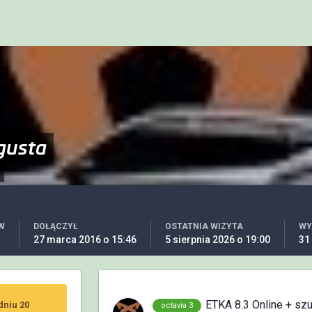
gusta
W
DOŁĄCZYŁ
OSTATNIA WIZYTA
WY
27 marca 2016 o 15:46
5 sierpnia 2026 o 19:00
31
ETKA 8.3 Online + sz
dniu 20
octavia 3