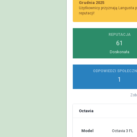
Grudnia 2025
Użytkownicy przyznają Langusta p
reputacji!
REPUTACJA
61
Doskonała
ODPOWIEDZI SPOŁECZN
1
Zob
Octavia
Model
Octavia 3 FL