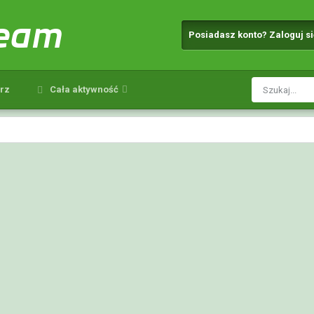
team
Posiadasz konto? Zaloguj s
rz
Cała aktywność