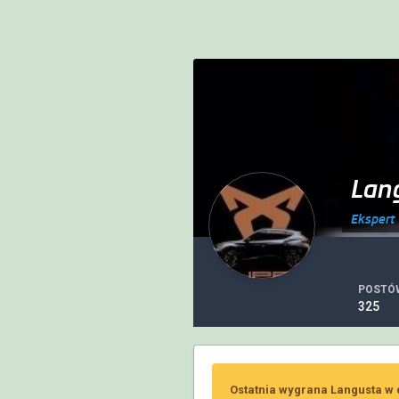
Lan
Ekspert
POSTÓ
325
Ostatnia wygrana Langusta w 