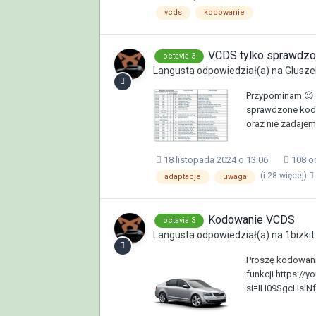
vcds
kodowanie
VCDS tylko sprawdzon
octavia 3
Langusta
odpowiedział(a) na
Glusze
Przypominam 😉 
sprawdzone kodo
oraz nie zadajemy
18 listopada 2024 o 13:06
108 o
(i 28 więcej)
adaptacje
uwaga
Kodowanie VCDS
octavia 3
Langusta
odpowiedział(a) na
1bizkit
Proszę kodowanie
funkcji https://
si=IH09SgcHslN