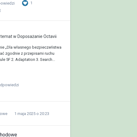
1
owiedzi
temat w
Doposażanie Octavii
nie „Dla własnego bezpieczeństwa
ać zgodnie z przepisami ruchu
 5F 2. Adaptation 3. Search...
odpowiedzi
lowe
1 maja 2025 o 20:23
chodowe