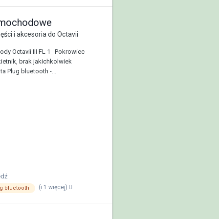
amochodowe
ęści i akcesoria do Octavii
dy Octavii III FL 1_ Pokrowiec
ietnik, brak jakichkolwiek
 Plug bluetooth -...
edź
(i 1 więcej)
g bluetooth