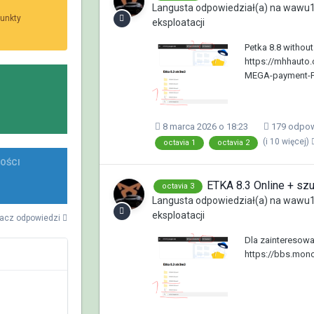
Langusta
odpowiedział(a) na
wawu1
unkty
eksploatacji
Petka 8.8 withou
https://mhhauto.
MEGA-payment-
8 marca 2026 o 18:23
179 odpow
(i 10 więcej)
octavia 1
octavia 2
OŚCI
ETKA 8.3 Online + sz
octavia 3
Langusta
odpowiedział(a) na
wawu1
eksploatacji
acz odpowiedzi
Dla zainteresow
https://bbs.mono