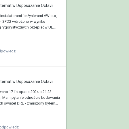
temat w
Doposażanie Octavii
nstalatorami i inżynierami VW oto,
 - SFD2 wdrożono w wyniku
j rygorystycznych przepisów UE...
dpowiedzi
temat w
Doposażanie Octavii
ano 17 listopada 2024 o 21:23
, Mam pytanie odnoście kodowania
ch świateł DRL - zmuszony byłem...
 odpowiedzi