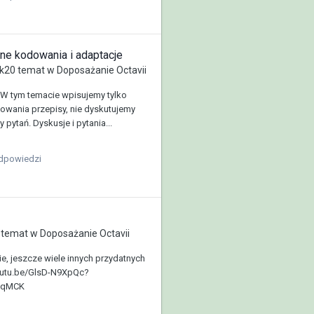
e kodowania i adaptacje
k20
temat w
Doposażanie Octavii
W tym temacie wpisujemy tylko
wania przepisy, nie dyskutujemy
 pytań. Dyskusje i pytania...
dpowiedzi
temat w
Doposażanie Octavii
, jeszcze wiele innych przydatnych
youtu.be/GlsD-N9XpQc?
fqMCK