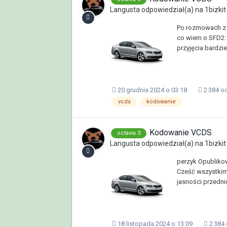
Langusta
odpowiedział(a) na
1bizkit
Po rozmowach z i
co wiem o SFD2:
przyjęcia bardzie
20 grudnia 2024 o 03:18
2 384 o
vcds
kodowanie
Kodowanie VCDS
octavia 3
Langusta
odpowiedział(a) na
1bizkit
perzyk Opublikow
Cześć wszystkim
jasności przedni
18 listopada 2024 o 13:09
2 384