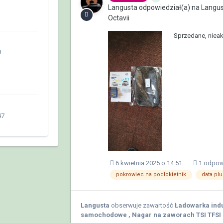
Langusta
odpowiedział(a) na
Langus
Octavii
Sprzedane, nieak
9
47
6 kwietnia 2025 o 14:51
1 odpow
pokrowiec na podłokietnik
data plu
Langusta
obserwuje zawartość
Ładowarka ind
samochodowe
,
Nagar na zaworach TSI TFSI