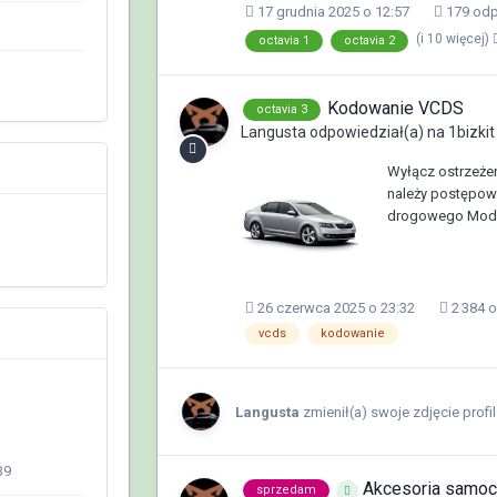
17 grudnia 2025 o 12:57
179 odp
(i 10 więcej)
octavia 1
octavia 2
Kodowanie VCDS
octavia 3
Langusta
odpowiedział(a) na
1bizkit
Wyłącz ostrzeże
należy postępow
drogowego Module
26 czerwca 2025 o 23:32
2 384 
vcds
kodowanie
Langusta
zmienił(a) swoje zdjęcie profi
39
Akcesoria samo
sprzedam