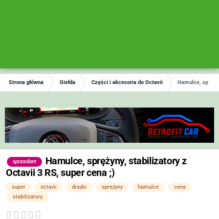
Strona główna
Giełda
Części i akcesoria do Octavii
Hamulce, sprężyny
Hamulce, sprężyny, stabilizatory z
sprzedam
Octavii 3 RS, super cena ;)
super
octavii
drazki
sprezyny
hamulce
cena
stabilizatory