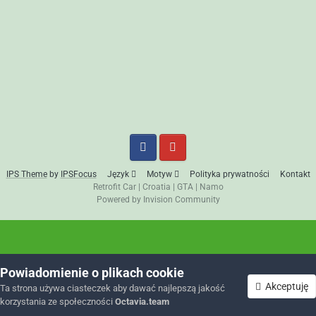
IPS Theme
by
IPSFocus
Język
Motyw
Polityka prywatności
Kontakt
Retrofit Car
|
Croatia
|
GTA
|
Namo
Powered by Invision Community
Powiadomienie o plikach cookie
Akceptuję
Ta strona używa ciasteczek aby dawać najlepszą jakość
korzystania ze społeczności
Octavia.team
Forum
Nieprzeczytane
Zaloguj się
Zarejestruj się
Więcej