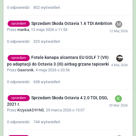
0
odpowiedzi
802
wyświetleń
Sprzedam Skoda Octavia 1.6 TDI Ambition
sprzedam
Przez
marika
,
12 maja 2026 o 11:53
0
odpowiedzi
325
wyświetleń
Fotele kanapa alcantara EU GOLF 7 (VII)
sprzedam
po adaptacji do Octavia 3 (III) airbag grzane tapicerki
Przez
Gawronik
,
4 maja 2026 o 20:56
0
odpowiedzi
638
wyświetleń
Sprzedam Skoda Octavia 4 2.0 TDI, DSG,
sprzedam
2021 r.
Przez
KrzysiekD91NS
,
29 marca 2026 o 15:07
0
odpowiedzi
744
wyświetleń