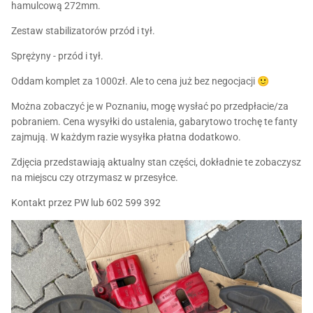
hamulcową 272mm.
Zestaw stabilizatorów przód i tył.
Sprężyny - przód i tył.
Oddam komplet za 1000zł. Ale to cena już bez negocjacji
🙂
Można zobaczyć je w Poznaniu, mogę wysłać po przedpłacie/za
pobraniem. Cena wysyłki do ustalenia, gabarytowo trochę te fanty
zajmują. W każdym razie wysyłka płatna dodatkowo.
Zdjęcia przedstawiają aktualny stan części, dokładnie te zobaczysz
na miejscu czy otrzymasz w przesyłce.
Kontakt przez PW lub 602 599 392