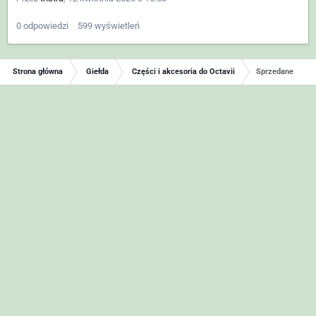
0
odpowiedzi
599
wyświetleń
Strona główna
Giełda
Części i akcesoria do Octavii
Sprzedane