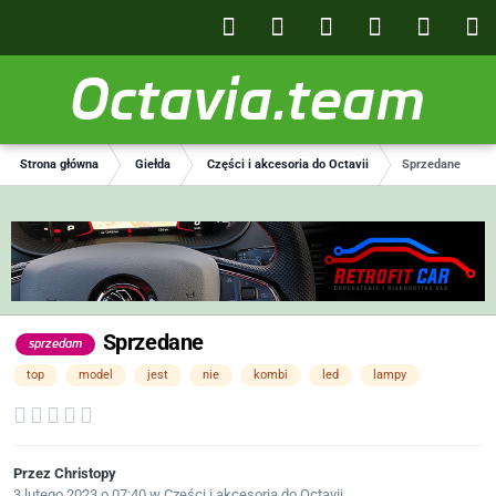
Octavia.team
Strona główna
Giełda
Części i akcesoria do Octavii
Sprzedane
Sprzedane
sprzedam
top
model
jest
nie
kombi
led
lampy
Przez
Christopy
3 lutego 2023 o 07:40
w
Części i akcesoria do Octavii