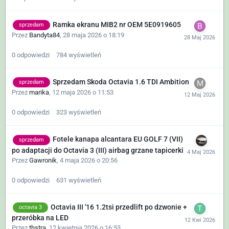
Ramka ekranu MIB2 nr OEM 5E0919605
sprzedam
Przez
Bandyta84
,
28 maja 2026 o 18:19
0
odpowiedzi
784
wyświetleń
Sprzedam Skoda Octavia 1.6 TDI Ambition
sprzedam
Przez
marika
,
12 maja 2026 o 11:53
0
odpowiedzi
323
wyświetleń
Fotele kanapa alcantara EU GOLF 7 (VII)
sprzedam
po adaptacji do Octavia 3 (III) airbag grzane tapicerki
Przez
Gawronik
,
4 maja 2026 o 20:56
0
odpowiedzi
631
wyświetleń
Octavia III '16 1.2tsi przedlift po dzwonie +
octavia 3
przeróbka na LED
Przez
thstra
,
12 kwietnia 2026 o 16:53