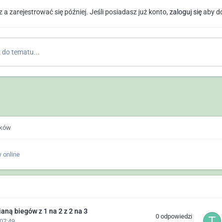
a zarejestrować się później. Jeśli posiadasz już konto,
zaloguj się
aby d
do tematu...
ików
 online
aną biegów z 1 na 2 z 2 na 3
0
odpowiedzi
07:49