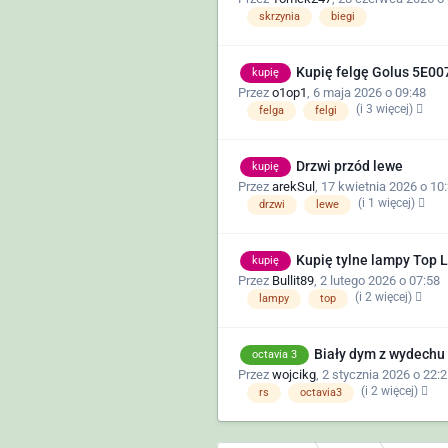
skrzynia
biegi
Kupię felgę Golus 5E0
kupię
Przez
o1op1
,
6 maja 2026 o 09:48
(i 3 więcej)
felga
felgi
Drzwi przód lewe
kupię
Przez
arekSul
,
17 kwietnia 2026 o 10
(i 1 więcej)
drzwi
lewe
Kupię tylne lampy Top L
kupię
Przez
Bullit89
,
2 lutego 2026 o 07:58
(i 2 więcej)
lampy
top
Biały dym z wydechu 
octavia 3
Przez
wojcikg
,
2 stycznia 2026 o 22:2
(i 2 więcej)
rs
octavia3