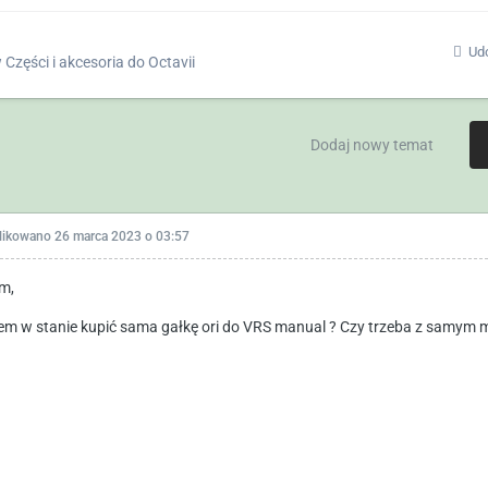
Udo
w
Części i akcesoria do Octavii
Dodaj nowy temat
likowano
26 marca 2023 o 03:57
am,
em w stanie kupić sama gałkę ori do VRS manual ? Czy trzeba z samym 