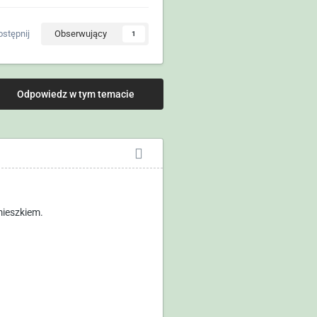
stępnij
Obserwujący
1
Odpowiedz w tym temacie
mieszkiem.