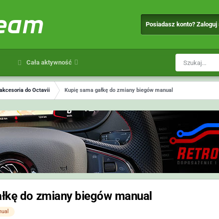
team
Posiadasz konto? Zaloguj
Cała aktywność
 akcesoria do Octavii
Kupię sama gałkę do zmiany biegów manual
ałkę do zmiany biegów manual
ual