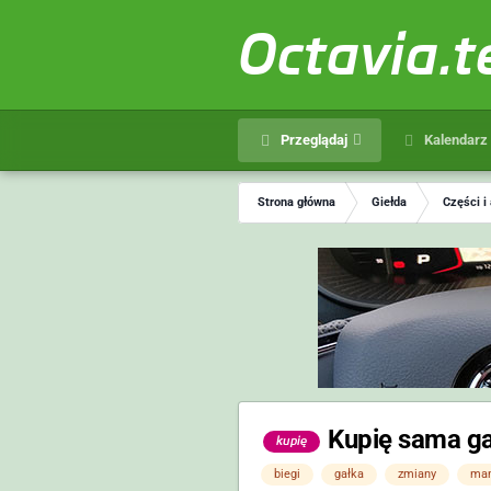
Octavia.
Przeglądaj
Kalendarz
Strona główna
Giełda
Części i
Kupię sama g
kupię
biegi
gałka
zmiany
man