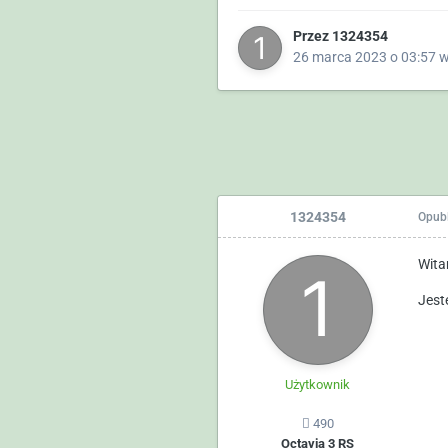
Przez
1324354
26 marca 2023 o 03:57
1324354
Opub
Wit
Jest
Użytkownik
490
Octavia 3 RS