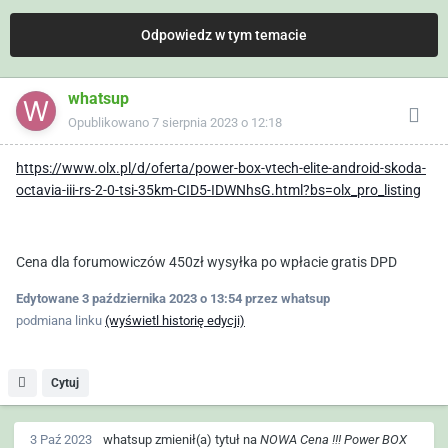
Odpowiedz w tym temacie
whatsup
Opublikowano
7 sierpnia 2023 o 12:18
https://www.olx.pl/d/oferta/power-box-vtech-elite-android-skoda-
octavia-iii-rs-2-0-tsi-35km-CID5-IDWNhsG.html?bs=olx_pro_listing
Cena dla forumowiczów 450zł wysyłka po wpłacie gratis DPD
Edytowane
3 października 2023 o 13:54
przez whatsup
podmiana linku
(wyświetl historię edycji)
Cytuj
3 Paź 2023
whatsup
zmienił(a) tytuł na
NOWA Cena !!! Power BOX