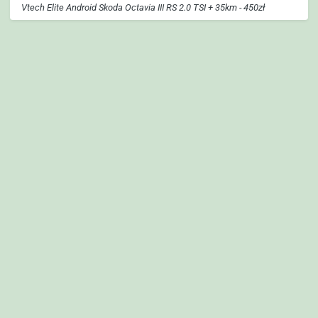
Vtech Elite Android Skoda Octavia III RS 2.0 TSI + 35km - 450zł