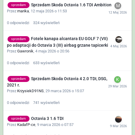
Sprzedam Skoda Octavia 1.6 TDI Ambition
sprzedam
Przez
marika
,
12 maja 2026 o 11:53
0
odpowiedzi
324
wyświetleń
Fotele kanapa alcantara EU GOLF 7 (VII)
sprzedam
po adaptacji do Octavia 3 (III) airbag grzane tapicerki
Przez
Gawronik
,
4 maja 2026 o 20:56
0
odpowiedzi
633
wyświetleń
Sprzedam Skoda Octavia 4 2.0 TDI, DSG,
sprzedam
2021 r.
Przez
KrzysiekD91NS
,
29 marca 2026 o 15:07
0
odpowiedzi
741
wyświetleń
Octavia 3 1.6 TDI
sprzedam
Przez
KadafP-ce
,
9 marca 2026 o 07:57