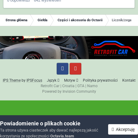
0
odpowiedzi
642
wyświetleń
Strona główna
Giełda
Części i akcesoria do Octavii
Licznik/zegary O
IPS Theme
by
IPSFocus
Język
Motyw
Polityka prywatności
Kontakt
Retrofit Car
|
Croatia
|
GTA
|
Namo
Powered by Invision Community
Powiadomienie o plikach cookie
Akceptuję
Ta strona używa ciasteczek aby dawać najlepszą jakość
korzystania ze społeczności
Octavia.team
Forum
Nieprzeczytane
Zaloguj się
Zarejestruj się
Więcej