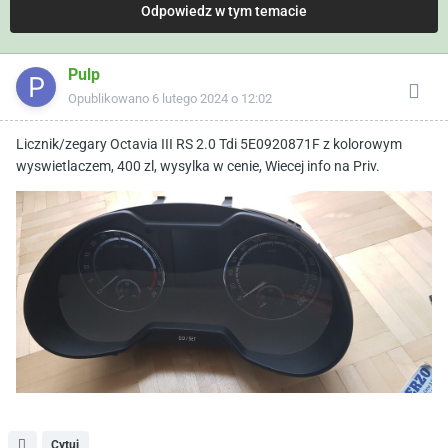
Odpowiedz w tym temacie
Pulp
Opublikowano
6 lutego 2024 o 12:02
Licznik/zegary Octavia III RS 2.0 Tdi 5E0920871F z kolorowym
wyswietlaczem, 400 zl, wysylka w cenie, Wiecej info na Priv.
Cytuj