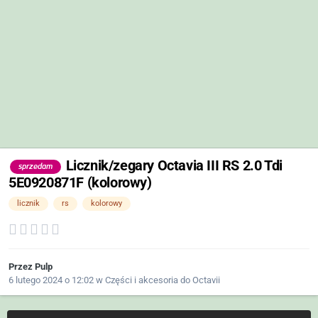
Licznik/zegary Octavia III RS 2.0 Tdi
sprzedam
5E0920871F (kolorowy)
licznik
rs
kolorowy
Przez
Pulp
6 lutego 2024 o 12:02
w
Części i akcesoria do Octavii