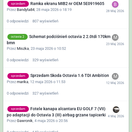
Ramka ekranu MIB2 nr OEM 5E0919605
sprzedam
Przez
Bandyta84
,
28 maja 2026 o 18:19
0
odpowiedzi
807
wyświetleń
Schemat podciśnień octavia 2 2.0tdi 170km
octavia 2
bmn
Przez
Miszka
,
23 maja 2026 o 10:52
0
odpowiedzi
329
wyświetleń
Sprzedam Skoda Octavia 1.6 TDI Ambition
sprzedam
Przez
marika
,
12 maja 2026 o 11:53
0
odpowiedzi
327
wyświetleń
Fotele kanapa alcantara EU GOLF 7 (VII)
sprzedam
po adaptacji do Octavia 3 (III) airbag grzane tapicerki
Przez
Gawronik
,
4 maja 2026 o 20:56