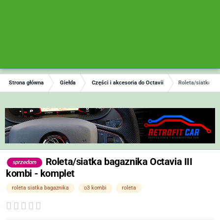
Strona główna
Giełda
Części i akcesoria do Octavii
Roleta/siatka ba
Roleta/siatka bagaznika Octavia III
sprzedam
kombi - komplet
roleta siatka bagaznika
o3 kombi
roleta