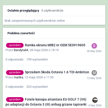
Ostatnio przeglądający
0 użytkowników
Brak zarejestrowanych użytkowników online
Podobna zawartość
Ramka ekranu MIB2 nr OEM 5E0919605
sprzedam
Przez
Bandyta84
,
28 maja 2026 o 18:19
0
odpowiedzi
799
wyświetleń
Sprzedam Skoda Octavia 1.6 TDI Ambition
sprzedam
Przez
marika
,
12 maja 2026 o 11:53
0
odpowiedzi
325
wyświetleń
Fotele kanapa alcantara EU GOLF 7 (VII)
sprzedam
po adaptacji do Octavia 3 (III) airbag grzane tapicerki