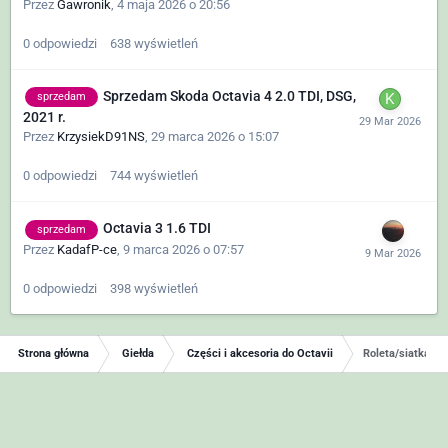
Przez
Gawronik
,
4 maja 2026 o 20:56
0
odpowiedzi
638
wyświetleń
Sprzedam Skoda Octavia 4 2.0 TDI, DSG,
sprzedam
2021 r.
Przez
KrzysiekD91NS
,
29 marca 2026 o 15:07
0
odpowiedzi
744
wyświetleń
Octavia 3 1.6 TDI
sprzedam
Przez
KadafP-ce
,
9 marca 2026 o 07:57
0
odpowiedzi
398
wyświetleń
Strona główna
Giełda
Części i akcesoria do Octavii
Roleta/siatka ba