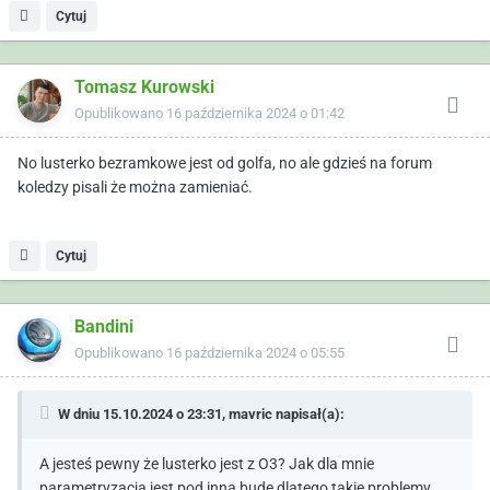
Cytuj
Tomasz Kurowski
Opublikowano
16 października 2024 o 01:42
No lusterko bezramkowe jest od golfa, no ale gdzieś na forum
koledzy pisali że można zamieniać.
Cytuj
Bandini
Opublikowano
16 października 2024 o 05:55
W dniu 15.10.2024 o 23:31,
mavric
napisał(a):
A jesteś pewny że lusterko jest z O3? Jak dla mnie
parametryzacja jest pod inną budę dlatego takie problemy.