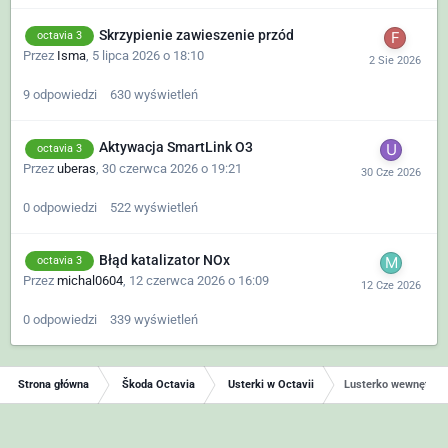
Skrzypienie zawieszenie przód
octavia 3
Przez
Isma
,
5 lipca 2026 o 18:10
9
odpowiedzi
630
wyświetleń
Aktywacja SmartLink O3
octavia 3
Przez
uberas
,
30 czerwca 2026 o 19:21
0
odpowiedzi
522
wyświetleń
Błąd katalizator NOx
octavia 3
Przez
michal0604
,
12 czerwca 2026 o 16:09
0
odpowiedzi
339
wyświetleń
Strona główna
Škoda Octavia
Usterki w Octavii
Lusterko wewnętrzn