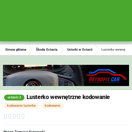
Strona główna
Škoda Octavia
Usterki w Octavii
Lusterko wewnętrzn
Lusterko wewnętrzne kodowanie
octavia 3
kodowanie lusterka
kodowanie
Przez
Tomasz Kurowski