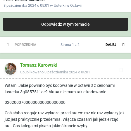
3 października 2024 o 05:01
w
Usterki w Octavii
Odpowiedz w tym temacie
POPRZEDNIA
Strona 1 z 2
DALEJ
Tomasz Kurowski
Opublikowano
3 października 2024 o 05:01
Witam. Jakie powinno być kodowanie w octavii 3 z xenonami
lusterka 3g0857511ae? Aktualnie mam takie kodowanie
02020007000000000000000000
Coś słabo reaguje raz wylacza przed autem raz nie raz wylaczy jak
już jest praktycznie przedemna. Włącza czasami jak jedzie rząd
aut. Coś kolega mi pisał o jakimś koncie szyby.