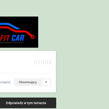
stępnij
Obserwujący
4
Odpowiedz w tym temacie