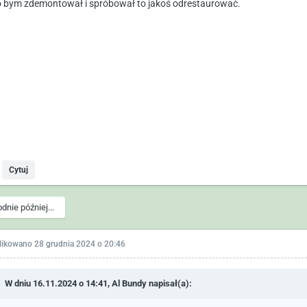
o bym zdemontował i spróbował to jakoś odrestaurować.
Cytuj
odnie później...
likowano
28 grudnia 2024 o 20:46
W dniu 16.11.2024 o 14:41,
Al Bundy
napisał(a):