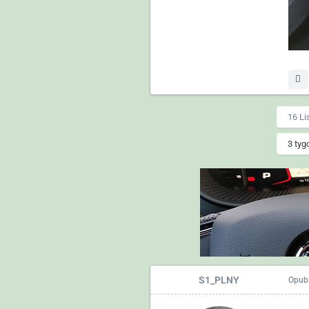
16 Li
3 tyg
S1_PLNY
Opub