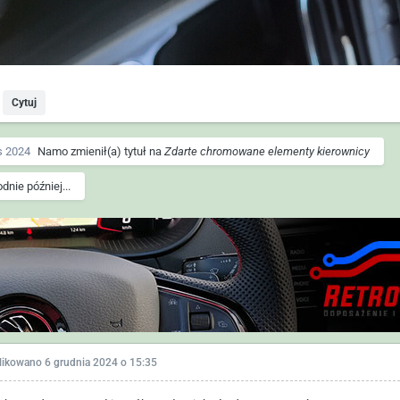
Cytuj
s 2024
Namo
zmienił(a) tytuł na
Zdarte chromowane elementy kierownicy
odnie później...
likowano
6 grudnia 2024 o 15:35