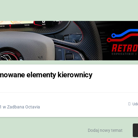
mowane elementy kierownicy
Udo
1
w
Zadbana Octavia
Dodaj nowy temat