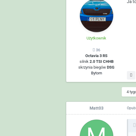
Ja t
Użytkownik
36
Octavia 3 RS
silnik
2.0 TSI CHHB
skrzynia biegów
DSG
Bytom
4 tyg
Matt03
Opub