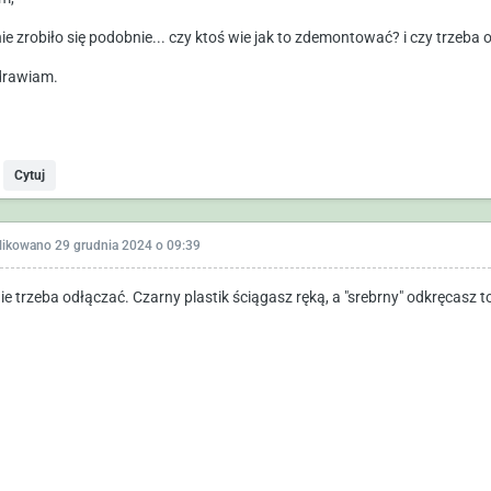
ie zrobiło się podobnie... czy ktoś wie jak to zdemontować? i czy trzeba o
rawiam.
Cytuj
likowano
29 grudnia 2024 o 09:39
nie trzeba odłączać. Czarny plastik ściągasz ręką, a "srebrny" odkręcasz t