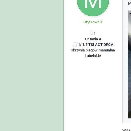
M
Użytkownik
1
Octavia 4
silnik
1.5 TSI ACT DPCA
skrzynia biegów
manualna
Lubelskie
Wit