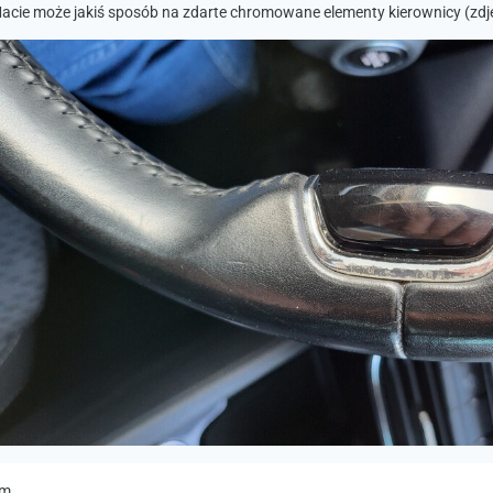
acie może jakiś sposób na zdarte chromowane elementy kierownicy (zdję
am,