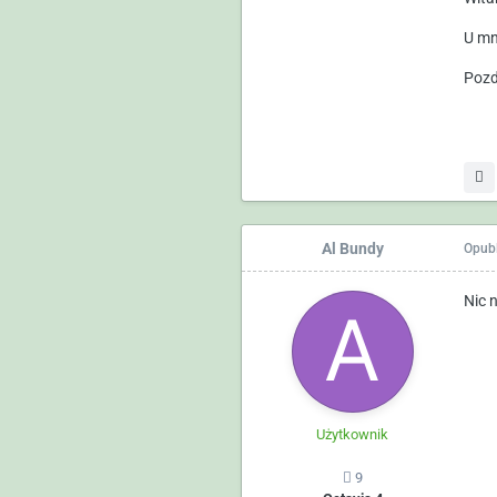
U mn
Pozd
Al Bundy
Opub
Nic 
Użytkownik
9