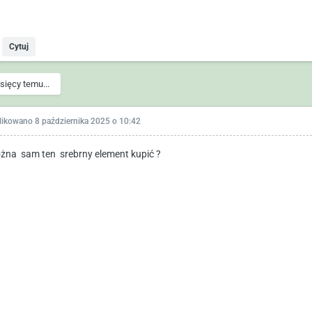
Cytuj
sięcy temu...
likowano
8 października 2025 o 10:42
żna sam ten srebrny element kupić ?