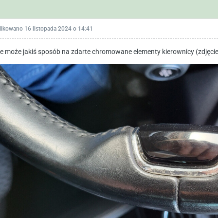
likowano
16 listopada 2024 o 14:41
e może jakiś sposób na zdarte chromowane elementy kierownicy (zdjęcie