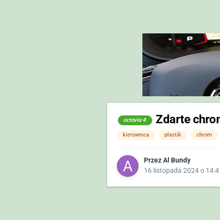
Zdarte chro
octavia 4
kierownica
plastik
chrom
Przez
Al Bundy
16 listopada 2024 o 14:4