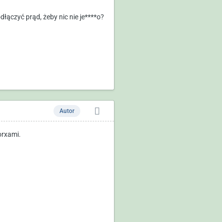
dłączyć prąd, żeby nic nie je****o?
Autor
orxami.