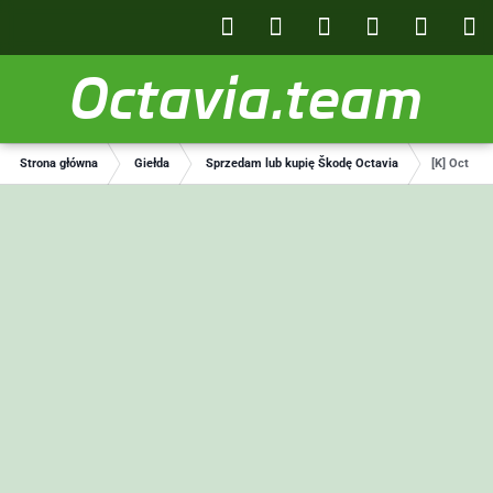
Octavia.team
Strona główna
Giełda
Sprzedam lub kupię Škodę Octavia
[K] Octavi