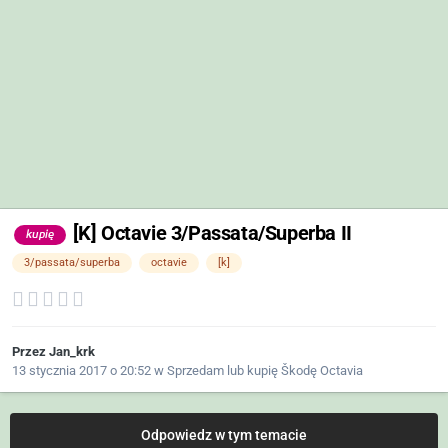
[K] Octavie 3/Passata/Superba II
kupię
3/passata/superba
octavie
[k]
Przez
Jan_krk
13 stycznia 2017 o 20:52
w
Sprzedam lub kupię Škodę Octavia
Odpowiedz w tym temacie