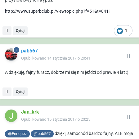
przysłowiowy full wypas.
http://www.superbclub.pl/viewtopic.php?f=51&t=8411
Cytuj
1
pab567
Opublikowano
14 stycznia 2017 o 20:41
A dziękuję, fajny furacz, dobrze mi się nim jeździ od prawie 4 lat :)
Cytuj
Jan_krk
Opublikowano
15 stycznia 2017 o 23:25
dzięki, samochód bardzo fajny. ALE moja
@Enriquez
@pab567