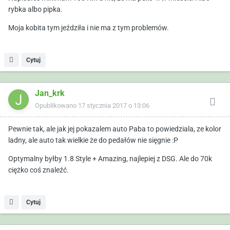
rybka albo pipka.
Moja kobita tym jeździła i nie ma z tym problemów.
Cytuj
Jan_krk
Opublikowano
17 stycznia 2017 o 13:06
Pewnie tak, ale jak jej pokazalem auto Paba to powiedziala, ze kolor
ladny, ale auto tak wielkie że do pedałów nie sięgnie :P
Optymalny byłby 1.8 Style + Amazing, najlepiej z DSG. Ale do 70k
ciężko coś znaleźć.
Cytuj