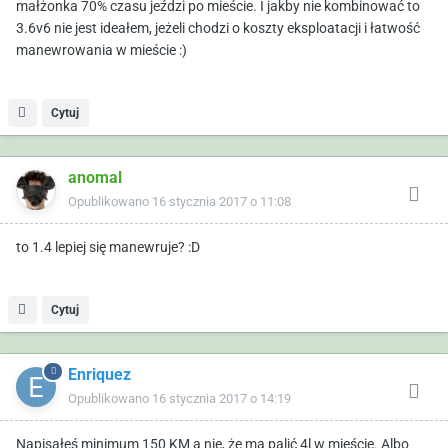
małżonka 70% czasu jeździ po mieście. I jakby nie kombinować to
3.6v6 nie jest ideałem, jeżeli chodzi o koszty eksploatacji i łatwość
manewrowania w mieście :)
Cytuj
anomal
Opublikowano
16 stycznia 2017 o 11:08
to 1.4 lepiej się manewruje? :D
Cytuj
Enriquez
Opublikowano
16 stycznia 2017 o 14:19
Napisałeś minimum 150 KM a nie, że ma palić 4l w mieście. Albo