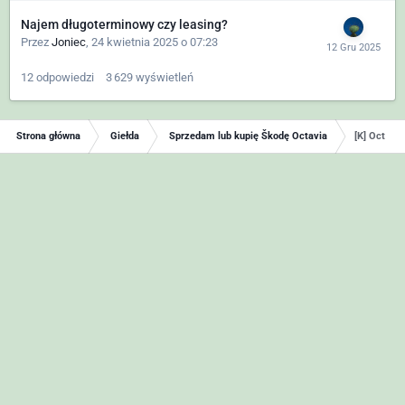
Najem długoterminowy czy leasing?
Przez
Joniec
,
24 kwietnia 2025 o 07:23
12
odpowiedzi
3 629
wyświetleń
Strona główna
Giełda
Sprzedam lub kupię Škodę Octavia
[K] Octavi