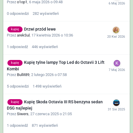
Przez
o1op1
,
6 maja 2026 o 09:48
0
odpowiedzi
282
wyświetleń
Drzwi przód lewe
kupię
Przez
arekSul
,
17 kwietnia 2026 o 10:36
1
odpowiedź
446
wyświetleń
Kupię tylne lampy Top Led do Octavii 3 Lift
kupię
Kombi
Przez
Bullit89
,
2 lutego 2026 o 07:58
5
odpowiedzi
1 498
wyświetleń
Kupię Skoda Octavia III RS benzyna sedan
kupię
DSG najlepiej
Przez
Siwers
,
27 czerwca 2025 o 21:05
1
odpowiedź
871
wyświetleń