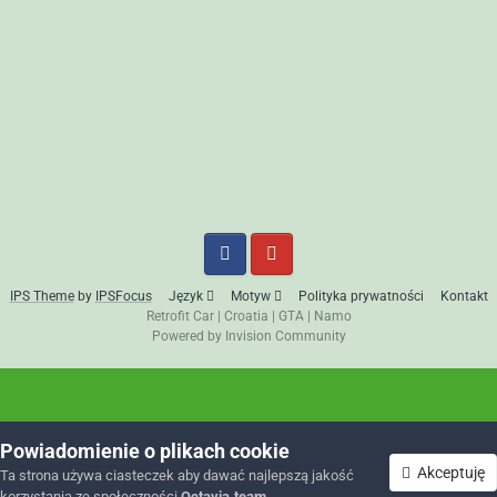
IPS Theme
by
IPSFocus
Język
Motyw
Polityka prywatności
Kontakt
Retrofit Car
|
Croatia
|
GTA
|
Namo
Powered by Invision Community
Powiadomienie o plikach cookie
Akceptuję
Ta strona używa ciasteczek aby dawać najlepszą jakość
korzystania ze społeczności
Octavia.team