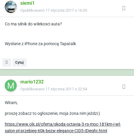
siemi1
Opublikowano
17 stycznia 2017 o 16:05
Co ma silnik do wilekosci auta?
Wysłane z iPhone za pomocą Tapatalk
Cytuj
mario1232
Opublikowano
17 stycznia 2017 o 22:54
Witam,
proszę zobacz to ogłoszenie, moja żona nim jeździ:)
https://www.olx.pl/oferta/skoda-octavia-3-rs-moc-181km-i-wl-
salon-pl-przebieg-60k-bezw-elegance-CID5-IDjeqhr.html