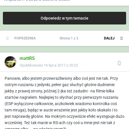
Odpowiedz w tym temacie
POPRZEDNIA
Strona 1 z 3
DALEJ
mattRS
Opublikowano
16 lipca 2017 o 20:22
Panowie, albo jestem przewrażliwiony albo coś jest nie tak. Przy
ostrym ruszaniu z jedynki, pełen gaz słuchyć głośne dudnienie
jakby z prawej strony, później 2-jka też zadudni - na filmie kilka
startów nagrałem. Najlepiej to słychać przy pierwszym ruszaniu
(ESP wyłączone całkowicie, aczkolwiek wiadomo kontrolka coś
tam mruga), będąc w aucie wrażenie jest jakby koło skakało i to
jest naprawdę głośne. Na mokrym oczywiście efekt występuje dużo
wcześniej. Też tak macie w RS-ach czy coś u mnie jest nie tak z