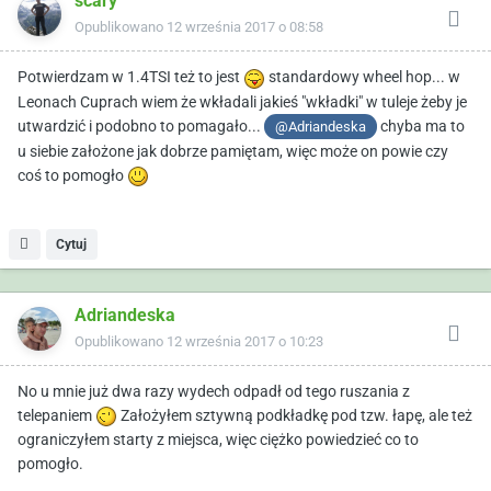
scary
Opublikowano
12 września 2017 o 08:58
Potwierdzam w 1.4TSI też to jest
standardowy wheel hop... w
Leonach Cuprach wiem że wkładali jakieś "wkładki" w tuleje żeby je
utwardzić i podobno to pomagało...
chyba ma to
@Adriandeska
u siebie założone jak dobrze pamiętam, więc może on powie czy
coś to pomogło
Cytuj
Adriandeska
Opublikowano
12 września 2017 o 10:23
No u mnie już dwa razy wydech odpadł od tego ruszania z
telepaniem
Założyłem sztywną podkładkę pod tzw. łapę, ale też
ograniczyłem starty z miejsca, więc ciężko powiedzieć co to
pomogło.