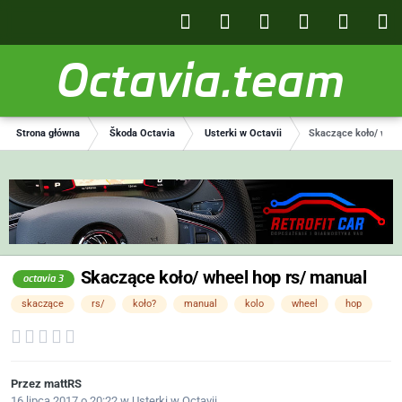
Octavia.team
Strona główna
Škoda Octavia
Usterki w Octavii
Skaczące koło/ whee
Skaczące koło/ wheel hop rs/ manual
octavia 3
skaczące
rs/
koło?
manual
kolo
wheel
hop
Przez
mattRS
16 lipca 2017 o 20:22
w
Usterki w Octavii