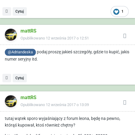
Cytuj
1
mattRS
Opublikowano
12 września 2017 o 12:51
podaj proszę jakieś szczegóły, gdzie to kupić, jakis
@Adriandeska
numer seryjny itd.
Cytuj
mattRS
Opublikowano
12 września 2017 o 13:09
tutaj wątek sporo wyjaśniający z forum leona, będę na pewno,
którąś kupował, ktoś również chętny?