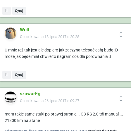
Cytuj
Wolf
Opublikowano
18 lipca 2017 o 20:28
U mnie też tak jest ale dopiero jak zaczyna telepać całą budą :D
może jak będe miał chwile to nagram coś dla porównania :)
Cytuj
szuwarEg
Opublikowano
26 lipca 2017 o 09:27
mam takie same stuki po prawej stronie... O3 RS 2.0 tdi manual ...
21300 km nalatane