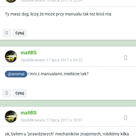
Opublikowano
16 lipca 2017 o 22:00
Ty masz dsg, liczę że może przy manualu tak też ktoś ma
Cytuj
mattRS
Opublikowano
17 lipca 2017 o 09:22
i inni z manualami, mieliście tak?
@anomal
Cytuj
mattRS
Opublikowano
17 lipca 2017 o 15:57
ok, byłem u "prawdziwych" mechaników znajomych, robiliśmy kilka