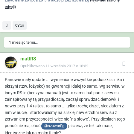
Edytowane
26 lipca 2017 o 09:28
przez szuwarEg
(wyświetl historię
edycji)
Cytuj
1 miesiąc temu...
mattRS
Opublikowano
11 września 2017 o 18:32
Panowie mały update ... wymienione wszystkie poduszki silnika i
skrzyni (tzw. łożysko) na gwarancji i dalej to samo. Wg serwisu w
innym RS-ie (benzyna manual) jest to samo, ba! pan z serwisu
zainspirowany tą przypadłością, zaczął sprawdzać demówki i
nawet przy 1,4 tsi jest to samo ... tylko trochę ciszej, siedziałem z
nim w aucie, i startowaliśmy na śliskiej nawierzchni serwisu z
zerwaniem przyczepności, więc nie "na słowo". Przy dieslach tego
ponoć nie ma, choć
piszesz, że też tak masz,
@szuwarEg
identyczne jak na moim filmie?