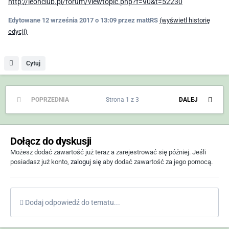
http://leonclub.pl/forum/viewtopic.php?f=90&t=52230
Edytowane
12 września 2017 o 13:09
przez mattRS
(wyświetl historię
edycji)
Cytuj
POPRZEDNIA
Strona 1 z 3
DALEJ
Dołącz do dyskusji
Możesz dodać zawartość już teraz a zarejestrować się później. Jeśli
posiadasz już konto,
zaloguj się
aby dodać zawartość za jego pomocą.
Dodaj odpowiedź do tematu...