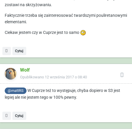
zostawi na skrzyżowaniu.
Faktycznie trzeba się zaintereosować twardszymi pouliretanowymi
elementami.
Ciekaw jestem czy w Cuprze jest to samo
Cytuj
Wolf
Opublikowano
12 września 2017 o 08:40
W Cuprze też to występuje, chyba dopiero w S3 jest
@mattRS
lepiej ale nie jestem tego w 100% pewny.
Cytuj