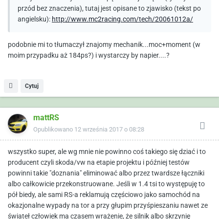
przód bez znaczenia), tutaj jest opisane to zjawisko (tekst po
angielsku):
http://www.mc2racing.com/tech/20061012a/
podobnie mi to tłumaczył znajomy mechanik...moc+moment (w
moim przypadku aż 184ps?) i wystarczy by napier....?
Cytuj
mattRS
Opublikowano
12 września 2017 o 08:28
wszystko super, ale wg mnie nie powinno coś takiego się dziać i to
producent czyli skoda/vw na etapie projektu i później testów
powinni takie "doznania" eliminować albo przez twardsze łączniki
albo całkowicie przekonstruowane. Jeśli w 1.4 tsi to występuję to
pół biedy, ale sami RS-a reklamują częściowo jako samochód na
okazjonalne wypady na tor a przy głupim przyśpieszaniu nawet ze
świateł człowiek ma czasem wrażenie, że silnik albo skrzynię