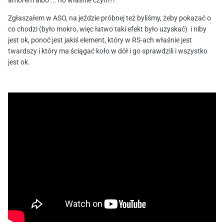
amorem albo ... no właśnie czym?!
Zgłaszałem w ASO, na jeździe próbnej też byliśmy, żeby pokazać o
co chodzi (było mokro, więc łatwo taki efekt było uzyskać) i niby
jest ok, ponoć jest jakiś element, który w RS-ach właśnie jest
twardszy i który ma ściągać koło w dół i go sprawdzili i wszystko
jest ok.