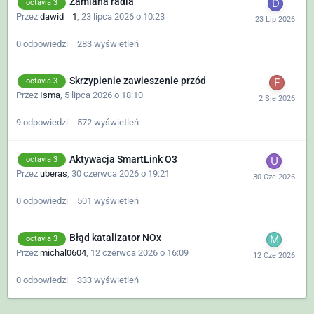
Zamiana radia
octavia 3
Przez
dawid__1
,
23 lipca 2026 o 10:23
0
odpowiedzi
283
wyświetleń
Skrzypienie zawieszenie przód
octavia 3
Przez
Isma
,
5 lipca 2026 o 18:10
9
odpowiedzi
572
wyświetleń
Aktywacja SmartLink O3
octavia 3
Przez
uberas
,
30 czerwca 2026 o 19:21
0
odpowiedzi
501
wyświetleń
Błąd katalizator NOx
octavia 3
Przez
michal0604
,
12 czerwca 2026 o 16:09
0
odpowiedzi
333
wyświetleń