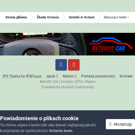
Strona główna
Škoda Octavia
Usterki w Octavii
Skaczące koło/ whee
IPS Theme
by
IPSFocus
Język
Motyw
Polityka prywatności
Kontakt
Retrofit Car
|
Croatia
|
GTA
|
Namo
Powered by Invision Community
Powiadomienie o plikach cookie
Akceptuję
Ta strona używa ciasteczek aby dawać najlepszą jakość
korzystania ze społeczności
Octavia.team
Forum
Nieprzeczytane
Zaloguj się
Zarejestruj się
Więcej