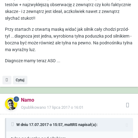
testów + najzwyklejszą obserwację z zewnątrz czy koło faktycznie
skacze - i z zewnątrz jest ideał, aczkolwiek nawet z zewnątrz
słychać stukot!!
Przy startach z otwartą maską widać jak silnik cały chodzi przód-
tył ...diagnoza jest jedna, wyrobiona tylna poduszka pod silnikiem -
boczna być może również ale tylna na pewno. Na podnośniku tylna
ma wyraźny luz.
Diagnoze mamy teraz ASO ...
Cytuj
Namo
Opublikowano
17 lipca 2017 o 16:01
W dniu 17.07.2017 o 15:57,
mattRS
napisał(a):