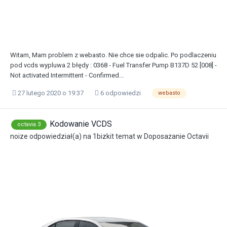
Witam, Mam problem z webasto. Nie chce sie odpalic. Po podlaczeniu
pod vcds wypluwa 2 błędy : 0368 - Fuel Transfer Pump B137D 52 [008] -
Not activated Intermittent - Confirmed...
27 lutego 2020 o 19:37
6 odpowiedzi
webasto
Kodowanie VCDS
octavia 3
noize
odpowiedział(a) na
1bizkit
temat w
Doposażanie Octavii