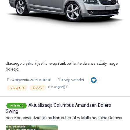
dlaczego ciężko ? jest tune-up i turboelita , te dwa warsztaty moge
polecic.
1
24 stycznia 2019 o 18:16
9 odpowiedzi
(i 2 więcej)
program
zrobic
Aktualizacja Columbus Amundsen Bolero
octavia 3
Swing
noize
odpowiedział(a) na
Namo
temat w
Multimedialna Octavia