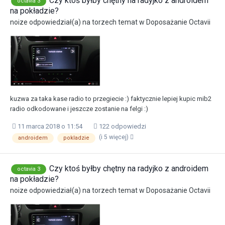
Czy ktoś byłby chętny na radyjko z androidem
octavia 3
na pokładzie?
noize
odpowiedział(a) na
torzech
temat w
Doposażanie Octavii
kuzwa za taka kase radio to przegiecie :) faktycznie lepiej kupic mib2
radio odkodowane i jeszcze zostanie na felgi :)
11 marca 2018 o 11:54
122 odpowiedzi
(i 5 więcej)
androidem
pokladzie
Czy ktoś byłby chętny na radyjko z androidem
octavia 3
na pokładzie?
noize
odpowiedział(a) na
torzech
temat w
Doposażanie Octavii