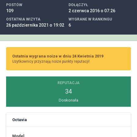
POSTÓW
DOŁĄCZYŁ
109
2 czerwca 2016 o 07:26
OSTATNIA WIZYTA
WYGRANE W RANKINGU
26 października 2021 o 19:02
6
Ostatnia wygrana noize w dniu 24 Kwietnia 2019
Użytkownicy przyznają noize punkty reputacji!
REPUTACJA
34
Doskonała
Octavia
Model