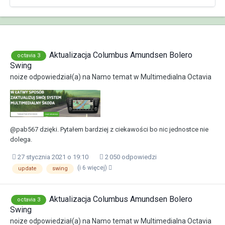
Aktualizacja Columbus Amundsen Bolero
octavia 3
Swing
noize
odpowiedział(a) na
Namo
temat w
Multimedialna Octavia
@pab567 dzięki. Pytałem bardziej z ciekawości bo nic jednostce nie
dolega.
27 stycznia 2021 o 19:10
2 050 odpowiedzi
(i 6 więcej)
update
swing
Aktualizacja Columbus Amundsen Bolero
octavia 3
Swing
noize
odpowiedział(a) na
Namo
temat w
Multimedialna Octavia