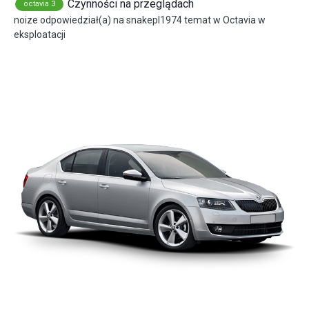
Czynności na przeglądach
octavia 3
noize
odpowiedział(a) na
snakepl1974
temat w
Octavia w
eksploatacji