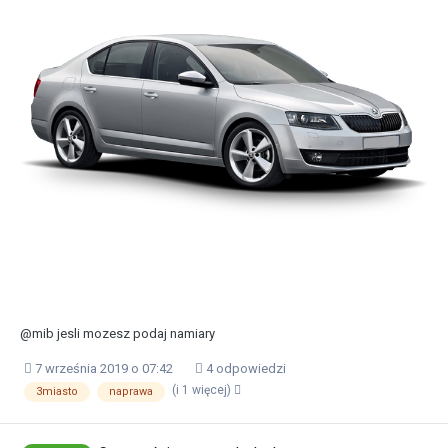
@mib jesli mozesz podaj namiary
7 września 2019 o 07:42
4 odpowiedzi
(i 1 więcej)
3miasto
naprawa