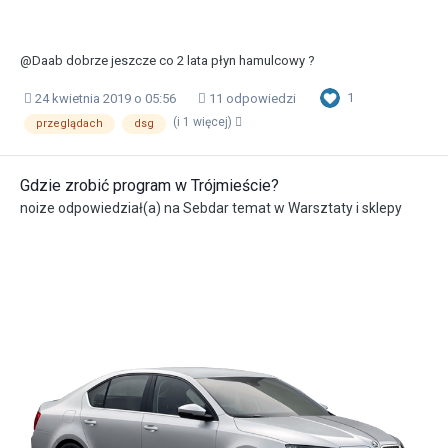
@Daab dobrze jeszcze co 2 lata płyn hamulcowy ?
1
24 kwietnia 2019 o 05:56
11 odpowiedzi
(i 1 więcej)
przeglądach
dsg
Gdzie zrobić program w Trójmieście?
noize
odpowiedział(a) na
Sebdar
temat w
Warsztaty i sklepy