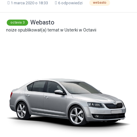
1 marca 2020 o 18:33
6 odpowiedzi
webasto
Webasto
octavia 3
noize
opublikował(a) temat w
Usterki w Octavii