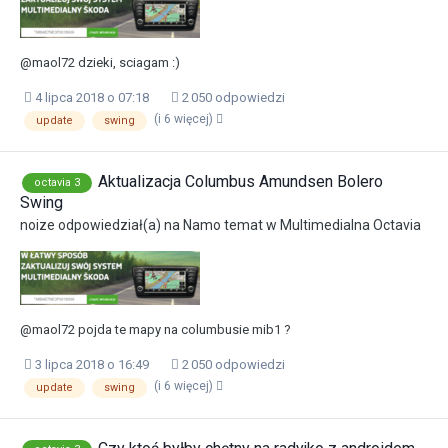
@maol72 dzieki, sciagam :)
4 lipca 2018 o 07:18
2 050 odpowiedzi
(i 6 więcej)
update
swing
Aktualizacja Columbus Amundsen Bolero
octavia 3
Swing
noize
odpowiedział(a) na
Namo
temat w
Multimedialna Octavia
@maol72 pojda te mapy na columbusie mib1 ?
3 lipca 2018 o 16:49
2 050 odpowiedzi
(i 6 więcej)
update
swing