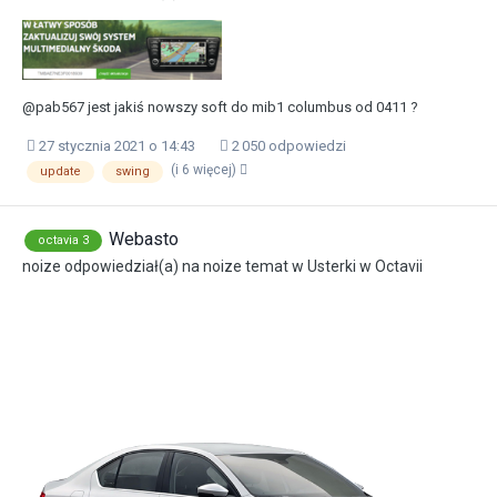
@pab567 jest jakiś nowszy soft do mib1 columbus od 0411 ?
27 stycznia 2021 o 14:43
2 050 odpowiedzi
(i 6 więcej)
update
swing
Webasto
octavia 3
noize
odpowiedział(a) na
noize
temat w
Usterki w Octavii