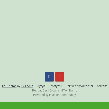
IPS Theme
by
IPSFocus
Język
Motyw
Polityka prywatności
Kontakt
Retrofit Car
|
Croatia
|
GTA
|
Namo
Powered by Invision Community