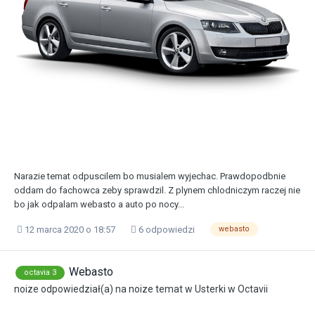
Narazie temat odpuscilem bo musialem wyjechac. Prawdopodbnie
oddam do fachowca zeby sprawdzil. Z plynem chlodniczym raczej nie
bo jak odpalam webasto a auto po nocy...
12 marca 2020 o 18:57
6 odpowiedzi
webasto
Webasto
octavia 3
noize
odpowiedział(a) na
noize
temat w
Usterki w Octavii