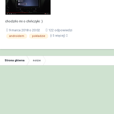
chodziło mi o chińczyki :)
9 marca 2018 o 20:02
122 odpowiedzi
(i 5 więcej)
androidem
pokladzie
Strona główna
noize