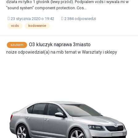
działa mi tylko 1 głośnik (lewy przód). Podpialem vcds i wywala mi w
"sound system" component protection. Cos...
23 stycznia 2020 o 19:42
2 384 odpowiedzi
vcds
kodowanie
O3 kluczyk naprawa 3miasto
szukam
noize
odpowiedział(a) na
mib
temat w
Warsztaty i sklepy