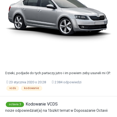
Dzieki, podjade do tych partaczy jutro i im powiem zeby usuneli mi CP.
23 stycznia 2020 o 20:28
2 384 odpowiedzi
vcds
kodowanie
Kodowanie VCDS
octavia 3
noize
odpowiedział(a) na
1bizkit
temat w
Doposażanie Octavii