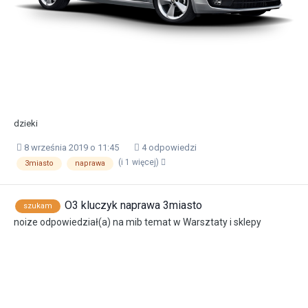
dzieki
8 września 2019 o 11:45
4 odpowiedzi
(i 1 więcej)
3miasto
naprawa
O3 kluczyk naprawa 3miasto
szukam
noize
odpowiedział(a) na
mib
temat w
Warsztaty i sklepy