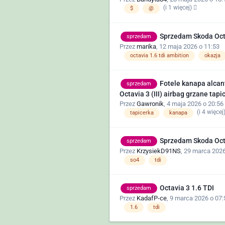
(i 1 więcej)
$
@
Sprzedam Skoda Octa
sprzedam
Przez
marika
,
12 maja 2026 o 11:53
octavia 1.6 tdi ambition
okazja
Fotele kanapa alcant
sprzedam
Octavia 3 (III) airbag grzane tapi
Przez
Gawronik
,
4 maja 2026 o 20:56
(i 4 więcej
tapicerka
kanapa
Sprzedam Skoda Octav
sprzedam
Przez
KrzysiekD91NS
,
29 marca 2026
so4
tdi
Octavia 3 1.6 TDI
sprzedam
Przez
KadafP-ce
,
9 marca 2026 o 07:
1.6
tdi