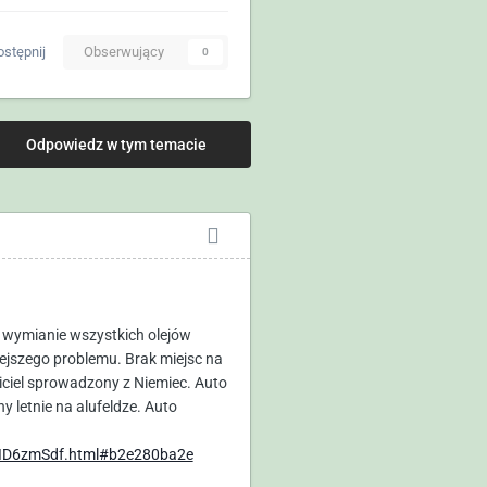
stępnij
Obserwujący
0
Odpowiedz w tym temacie
 wymianie wszystkich olejów
niejszego problemu. Brak miejsc na
iciel sprowadzony z Niemiec. Auto
 letnie na alufeldze. Auto
ry-ID6zmSdf.html#b2e280ba2e