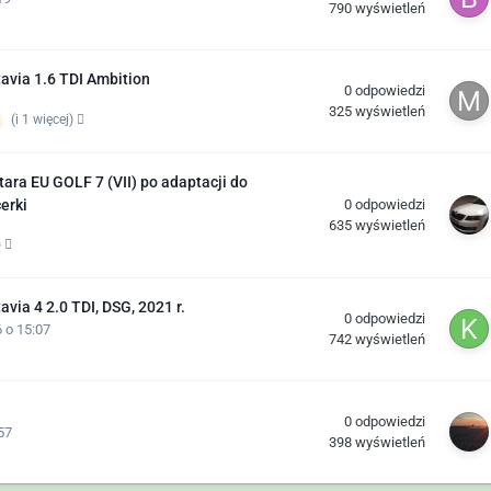
790
wyświetleń
via 1.6 TDI Ambition
0
odpowiedzi
325
wyświetleń
(i 1 więcej)
ara EU GOLF 7 (VII) po adaptacji do
0
odpowiedzi
cerki
635
wyświetleń
)
ia 4 2.0 TDI, DSG, 2021 r.
0
odpowiedzi
 o 15:07
742
wyświetleń
0
odpowiedzi
57
398
wyświetleń