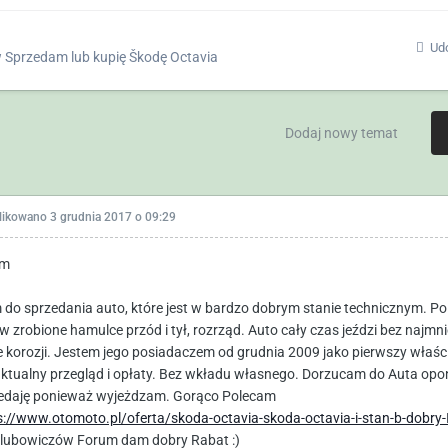
Udo
w
Sprzedam lub kupię Škodę Octavia
Dodaj nowy temat
likowano
3 grudnia 2017 o 09:29
am
do sprzedania auto, które jest w bardzo dobrym stanie technicznym. Po
rów zrobione hamulce przód i tył, rozrząd. Auto cały czas jeździ bez najm
e korozji. Jestem jego posiadaczem od grudnia 2009 jako pierwszy właśc
ktualny przegląd i opłaty. Bez wkładu własnego. Dorzucam do Auta opony
edaję ponieważ wyjeżdzam. Gorąco Polecam
s://www.otomoto.pl/oferta/skoda-octavia-skoda-octavia-i-stan-b-dob
klubowiczów Forum dam dobry Rabat :)