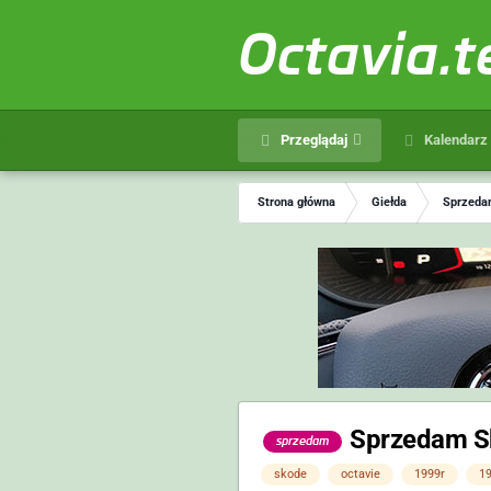
Octavia.
Przeglądaj
Kalendarz
Strona główna
Giełda
Sprzedam
Sprzedam Sk
sprzedam
skode
octavie
1999r
19