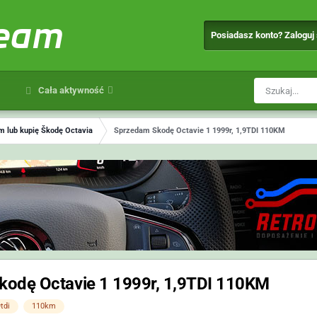
team
Posiadasz konto? Zaloguj
Cała aktywność
 lub kupię Škodę Octavia
Sprzedam Skodę Octavie 1 1999r, 1,9TDI 110KM
odę Octavie 1 1999r, 1,9TDI 110KM
tdi
110km