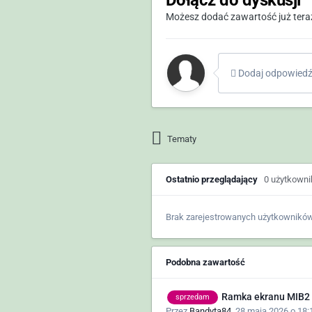
Możesz dodać zawartość już teraz 
Dodaj odpowiedź 
Tematy
Ostatnio przeglądający
0 użytkown
Brak zarejestrowanych użytkowników
Podobna zawartość
Ramka ekranu MIB2
sprzedam
Przez
Bandyta84
,
28 maja 2026 o 18: