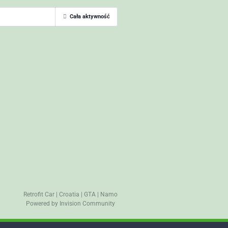
Cała aktywność
Retrofit Car
|
Croatia
|
GTA
|
Namo
Powered by Invision Community