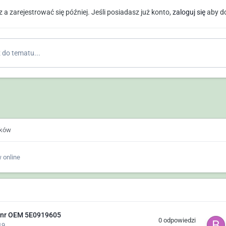
a zarejestrować się później. Jeśli posiadasz już konto,
zaloguj się
aby d
do tematu...
ików
 online
 nr OEM 5E0919605
0
odpowiedzi
19