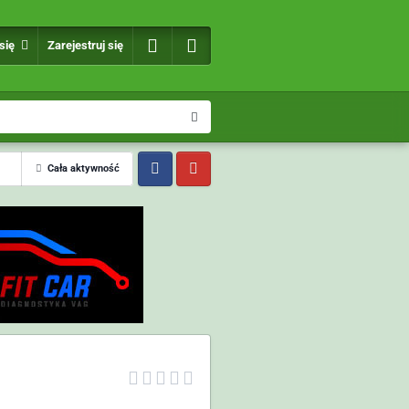
 się
Zarejestruj się
Cała aktywność