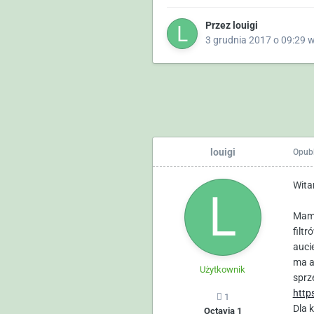
Przez
louigi
3 grudnia 2017 o 09:29
louigi
Opub
Wit
Mam 
filt
auci
ma a
Użytkownik
sprz
http
1
Dla 
Octavia 1