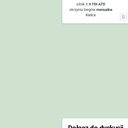
silnik
1.9 TDI ATD
skrzynia biegów
manualna
Kielce
Dołącz do dyskusji