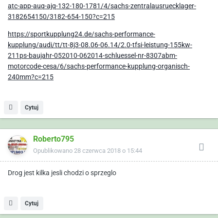
atc-app-auq-ajq-132-180-1781/4/sachs-zentralausruecklager-
3182654150/3182-654-150?c=215
https://sportkupplung24.de/sachs-performance-
kupplung/audi/tt/tt-8j3-08.06-06.14/2.0-tfsi-leistung-155kw-
211ps-baujahr-052010-062014-schluessel-nr-8307abm-
motorcode-cesa/6/sachs-performance-kupplung-organisch-
240mm?c=215
Cytuj
Roberto795
Opublikowano
28 czerwca 2018 o 15:44
Drog jest kilka jesli chodzi o sprzeglo
Cytuj