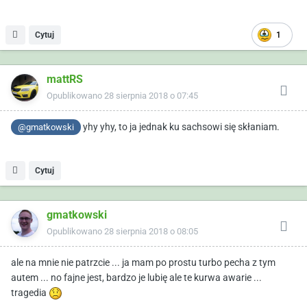
Cytuj
1
mattRS
Opublikowano
28 sierpnia 2018 o 07:45
yhy yhy, to ja jednak ku sachsowi się skłaniam.
@gmatkowski
Cytuj
gmatkowski
Opublikowano
28 sierpnia 2018 o 08:05
ale na mnie nie patrzcie ... ja mam po prostu turbo pecha z tym
autem ... no fajne jest, bardzo je lubię ale te kurwa awarie ...
tragedia