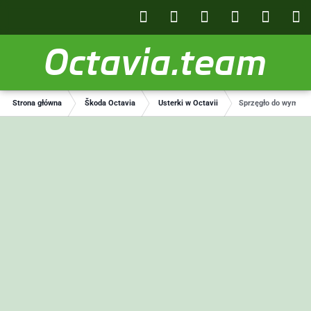
Octavia.team
Strona główna
Škoda Octavia
Usterki w Octavii
Sprzęgło do wymiany