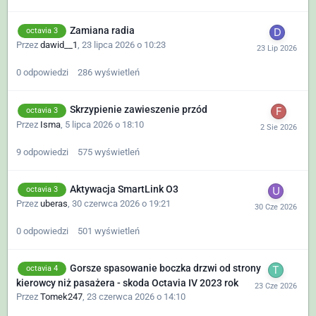
Zamiana radia
octavia 3
Przez
dawid__1
,
23 lipca 2026 o 10:23
0
odpowiedzi
286
wyświetleń
Skrzypienie zawieszenie przód
octavia 3
Przez
Isma
,
5 lipca 2026 o 18:10
9
odpowiedzi
575
wyświetleń
Aktywacja SmartLink O3
octavia 3
Przez
uberas
,
30 czerwca 2026 o 19:21
0
odpowiedzi
501
wyświetleń
Gorsze spasowanie boczka drzwi od strony
octavia 4
kierowcy niż pasażera - skoda Octavia IV 2023 rok
Przez
Tomek247
,
23 czerwca 2026 o 14:10