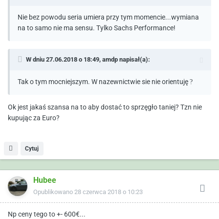
Nie bez powodu seria umiera przy tym momencie...wymiana
na to samo nie ma sensu. Tylko Sachs Performance!
W dniu 27.06.2018 o 18:49,
amdp
napisał(a):
Tak o tym mocniejszym. W nazewnictwie sie nie orientuję
?
Ok jest jakaś szansa na to aby dostać to sprzęgło taniej? Tzn nie
kupując za Euro?
Cytuj
Hubee
Opublikowano
28 czerwca 2018 o 10:23
Np ceny tego to +- 600€...