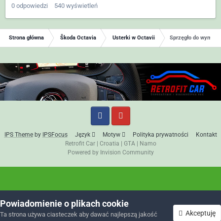
0
odpowiedzi
540
wyświetleń
Strona główna
Škoda Octavia
Usterki w Octavii
Sprzęgło do wymiany
IPS Theme
by
IPSFocus
Język
Motyw
Polityka prywatności
Kontakt
Retrofit Car
|
Croatia
|
GTA
|
Namo
Powered by Invision Community
Powiadomienie o plikach cookie
Akceptuję
Ta strona używa ciasteczek aby dawać najlepszą jakość