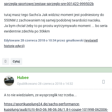
sprzegla-sportowe/zestaw-sprzeglo-sre-001422-999502b
tutaj masz tego Sachs'a Jak widzisz moment jest podniesiony do
550NM z zachowaniem tej samej/podobnej twardości nacisku.
Ja bym chciał żeby to po prostu wytrzymywało moment ... bo seria
ewidentnie zdechła po 30kkm
Edytowane
28 czerwca 2018 o 10:34
przez gmatkowski
(wyświetl
historię edycji)
Cytuj
Hubee
Opublikowano
28 czerwca 2018 o 14:32
A to nie wiedzialem, ze wysprzeglik tez trzeba...
https://sportkupplung24.de/sachs-performance-
kupplung/audi/tt/tt-8n3-06.98-06.06/1.8-t-coupe-101998-062006-