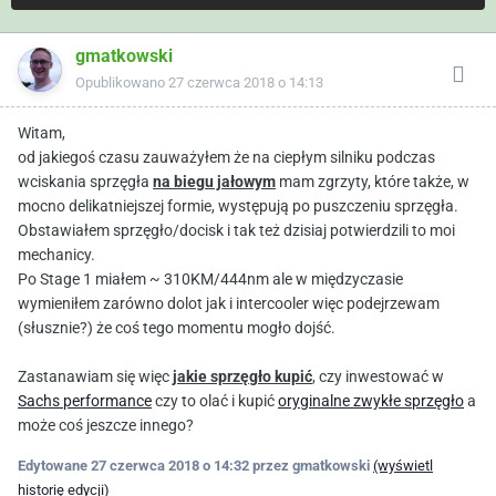
gmatkowski
Opublikowano
27 czerwca 2018 o 14:13
Witam,
od jakiegoś czasu zauważyłem że na ciepłym silniku podczas
wciskania sprzęgła
na biegu jałowym
mam zgrzyty, które także, w
mocno delikatniejszej formie, występują po puszczeniu sprzęgła.
Obstawiałem sprzęgło/docisk i tak też dzisiaj potwierdzili to moi
mechanicy.
Po Stage 1 miałem ~ 310KM/444nm ale w międzyczasie
wymieniłem zarówno dolot jak i intercooler więc podejrzewam
(słusznie?) że coś tego momentu mogło dojść.
Zastanawiam się więc
jakie sprzęgło kupić
, czy inwestować w
Sachs performance
czy to olać i kupić
oryginalne zwykłe sprzęgło
a
może coś jeszcze innego?
Edytowane
27 czerwca 2018 o 14:32
przez gmatkowski
(wyświetl
historię edycji)