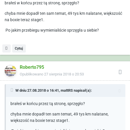
brałeś w końcu przez tą stronę, sprzęgło?
chyba mnie dopadł ten sam temat, 49 tys km nalatane, większość
na boxie teraz stage1.
Po jakim przebiegu wymienialiście sprzęgła u siebie?
Cytuj
Roberto795
Opublikowano
27 sierpnia 2018 o 20:53
W dniu 27.08.2018 o 16:41,
mattRS
napisał(a):
brałeś w końcu przez tą stronę, sprzęgło?
chyba mnie dopadł ten sam temat, 49 tys km nalatane,
większość na boxie teraz stage1.