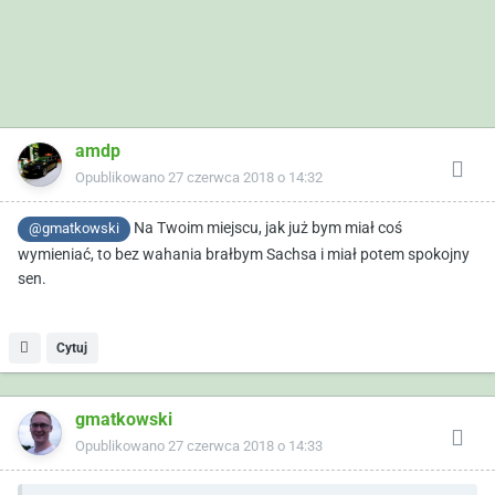
amdp
Opublikowano
27 czerwca 2018 o 14:32
Na Twoim miejscu, jak już bym miał coś
@gmatkowski
wymieniać, to bez wahania brałbym Sachsa i miał potem spokojny
sen.
Cytuj
gmatkowski
Opublikowano
27 czerwca 2018 o 14:33