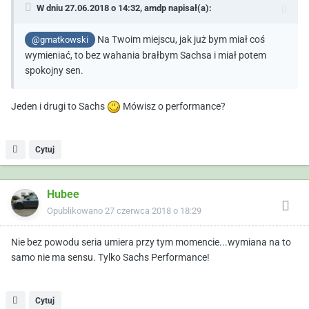
W dniu 27.06.2018 o 14:32,
amdp
napisał(a):
Na Twoim miejscu, jak już bym miał coś
@gmatkowski
wymieniać, to bez wahania brałbym Sachsa i miał potem
spokojny sen.
Jeden i drugi to Sachs
Mówisz o performance?
Cytuj
Hubee
Opublikowano
27 czerwca 2018 o 18:29
Nie bez powodu seria umiera przy tym momencie...wymiana na to
samo nie ma sensu. Tylko Sachs Performance!
Cytuj