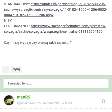
STANDARDOWY:
https://aparts.pl/partscatalogue/3182-600-206-
sachs-wysprzeglik-centralny-sprzeglo,11-3182~1600~1206-0032-
00047--3182~1600~1206.aspx
NIBY
PERFORMANCE:
https://www.sachsperformance.com/pl/zestaw-
sprzegla/sachs-sprzegla/wysprzeglik-centralny-613182654150
Czy mi się wydaje czy one są takie same ... ?
Cytuj
1 miesiąc temu...
mattRS
Opublikowano
27 sierpnia 2018 o 16:41