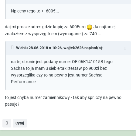
Np ceny tego to +- 600€...
daj mi prosze adres gdzie kupię za 600Euro
Ja najtaniej
znalazłem z wysprzęglikiem (wymagane!) za 740 ...
W dniu 28.06.2018 o 10:26,
wojtek2626
napisał(a):
na tej stronie jest podany numer OE 06K141015B tego
Sachsa to ja mam u siebie taki zestaw po 900zł bez
wysprzeglika czy to na pewno jest numer Sachsa
Performance
to jest chyba numer zamiennikowy - tak aby spr. czy na pewno
pasuje?
Cytuj