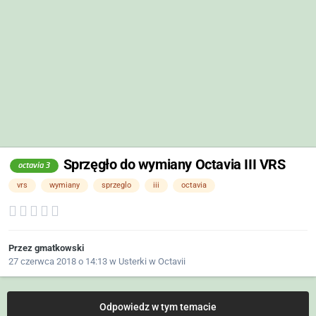
Sprzęgło do wymiany Octavia III VRS
octavia 3
vrs
wymiany
sprzeglo
iii
octavia
Przez
gmatkowski
27 czerwca 2018 o 14:13
w
Usterki w Octavii
Odpowiedz w tym temacie