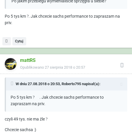
Po jakim przebiegu wymienialiście sprzęgła u siebie?
Po 5 tys km
?
. Jak chcecie sachs performance to zapraszam na
priv.
Cytuj
mattRS
Opublikowano
27 sierpnia 2018 o 20:57
W dniu 27.08.2018 o 20:53,
Roberto795
napisał(a):
Po 5 tys km
?
. Jak chcecie sachs performance to
zapraszam na priv.
czyli 49 tys. nie ma źle
?
Chcecie sachsa
:)