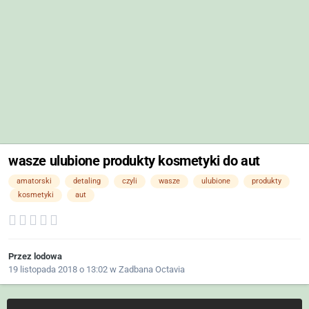
wasze ulubione produkty kosmetyki do aut
amatorski
detaling
czyli
wasze
ulubione
produkty
kosmetyki
aut
Przez
lodowa
19 listopada 2018 o 13:02
w
Zadbana Octavia