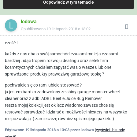
Odpowiedz w tym temacie
lodowa
Opublikowano
19 listopada 2018 o 13:02
cześć !
każdy z nas dba o swój samochód czasami mniej a czasami
bardziej . idąc tropem rozwoju dealingu oraz setek firm
kosmetycznych chciałem zapytać was o wasze ulubione
sprawdzone produkty prawdziwą garażową topkę
?
pochwalcie się co tam lubicie stosować
?
ja jestem bardzo zadowolony ze shiny garage monster wheel
cleaner oraz z adbl
ADBL Beetle Juice Bug Remover
reszta mojej kolekcji jest ok lecz wiadomo zawsze chce się
testować sprawdzać i działać a możliwości niestety na wszystko
nie pozwalają ( zamieszczę również spis mojego pakietu )
Edytowane
19 listopada 2018 o 13:03
przez lodowa
(wyświetl historię
edycji)