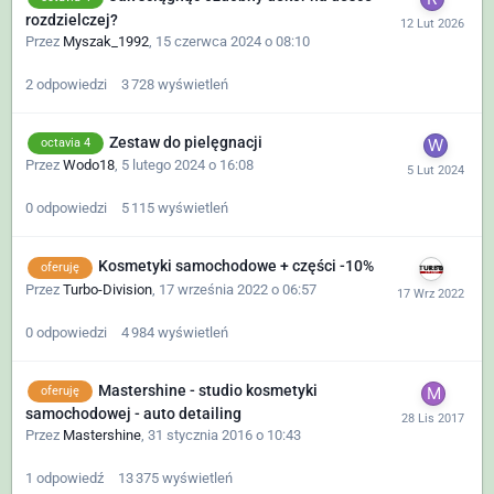
rozdzielczej?
Przez
Myszak_1992
,
15 czerwca 2024 o 08:10
2
odpowiedzi
3 728
wyświetleń
Zestaw do pielęgnacji
octavia 4
Przez
Wodo18
,
5 lutego 2024 o 16:08
0
odpowiedzi
5 115
wyświetleń
Kosmetyki samochodowe + części -10%
oferuję
Przez
Turbo-Division
,
17 września 2022 o 06:57
0
odpowiedzi
4 984
wyświetleń
Mastershine - studio kosmetyki
oferuję
samochodowej - auto detailing
Przez
Mastershine
,
31 stycznia 2016 o 10:43
1
odpowiedź
13 375
wyświetleń