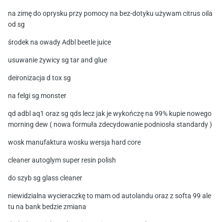
na zimę do oprysku przy pomocy na bez-dotyku używam citrus oila
od sg
środek na owady Adbl beetle juice
usuwanie żywicy sg tar and glue
deironizacja d tox sg
na felgi sg monster
qd adbl aq1 oraz sg qds lecz jak je wykończę na 99% kupie nowego
morning dew ( nowa formuła zdecydowanie podniosła standardy )
wosk manufaktura wosku wersja hard core
cleaner autoglym super resin polish
do szyb sg glass cleaner
niewidzialna wycieraczkę to mam od autolandu oraz z softa 99 ale
tu na bank bedzie zmiana