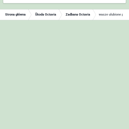
Strona główna
Škoda Octavia
Zadbana Octavia
wasze ulubione prod