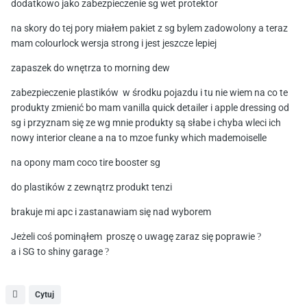
dodatkowo jako zabezpieczenie sg wet protektor
na skory do tej pory miałem pakiet z sg bylem zadowolony a teraz
mam colourlock wersja strong i jest jeszcze lepiej
zapaszek do wnętrza to morning dew
zabezpieczenie plastików w środku pojazdu i tu nie wiem na co te
produkty zmienić bo mam vanilla quick detailer i apple dressing od
sg i przyznam się ze wg mnie produkty są słabe i chyba wleci ich
nowy interior cleane a na to mzoe funky which mademoiselle
na opony mam coco tire booster sg
do plastików z zewnątrz produkt tenzi
brakuje mi apc i zastanawiam się nad wyborem
Jeżeli coś pominąłem proszę o uwagę zaraz się poprawie
?
a i SG to shiny garage
?
Cytuj