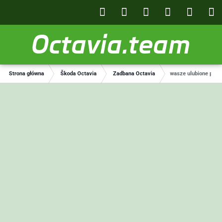
Octavia.team
Strona główna
Škoda Octavia
Zadbana Octavia
wasze ulubione prod