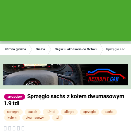
Strona główna
Giełda
Części i akcesoria do Octavii
Sprzęgło sachs 
Sprzęgło sachs z kołem dwumasowym
sprzedam
1.9 tdi
sprzęgło
sasch
1.9 tdi
allegro
sprzeglo
sachs
kolem
dwumasowym
tdi