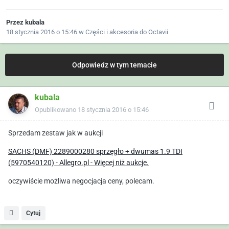
Przez
kubala
18 stycznia 2016 o 15:46
w
Części i akcesoria do Octavii
Odpowiedz w tym temacie
kubala
Opublikowano
18 stycznia 2016 o 15:46
Sprzedam zestaw jak w aukcji
SACHS (DMF) 2289000280 sprzęgło + dwumas 1.9 TDI
(5970540120) - Allegro.pl - Więcej niż aukcje.
oczywiście możliwa negocjacja ceny, polecam.
Cytuj