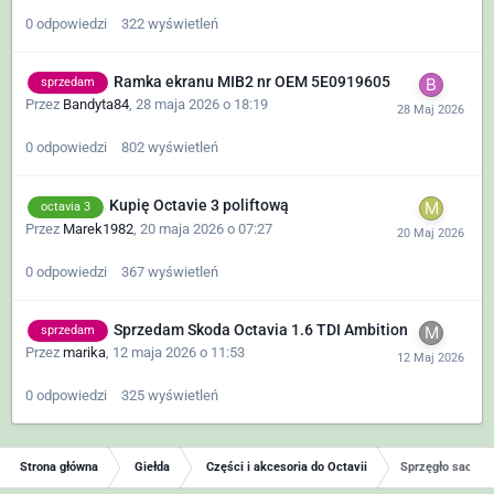
0
odpowiedzi
322
wyświetleń
Ramka ekranu MIB2 nr OEM 5E0919605
sprzedam
Przez
Bandyta84
,
28 maja 2026 o 18:19
0
odpowiedzi
802
wyświetleń
Kupię Octavie 3 poliftową
octavia 3
Przez
Marek1982
,
20 maja 2026 o 07:27
0
odpowiedzi
367
wyświetleń
Sprzedam Skoda Octavia 1.6 TDI Ambition
sprzedam
Przez
marika
,
12 maja 2026 o 11:53
0
odpowiedzi
325
wyświetleń
Strona główna
Giełda
Części i akcesoria do Octavii
Sprzęgło sachs 