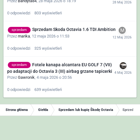
Przez
Bandyta84
,
28 maja 2026 o 18:19
0
odpowiedzi
803
wyświetleń
Sprzedam Skoda Octavia 1.6 TDI Ambition
sprzedam
Przez
marika
,
12 maja 2026 o 11:53
0
odpowiedzi
325
wyświetleń
Fotele kanapa alcantara EU GOLF 7 (VII)
sprzedam
po adaptacji do Octavia 3 (III) airbag grzane tapicerki
Przez
Gawronik
,
4 maja 2026 o 20:56
0
odpowiedzi
639
wyświetleń
Strona główna
Giełda
Sprzedam lub kupię Škodę Octavia
Sprzedam o