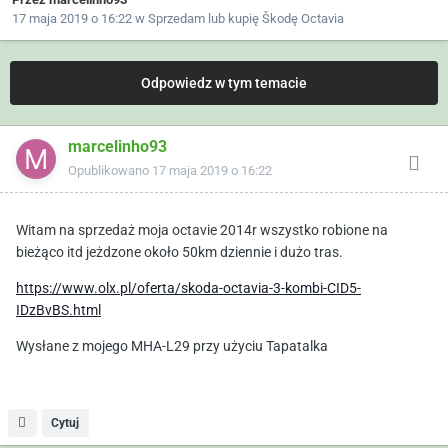
17 maja 2019 o 16:22
w
Sprzedam lub kupię Škodę Octavia
Odpowiedz w tym temacie
marcelinho93
Opublikowano
17 maja 2019 o 16:22
Witam na sprzedaż moja octavie 2014r wszystko robione na
bieżąco itd jeżdzone około 50km dziennie i dużo tras.
https://www.olx.pl/oferta/skoda-octavia-3-kombi-CID5-
IDzBvBS.html
Wysłane z mojego MHA-L29 przy użyciu Tapatalka
Cytuj