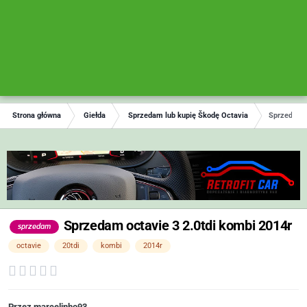
Strona główna
Giełda
Sprzedam lub kupię Škodę Octavia
Sprzedam o
Sprzedam octavie 3 2.0tdi kombi 2014r
sprzedam
octavie
20tdi
kombi
2014r
Przez
marcelinho93