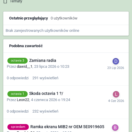
Tematy
Ostatnio przeglądający
0 użytkowników
Brak zarejestrowanych użytkowników online
Podobna zawartość
Zamiana radia
octavia 3
Przez
dawid__1
,
23 lipca 2026 o 10:23
0
odpowiedzi
291
wyświetleń
Skoda octavia 1 ?/
octavia 1
Przez
Leon22
,
4 czerwca 2026 o 19:24
0
odpowiedzi
232
wyświetleń
Ramka ekranu MIB2 nr OEM 5E0919605
sprzedam