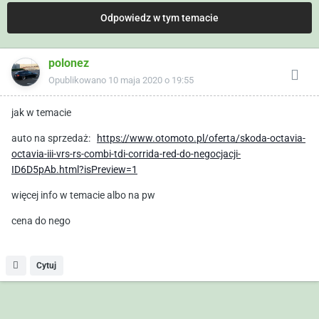
Odpowiedz w tym temacie
polonez
Opublikowano
10 maja 2020 o 19:55
jak w temacie
auto na sprzedaż:
https://www.otomoto.pl/oferta/skoda-octavia-
octavia-iii-vrs-rs-combi-tdi-corrida-red-do-negocjacji-
ID6D5pAb.html?isPreview=1
więcej info w temacie albo na pw
cena do nego
Cytuj