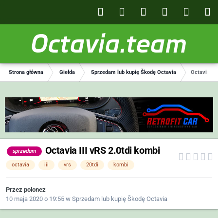
Octavia.team
Strona główna
Giełda
Sprzedam lub kupię Škodę Octavia
Octavia III
Octavia III vRS 2.0tdi kombi
sprzedam
octavia
iii
vrs
20tdi
kombi
Przez
polonez
10 maja 2020 o 19:55
w
Sprzedam lub kupię Škodę Octavia