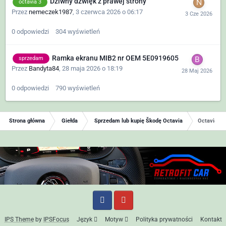
Dziwny dźwięk z prawej strony
octavia 3
Przez
nemeczek1987
,
3 czerwca 2026 o 06:17
0
odpowiedzi
304
wyświetleń
Ramka ekranu MIB2 nr OEM 5E0919605
sprzedam
Przez
Bandyta84
,
28 maja 2026 o 18:19
0
odpowiedzi
790
wyświetleń
Strona główna
Giełda
Sprzedam lub kupię Škodę Octavia
Octavia III
IPS Theme
by
IPSFocus
Język
Motyw
Polityka prywatności
Kontakt