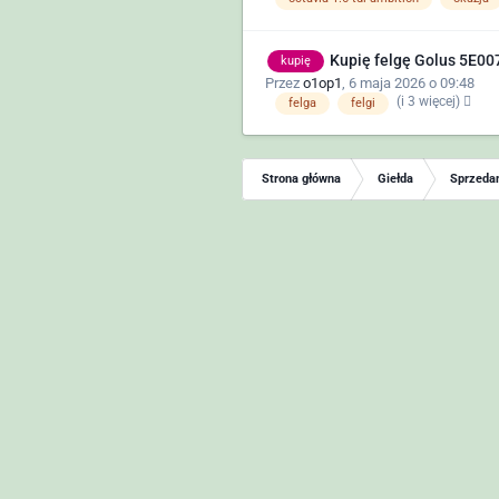
Kupię felgę Golus 5E0
kupię
Przez
o1op1
,
6 maja 2026 o 09:48
(i 3 więcej)
felga
felgi
Strona główna
Giełda
Sprzedam