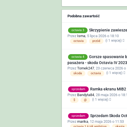
Podobna zawartość
Skrzypienie zawiesz
octavia 3
Przez
Isma
,
5 lipca 2026 o 18:10
(i 1 więcej)
octavia
przód
Gorsze spasowanie bo
octavia 4
pasażera - skoda Octavia IV 2023
Przez
Tomek247
,
23 czerwca 2026 o 
(i 1 więcej)
skoda
octavia
Ramka ekranu MIB2
sprzedam
Przez
Bandyta84
,
28 maja 2026 o 18:
(i 1 więcej)
$
@
Sprzedam Skoda Octa
sprzedam
Przez
marika
,
12 maja 2026 o 11:53
octavia 1.6 tdi ambition
okazja