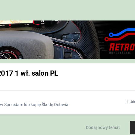
017 1 wł. salon PL
Udo
w
Sprzedam lub kupię Škodę Octavia
Dodaj nowy temat