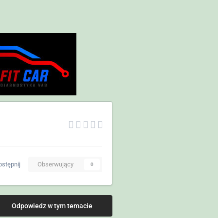
stępnij
Obserwujący
0
Odpowiedz w tym temacie