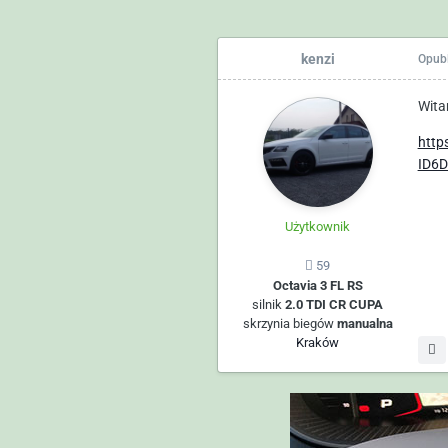
kenzi
Opub
Wita
http
ID6D
Użytkownik
59
Octavia 3 FL RS
silnik
2.0 TDI CR CUPA
skrzynia biegów
manualna
Kraków