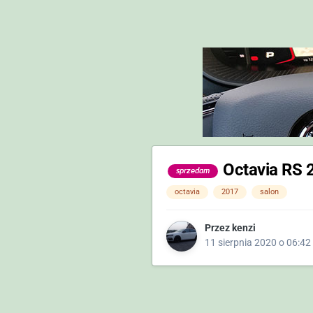
Octavia RS 2
sprzedam
octavia
2017
salon
Przez
kenzi
11 sierpnia 2020 o 06:42