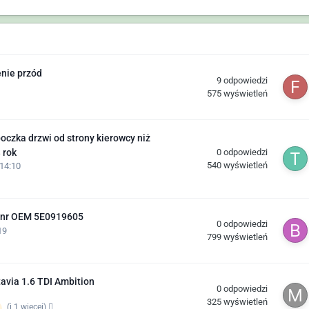
enie przód
9
odpowiedzi
575
wyświetleń
czka drzwi od strony kierowcy niż
0
odpowiedzi
 rok
540
wyświetleń
14:10
 nr OEM 5E0919605
0
odpowiedzi
19
799
wyświetleń
via 1.6 TDI Ambition
0
odpowiedzi
325
wyświetleń
(i 1 więcej)