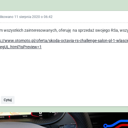
likowano
11 sierpnia 2020 o 06:42
m wszystkich zainteresowanych, oferuję na sprzedaż swojego RSa, wszy
s://www.otomoto.pl/oferta/skoda-octavia-rs-challenge-salon-pl-1-wlasc
egUL.html?isPreview=1
Cytuj