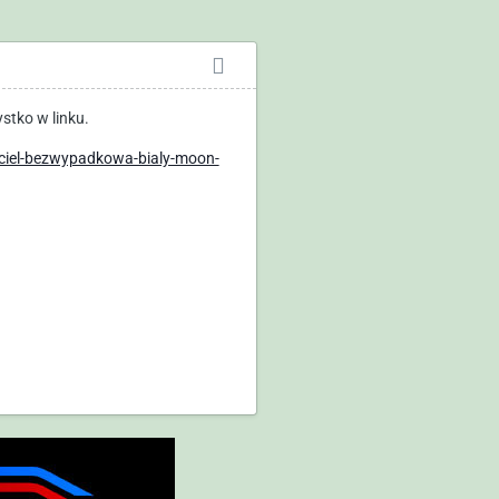
stko w linku.
iciel-bezwypadkowa-bialy-moon-