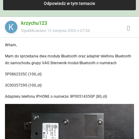
Odpowiedz w tym temacie
krzychu123
Opublikowano
12 sierpnia 2020 o 07:34
Witam,
Mam do sprzedania dwa moduły Bluetooth oraz adapter telefonu Bluetooth
do samochodu grupy VAG Sterownik moduł Bluetooth o numerach
5P0862335C (100,-zł)
3C0035729G (100,-zł)
Adapteru telefonu IPHONE o numerze: 8P0051435GP (80,-zł)