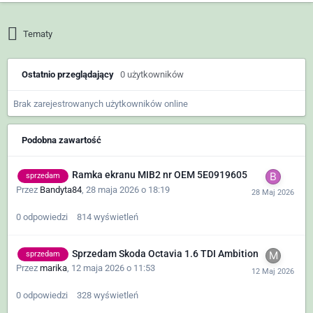
Tematy
Ostatnio przeglądający
0 użytkowników
Brak zarejestrowanych użytkowników online
Podobna zawartość
Ramka ekranu MIB2 nr OEM 5E0919605
sprzedam
Przez
Bandyta84
,
28 maja 2026 o 18:19
0
odpowiedzi
814
wyświetleń
Sprzedam Skoda Octavia 1.6 TDI Ambition
sprzedam
Przez
marika
,
12 maja 2026 o 11:53
0
odpowiedzi
328
wyświetleń