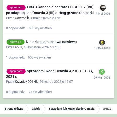
Fotele kanapa alcantara EU GOLF 7 (VII)
sprzedam
po adaptacji do Octavia 3 (III) airbag grzane tapicerki
Przez
Gawronik
,
4 maja 2026 o 20:56
0
odpowiedzi
650
wyświetleń
Nie działa dmuchawa nawiewu
octavia 3
Przez
abuk
,
10 kwietnia 2026 o 17:35
1
odpowiedź
605
wyświetleń
Sprzedam Skoda Octavia 4 2.0 TDI, DSG,
sprzedam
2021 r.
Przez
KrzysiekD91NS
,
29 marca 2026 o 15:07
0
odpowiedzi
747
wyświetleń
Strona główna
Giełda
Sprzedam lub kupię Škodę Octavia
SPRZEDAM S