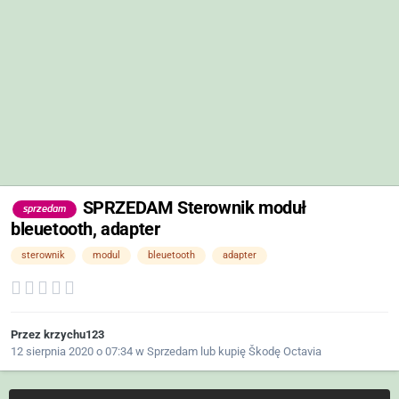
SPRZEDAM Sterownik moduł
sprzedam
bleuetooth, adapter
sterownik
modul
bleuetooth
adapter
Przez
krzychu123
12 sierpnia 2020 o 07:34
w
Sprzedam lub kupię Škodę Octavia