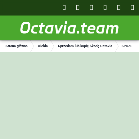
Octavia.team
Strona główna
Giełda
Sprzedam lub kupię Škodę Octavia
SPRZEDAM S