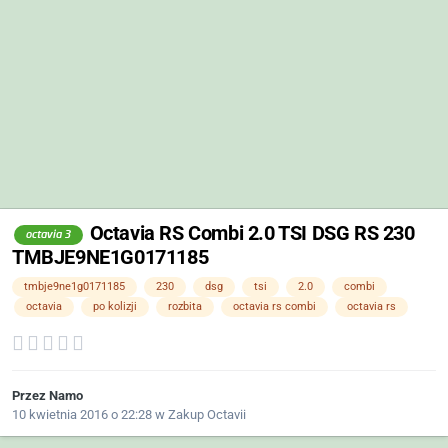
Octavia RS Combi 2.0 TSI DSG RS 230
octavia 3
TMBJE9NE1G0171185
tmbje9ne1g0171185
230
dsg
tsi
2.0
combi
octavia
po kolizji
rozbita
octavia rs combi
octavia rs
Przez
Namo
10 kwietnia 2016 o 22:28
w
Zakup Octavii