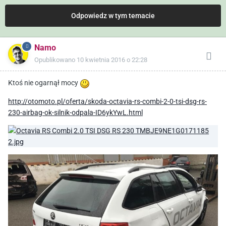
Odpowiedz w tym temacie
Namo
Opublikowano
10 kwietnia 2016 o 22:28
Ktoś nie ogarnął mocy
http://otomoto.pl/oferta/skoda-octavia-rs-combi-2-0-tsi-dsg-rs-
230-airbag-ok-silnik-odpala-ID6ykYwL.html