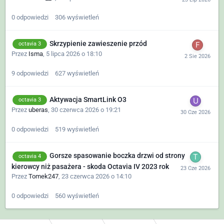
0
odpowiedzi
306
wyświetleń
Skrzypienie zawieszenie przód
octavia 3
Przez
Isma
,
5 lipca 2026 o 18:10
9
odpowiedzi
627
wyświetleń
Aktywacja SmartLink O3
octavia 3
Przez
uberas
,
30 czerwca 2026 o 19:21
0
odpowiedzi
519
wyświetleń
Gorsze spasowanie boczka drzwi od strony
octavia 4
kierowcy niż pasażera - skoda Octavia IV 2023 rok
Przez
Tomek247
,
23 czerwca 2026 o 14:10
0
odpowiedzi
560
wyświetleń