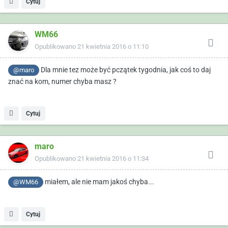
Cytuj
WM66
Opublikowano
21 kwietnia 2016 o 11:10
Dla mnie tez może być pczątek tygodnia, jak coś to daj
@maro
znać na kom, numer chyba masz ?
Cytuj
maro
Opublikowano
21 kwietnia 2016 o 11:34
miałem, ale nie mam jakoś chyba...
@WM66
Cytuj