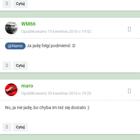
Cytuj
WM66
Opublikowano
19 kwietnia 2016 o 19:52
Ja jadę felgi podmienić :D
@Namo
Cytuj
maro
Opublikowano
20 kwietnia 2016 o 19:23
No, ja nie jadę, bo chyba im też się dostało :)
Cytuj