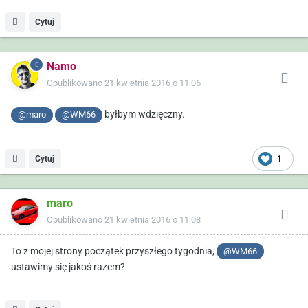
Cytuj
Namo
Opublikowano
21 kwietnia 2016 o 11:06
byłbym wdzięczny.
@maro
@WM66
Cytuj
1
maro
Opublikowano
21 kwietnia 2016 o 11:08
To z mojej strony początek przyszłego tygodnia,
@WM66
ustawimy się jakoś razem?