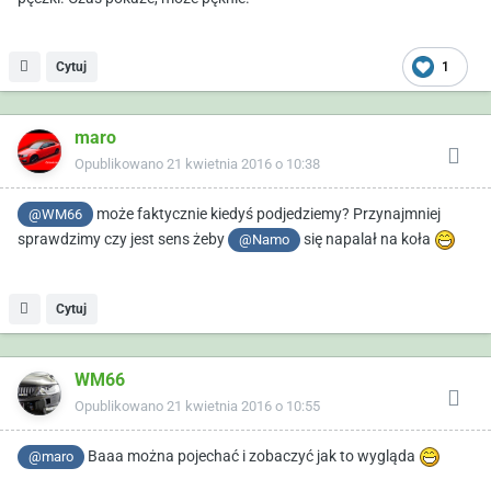
Cytuj
1
maro
Opublikowano
21 kwietnia 2016 o 10:38
może faktycznie kiedyś podjedziemy? Przynajmniej
@WM66
sprawdzimy czy jest sens żeby
się napalał na koła
@Namo
Cytuj
WM66
Opublikowano
21 kwietnia 2016 o 10:55
Baaa można pojechać i zobaczyć jak to wygląda
@maro