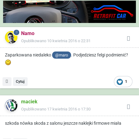
Namo
Opublikowano
10 kwietnia 2016 o 22:31
Zaparkowana niedaleko
. Podjedziesz felgi podmienić?
@maro
Cytuj
1
maciek
Opublikowano
17 kwietnia 2016 o 17:30
szkoda nówka skoda z salonu jeszcze naklejki firmowe miała