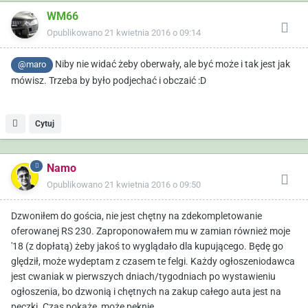
WM66
Opublikowano
21 kwietnia 2016 o 09:14
Niby nie widać żeby oberwały, ale być może i tak jest jak
@maro
mówisz. Trzeba by było podjechać i obczaić :D
Cytuj
Namo
Opublikowano
21 kwietnia 2016 o 09:50
Dzwoniłem do gościa, nie jest chętny na zdekompletowanie
oferowanej RS 230. Zaproponowałem mu w zamian również moje
'18 (z dopłatą) żeby jakoś to wyglądało dla kupującego. Będę go
ględził, może wydeptam z czasem te felgi. Każdy ogłoszeniodawca
jest cwaniak w pierwszych dniach/tygodniach po wystawieniu
ogłoszenia, bo dzwonią i chętnych na zakup całego auta jest na
pęczki. Czas pokaże, może pęknie.