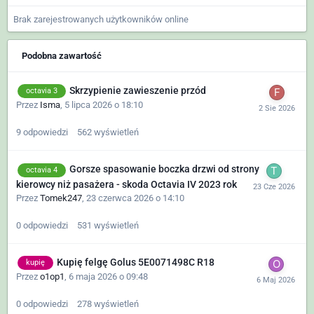
Brak zarejestrowanych użytkowników online
Podobna zawartość
Skrzypienie zawieszenie przód
octavia 3
Przez
Isma
,
5 lipca 2026 o 18:10
9
odpowiedzi
562
wyświetleń
Gorsze spasowanie boczka drzwi od strony
octavia 4
kierowcy niż pasażera - skoda Octavia IV 2023 rok
Przez
Tomek247
,
23 czerwca 2026 o 14:10
0
odpowiedzi
531
wyświetleń
Kupię felgę Golus 5E0071498C R18
kupię
Przez
o1op1
,
6 maja 2026 o 09:48
0
odpowiedzi
278
wyświetleń