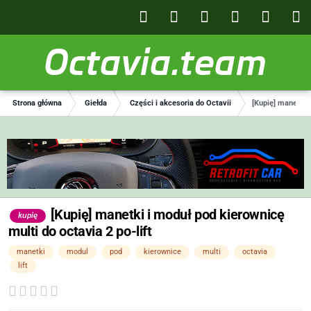
Octavia.team
Strona główna
Giełda
Części i akcesoria do Octavii
[Kupię] manetki i
[Kupię] manetki i moduł pod kierownicę
kupię
multi do octavia 2 po-lift
manetki
modul
pod
kierownice
multi
octavia
lift