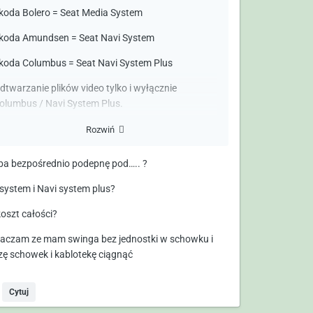
koda Bolero = Seat Media System
koda Amundsen = Seat Navi System
koda Columbus = Seat Navi System Plus
dtwarzanie plików video tylko i wyłącznie
olumbus / Navi System Plus.
a się przerobić z Seata na Skodę i uruchomić
Rozwiń
ndroid Auto i Apple CarPlay.
ba bezpośrednio podepnę pod….. ?
 system i Navi system plus?
koszt całości?
aczam ze mam swinga bez jednostki w schowku i
ę schowek i kablotekę ciągnąć
Cytuj