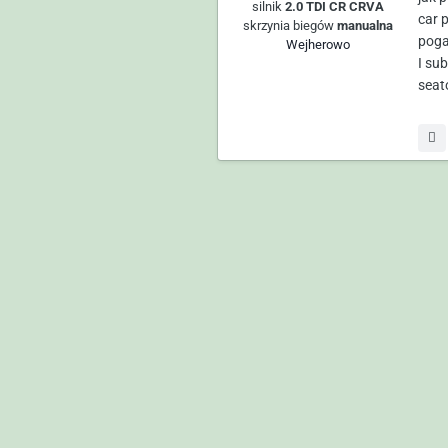
silnik
2.0 TDI CR CRVA
car 
skrzynia biegów
manualna
poga
Wejherowo
I su
seat