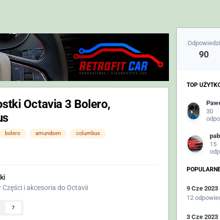
Odpowiedzi
90
TOP UŻYTK
stki Octavia 3 Bolero,
30
us
odpo
bolero
amundsen
columbus
pab
15
odp
POPULARNE
ki
w
Części i akcesoria do Octavii
9 Cze 2023
12 odpowie
7
3 Cze 2023