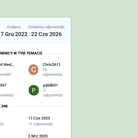
Dodano
Ostatniej odpowiedzi
7 Gru 2022
22 Cze 2026
OWNICY W TYM TEMACIE
Paweł Niedźwiedzki
Chris2611
29
wiedzi
odpowiedzi
567
pablik01
5
owiedzi
odpowiedzi
 DNI
11 Cze 2023
dzi
11 odpowiedzi
2 Wrz 2025