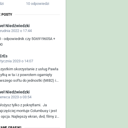
dzi
10 odpowiedzi
 POSTY
eł Niedźwiedzki
grudnia 2022 o 17:44
0 - odpowiednik czy 5G6919605A +
00
ErEs
stycznia 2023 o 14:07
zystkim skorzystanie z usług Pawła
syłką w ta i z powrotem ogarnięty
wszego softu do jednostki (MIB2) i...
eł Niedźwiedzki
zerwca 2023 o 03:54
ałożysz tylko z pokrętłami. Ja
ajczęściej montuje Columbusy i jest
 opcja. Najlepszy ekran, dvd, filmy z...
ANE GRAFIKI