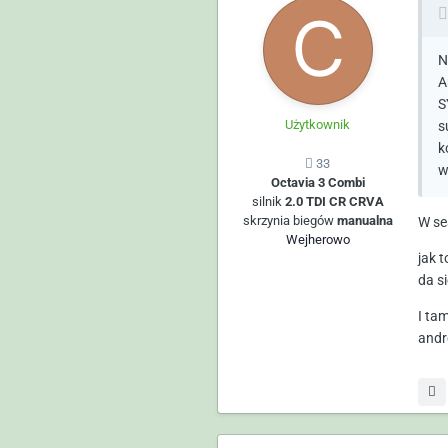
N
A
S
Użytkownik
s
k
33
w
Octavia 3 Combi
silnik
2.0 TDI CR CRVA
skrzynia biegów
manualna
W se
Wejherowo
jak 
da s
I tam
andr