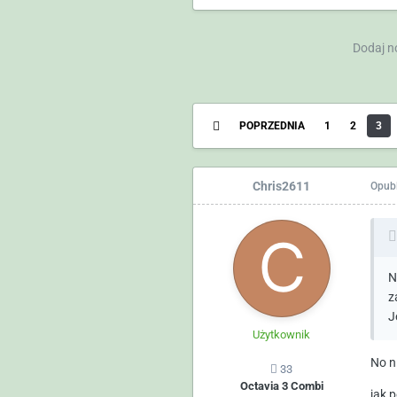
Dodaj n
POPRZEDNIA
1
2
3
Chris2611
Opub
N
z
J
Użytkownik
No n
33
Octavia 3 Combi
jak 