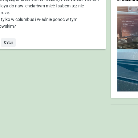
playa do nawi chciałbym mieć i subem tez nie
rdzę.
b tylko w columbus i właśnie ponoć w tym
owskim?
Cytuj