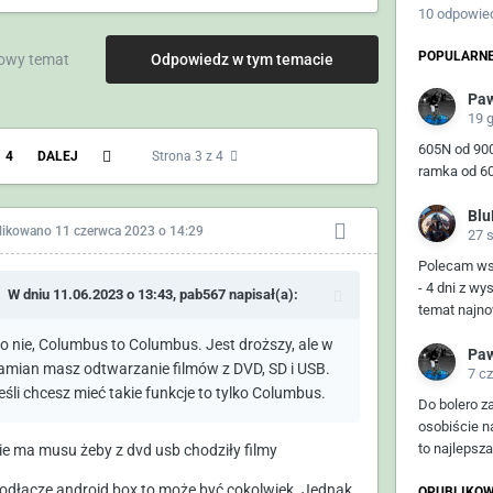
10 odpowie
POPULARNE
owy temat
Odpowiedz w tym temacie
Paw
19 
605N od 90
4
DALEJ
Strona 3 z 4
ramka od 6
Blu
likowano
11 czerwca 2023 o 14:29
27 
Polecam ws
- 4 dni z wy
W dniu 11.06.2023 o 13:43,
pab567
napisał(a):
temat najno
o nie, Columbus to Columbus. Jest droższy, ale w
Paw
amian masz odtwarzanie filmów z DVD, SD i USB.
7 c
eśli chcesz mieć takie funkcje to tylko Columbus.
Do bolero z
osobiście n
to najlepsza
ie ma musu żeby z dvd usb chodziły filmy
podłączę android box to może być cokolwiek. Jednak
OPUBLIKOW