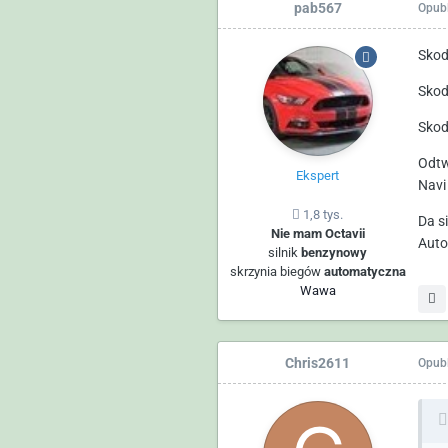
pab567
Opub
Skod
Skod
Skod
Odtw
Ekspert
Navi
1,8 tys.
Da s
Nie mam Octavii
Auto
silnik
benzynowy
skrzynia biegów
automatyczna
Wawa
Chris2611
Opub