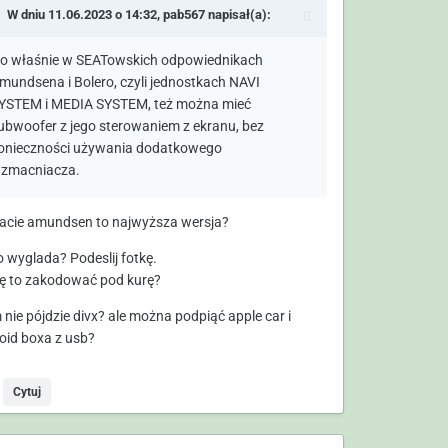
W dniu 11.06.2023 o 14:32,
pab567
napisał(a):
o właśnie w SEATowskich odpowiednikach
mundsena i Bolero, czyli jednostkach NAVI
YSTEM i MEDIA SYSTEM, też można mieć
ubwoofer z jego sterowaniem z ekranu, bez
onieczności używania dodatkowego
zmacniacza.
acie amundsen to najwyższa wersja?
to wyglada? Podeslij fotkę.
ię to zakodować pod kurę?
 nie pójdzie divx? ale można podpiąć apple car i
oid boxa z usb?
Cytuj