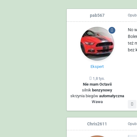
pab567
Opub
No w
Bole
też 
bez 
Ekspert
1,8 tys.
Nie mam Octavii
silnik
benzynowy
skrzynia biegów
automatyczna
Wawa
Chris2611
Opub