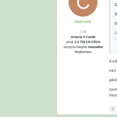
S
S
Użytkownik
S
33
O
Octavia 3 Combi
C
silnik
2.0 TDI CR CRVA
skrzynia biegów
manualna
D
Wejherowo
A
A su
navi
jaki 
zazn
musz