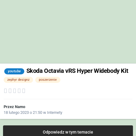
Skoda Octavia vRS Hyper Widebody Kit
youtube
zephyr designz
poszerzenie
Przez
Namo
18 lutego 2023 o 21:50
w
Internety
Odpowiedz w tym temacie