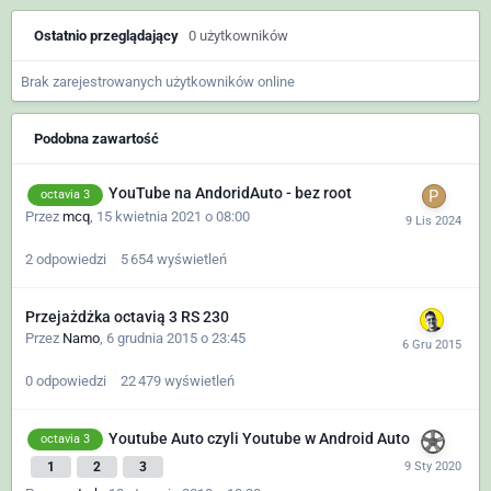
Ostatnio przeglądający
0 użytkowników
Brak zarejestrowanych użytkowników online
Podobna zawartość
YouTube na AndoridAuto - bez root
octavia 3
Przez
mcq
,
15 kwietnia 2021 o 08:00
2
odpowiedzi
5 654
wyświetleń
Przejażdżka octavią 3 RS 230
Przez
Namo
,
6 grudnia 2015 o 23:45
0
odpowiedzi
22 479
wyświetleń
Youtube Auto czyli Youtube w Android Auto
octavia 3
1
2
3