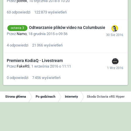
Przez
potrek
,
10 stycznia 2018 o 10:20
63
odpowiedzi
122 873
wyświetleń
Odtwarzanie plików video na Columbusie
octavia 3
Przez
Namo
,
18 grudnia 2015 o 09:56
4
odpowiedzi
21 366
wyświetleń
Premiera KodiaQ - Livestream
Przez
FakeRS
,
1 września 2016 o 11:11
0
odpowiedzi
7 456
wyświetleń
Strona główna
Po godzinach
Internety
Skoda Octavia vRS Hyper Wid