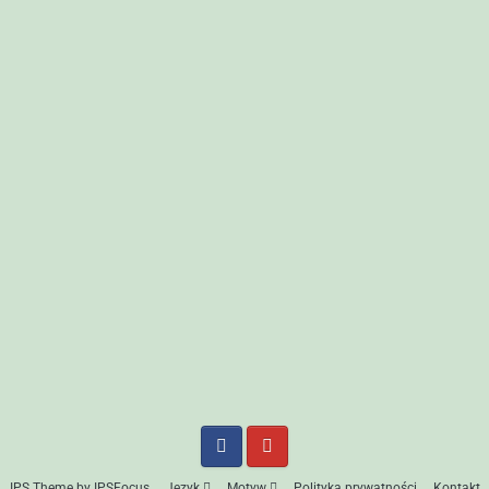
IPS Theme
by
IPSFocus
Język
Motyw
Polityka prywatności
Kontakt