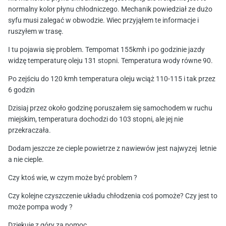
normalny kolor płynu chłodniczego. Mechanik powiedział ze dużo
syfu musi zalegać w obwodzie. Wiec przyjąłem te informacje i
ruszyłem w trasę.
I tu pojawia się problem. Tempomat 155kmh i po godzinie jazdy
widzę temperaturę oleju 131 stopni. Temperatura wody równe 90.
Po zejściu do 120 kmh temperatura oleju wciąż 110-115 i tak przez
6 godzin
Dzisiaj przez około godzinę poruszałem się samochodem w ruchu
miejskim, temperatura dochodzi do 103 stopni, ale jej nie
przekraczała.
Dodam jeszcze ze cieple powietrze z nawiewów jest najwyzej letnie
a nie cieple.
Czy ktoś wie, w czym może być problem ?
Czy kolejne czyszczenie układu chłodzenia coś pomoże? Czy jest to
może pompa wody ?
Dziękuje z góry za pomoc