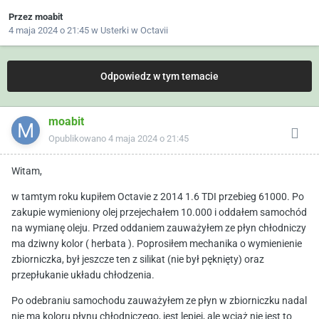
Przez
moabit
4 maja 2024 o 21:45
w
Usterki w Octavii
Odpowiedz w tym temacie
moabit
Opublikowano
4 maja 2024 o 21:45
Witam,
w tamtym roku kupiłem Octavie z 2014 1.6 TDI przebieg 61000. Po
zakupie wymieniony olej przejechałem 10.000 i oddałem samochód
na wymianę oleju. Przed oddaniem zauważyłem ze płyn chłodniczy
ma dziwny kolor ( herbata ). Poprosiłem mechanika o wymienienie
zbiorniczka, był jeszcze ten z silikat (nie był pęknięty) oraz
przepłukanie układu chłodzenia.
Po odebraniu samochodu zauważyłem ze płyn w zbiorniczku nadal
nie ma koloru płynu chłodniczego, jest lepiej, ale wciąż nie jest to