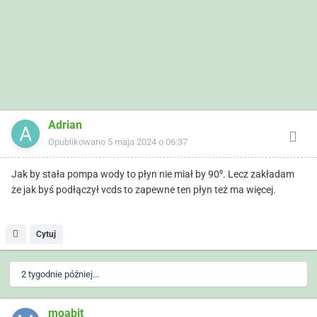
Adrian
Opublikowano
5 maja 2024 o 06:37
Jak by stała pompa wody to płyn nie miał by 90⁰. Lecz zakładam
że jak byś podłączył vcds to zapewne ten płyn też ma więcej.
Cytuj
2 tygodnie później...
moabit