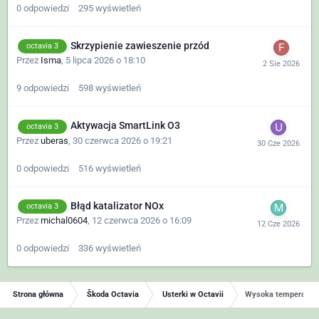
0
odpowiedzi
295
wyświetleń
Skrzypienie zawieszenie przód
octavia 3
Przez
Isma
,
5 lipca 2026 o 18:10
9
odpowiedzi
598
wyświetleń
Aktywacja SmartLink O3
octavia 3
Przez
uberas
,
30 czerwca 2026 o 19:21
0
odpowiedzi
516
wyświetleń
Błąd katalizator NOx
octavia 3
Przez
michal0604
,
12 czerwca 2026 o 16:09
0
odpowiedzi
336
wyświetleń
Strona główna
Škoda Octavia
Usterki w Octavii
Wysoka temperatura 