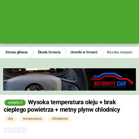
Strona główna
Škoda Octavia
Usterki w Octavii
Wysoka temperatura 
Wysoka temperatura oleju + brak
octavia 3
cieplego powietrza + metny plynw chlodnicy
olej
temperatura
chlodzenie