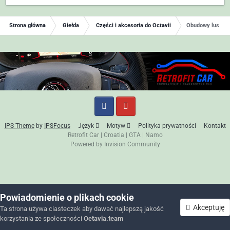
Strona główna
Giełda
Części i akcesoria do Octavii
Obudowy lusterek
IPS Theme
by
IPSFocus
Język
Motyw
Polityka prywatności
Kontakt
Retrofit Car
|
Croatia
|
GTA
|
Namo
Powered by Invision Community
Powiadomienie o plikach cookie
Akceptuję
Ta strona używa ciasteczek aby dawać najlepszą jakość
korzystania ze społeczności
Octavia.team
Forum
Nieprzeczytane
Zaloguj się
Zarejestruj się
Więcej