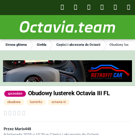
Octavia.team
Strona główna
Giełda
Części i akcesoria do Octavii
Obudowy lusterek
Obudowy lusterek Octavia III FL
sprzedam
obudowa
lusterko
octavia iii
Przez
Mario448
9 listopada 2025 o 10:20
w
Części i akcesoria do Octavii