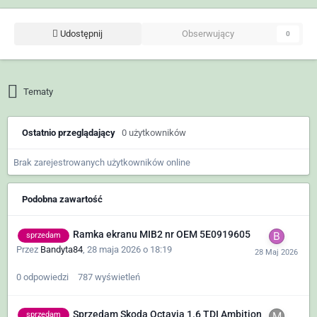
Udostępnij
Obserwujący
0
Tematy
Ostatnio przeglądający
0 użytkowników
Brak zarejestrowanych użytkowników online
Podobna zawartość
Ramka ekranu MIB2 nr OEM 5E0919605
sprzedam
Przez
Bandyta84
,
28 maja 2026 o 18:19
0
odpowiedzi
787
wyświetleń
Sprzedam Skoda Octavia 1.6 TDI Ambition
sprzedam