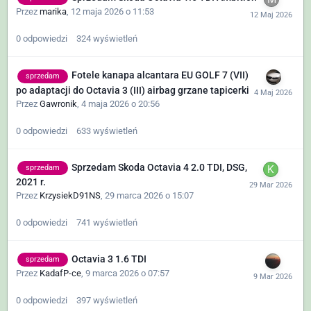
Przez
marika
,
12 maja 2026 o 11:53
0
odpowiedzi
324
wyświetleń
Fotele kanapa alcantara EU GOLF 7 (VII)
sprzedam
po adaptacji do Octavia 3 (III) airbag grzane tapicerki
Przez
Gawronik
,
4 maja 2026 o 20:56
0
odpowiedzi
633
wyświetleń
Sprzedam Skoda Octavia 4 2.0 TDI, DSG,
sprzedam
2021 r.
Przez
KrzysiekD91NS
,
29 marca 2026 o 15:07
0
odpowiedzi
741
wyświetleń
Octavia 3 1.6 TDI
sprzedam
Przez
KadafP-ce
,
9 marca 2026 o 07:57
0
odpowiedzi
397
wyświetleń