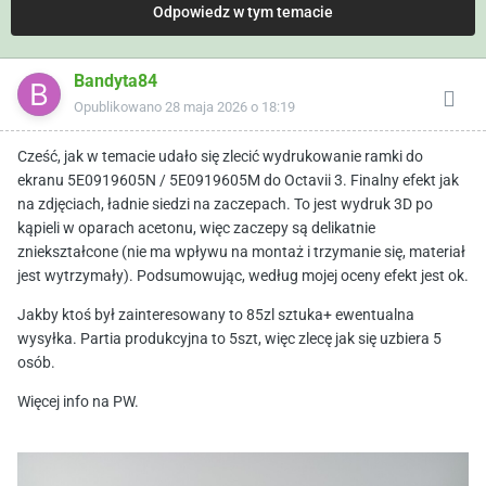
Odpowiedz w tym temacie
Bandyta84
Opublikowano
28 maja 2026 o 18:19
Cześć, jak w temacie udało się zlecić wydrukowanie ramki do
ekranu 5E0919605N / 5E0919605M do Octavii 3. Finalny efekt jak
na zdjęciach, ładnie siedzi na zaczepach. To jest wydruk 3D po
kąpieli w oparach acetonu, więc zaczepy są delikatnie
zniekształcone (nie ma wpływu na montaż i trzymanie się, materiał
jest wytrzymały). Podsumowując, według mojej oceny efekt jest ok.
Jakby ktoś był zainteresowany to 85zl sztuka+ ewentualna
wysyłka. Partia produkcyjna to 5szt, więc zlecę jak się uzbiera 5
osób.
Więcej info na PW.