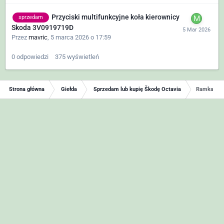
Przyciski multifunkcyjne koła kierownicy
sprzedam
Skoda 3V0919719D
Przez
mavric
,
5 marca 2026 o 17:59
0
odpowiedzi
375
wyświetleń
Strona główna
Giełda
Sprzedam lub kupię Škodę Octavia
Ramka ekr