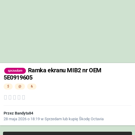
Ramka ekranu MIB2 nr OEM
sprzedam
5E0919605
$
@
&
Przez
Bandyta84
28 maja 2026 o 18:19
w
Sprzedam lub kupię Škodę Octavia