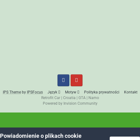
IPS Theme
by
IPSFocus
Język
Motyw
Polityka prywatności
Kontakt
Retrofit Car
|
Croatia
|
GTA
|
Namo
Powered by Invision Community
Powiadomienie o plikach cookie