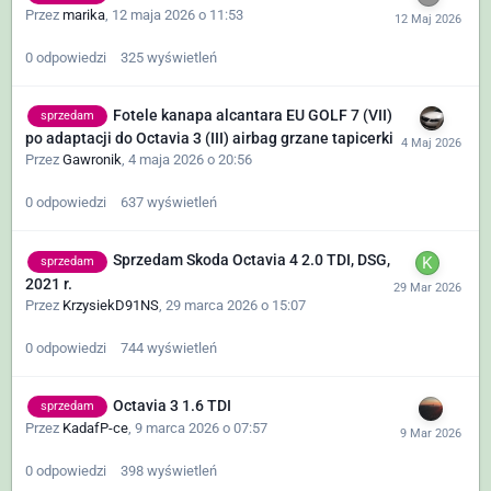
Przez
marika
,
12 maja 2026 o 11:53
0
odpowiedzi
325
wyświetleń
Fotele kanapa alcantara EU GOLF 7 (VII)
sprzedam
po adaptacji do Octavia 3 (III) airbag grzane tapicerki
Przez
Gawronik
,
4 maja 2026 o 20:56
0
odpowiedzi
637
wyświetleń
Sprzedam Skoda Octavia 4 2.0 TDI, DSG,
sprzedam
2021 r.
Przez
KrzysiekD91NS
,
29 marca 2026 o 15:07
0
odpowiedzi
744
wyświetleń
Octavia 3 1.6 TDI
sprzedam
Przez
KadafP-ce
,
9 marca 2026 o 07:57
0
odpowiedzi
398
wyświetleń