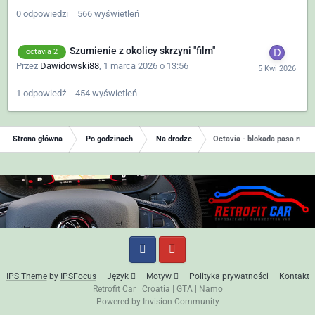
0
odpowiedzi
566
wyświetleń
Szumienie z okolicy skrzyni "film"
octavia 2
Przez
Dawidowski88
,
1 marca 2026 o 13:56
1
odpowiedź
454
wyświetleń
Strona główna
Po godzinach
Na drodze
Octavia - blokada pasa ruch
IPS Theme
by
IPSFocus
Język
Motyw
Polityka prywatności
Kontakt
Retrofit Car
|
Croatia
|
GTA
|
Namo
Powered by Invision Community