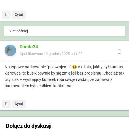
Cytuj
8 lat później...
Danda34
Opublikowano
12 grudnia 2025 o 11:22
No typowe parkowanie “po swojemu”
😄
Ale fakt, jakby był kumaty
kierowca, to busik pewnie by się zmieścił bez problemu. Chociaż tak
czy siak – wystający kuperek robi swoje i widać, że zabawa z
parkowaniem była całkiem konkretna.
Cytuj
Dołącz do dyskusji