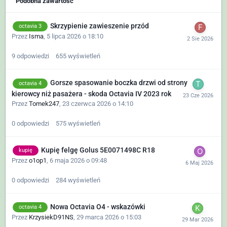
Podobna zawartość
Skrzypienie zawieszenie przód
octavia 3
Przez
Isma
,
5 lipca 2026 o 18:10
9
odpowiedzi
655
wyświetleń
Gorsze spasowanie boczka drzwi od strony
octavia 4
kierowcy niż pasażera - skoda Octavia IV 2023 rok
Przez
Tomek247
,
23 czerwca 2026 o 14:10
0
odpowiedzi
575
wyświetleń
Kupię felgę Golus 5E0071498C R18
kupię
Przez
o1op1
,
6 maja 2026 o 09:48
0
odpowiedzi
284
wyświetleń
Nowa Octavia O4 - wskazówki
octavia 4
Przez
KrzysiekD91NS
,
29 marca 2026 o 15:03