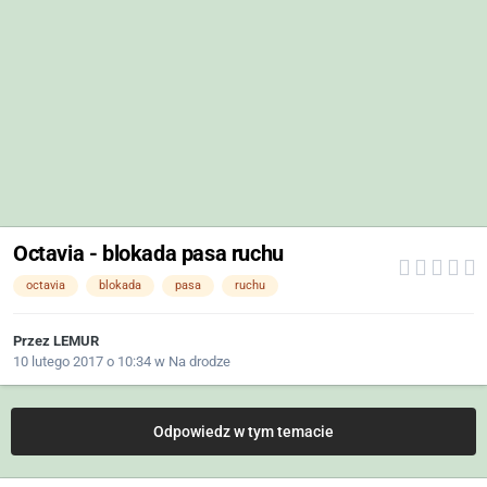
Octavia - blokada pasa ruchu
octavia
blokada
pasa
ruchu
Przez
LEMUR
10 lutego 2017 o 10:34
w
Na drodze
Odpowiedz w tym temacie