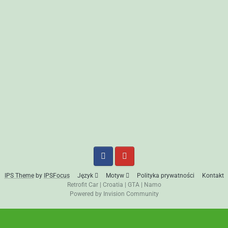
IPS Theme
by
IPSFocus
Język
Motyw
Polityka prywatności
Kontakt
Retrofit Car
|
Croatia
|
GTA
|
Namo
Powered by Invision Community