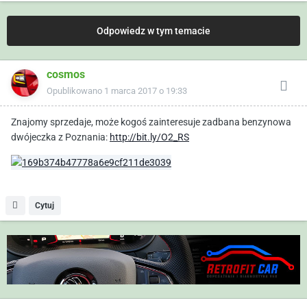
Odpowiedz w tym temacie
cosmos
Opublikowano
1 marca 2017 o 19:33
Znajomy sprzedaje, może kogoś zainteresuje zadbana benzynowa
dwójeczka z Poznania:
http://bit.ly/O2_RS
Cytuj