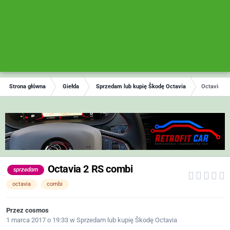
Strona główna
Giełda
Sprzedam lub kupię Škodę Octavia
Octavia 2 
Octavia 2 RS combi
sprzedam
octavia
combi
Przez
cosmos
1 marca 2017 o 19:33
w
Sprzedam lub kupię Škodę Octavia