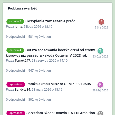
Podobna zawartość
Skrzypienie zawieszenie przód
octavia 3
Przez
Isma
,
5 lipca 2026 o 18:10
9
odpowiedzi
581
wyświetleń
Gorsze spasowanie boczka drzwi od strony
octavia 4
kierowcy niż pasażera - skoda Octavia IV 2023 rok
Przez
Tomek247
,
23 czerwca 2026 o 14:10
0
odpowiedzi
547
wyświetleń
Ramka ekranu MIB2 nr OEM 5E0919605
sprzedam
Przez
Bandyta84
,
28 maja 2026 o 18:19
0
odpowiedzi
802
wyświetleń
Sprzedam Skoda Octavia 1.6 TDI Ambition
sprzedam