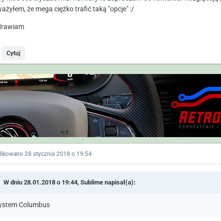
ażyłem, że mega ciężko trafić taką "opcje" :/
drawiam
Cytuj
likowano
28 stycznia 2018 o 19:54
W dniu 28.01.2018 o 19:44,
Sublime
napisał(a):
ystem Columbus