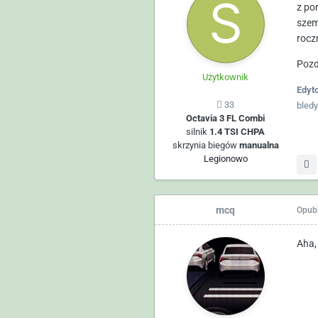
z po
szem
rocz
Pozd
Użytkownik
Edyt
33
bled
Octavia 3 FL Combi
silnik
1.4 TSI CHPA
skrzynia biegów
manualna
Legionowo
mcq
Opub
Aha, 