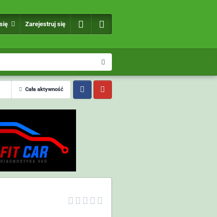
 się
Zarejestruj się
Cała aktywność