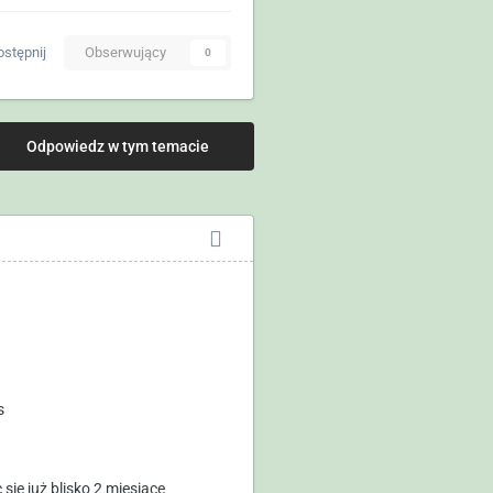
stępnij
Obserwujący
0
Odpowiedz w tym temacie
s
ię już blisko 2 miesiące