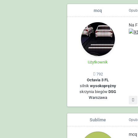
mcq
Opub
Na F
Użytkownik
792
Octavia 3 FL
silnik
wysokoprężny
skrzynia biegów
DSG
Warszawa
Sublime
Opub
mcq d