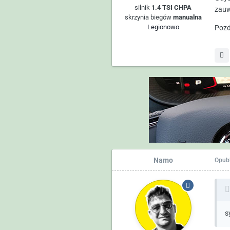
silnik
1.4 TSI CHPA
zauw
skrzynia biegów
manualna
Legionowo
Poz
Namo
Opub
s