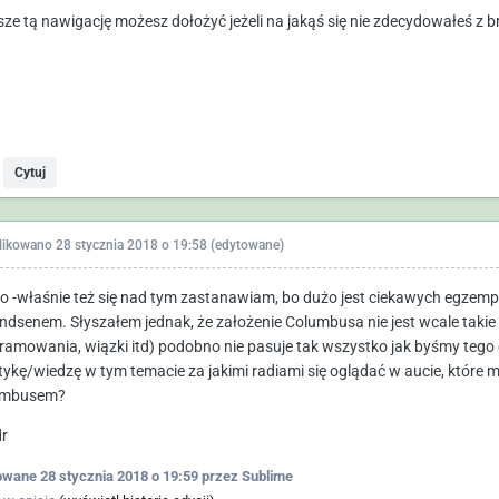
ze tą nawigację możesz dołożyć jeżeli na jakąś się nie zdecydowałeś z bra
Cytuj
likowano
28 stycznia 2018 o 19:58
(edytowane)
 -właśnie też się nad tym zastanawiam, bo dużo jest ciekawych egzempla
dsenem. Słyszałem jednak, że założenie Columbusa nie jest wcale takie
ramowania, wiązki itd) podobno nie pasuje tak wszystko jak byśmy tego c
tykę/wiedzę w tym temacie za jakimi radiami się oglądać w aucie, które 
umbusem?
r
owane
28 stycznia 2018 o 19:59
przez Sublime