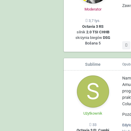
Zaws
Moderator
3,7 tys.
Octavia 3 RS
silnik
2.0 TSI CHHB
skrzynia biegów
DSG
Bošana 5
Sublime
Opub
Namo
Amun
prog
prak
Col
Użytkownik
Pozd
33
Edyt
Octavia 3 FL Combi