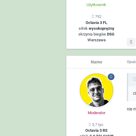
Użytkownik
792
Octavia 3 FL
silnik
wysokoprężny
skrzynia biegów
DSG
Warszawa
Namo
Opub
c
nie 
Moderator
3,7 tys.
Octavia 3 RS