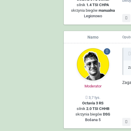
bledy
silnik
1.4 TSI CHPA
skrzynia biegów
manualna
Legionowo
Namo
Opub
z
Zaga
Moderator
3,7 tys.
Octavia 3 RS
silnik
2.0 TSI CHHB
skrzynia biegów
DSG
Bošana 5