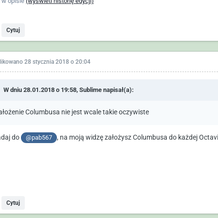
 w opisie
(wyświetl historię edycji)
Cytuj
likowano
28 stycznia 2018 o 20:04
W dniu 28.01.2018 o 19:58,
Sublime
napisał(a):
ałożenie Columbusa nie jest wcale takie oczywiste
daj do
, na moją widzę założysz Columbusa do każdej Octavi
@pab567
Cytuj