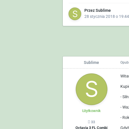
Przez
Sublime
28 stycznia 2018 o 19:44
Sublime
Opub
Wita
Kupi
- Sil
- Wa
Użytkownik
- Ro
33
Octavia 3 FL Combi
Gdyb