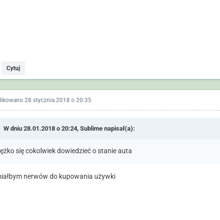
Cytuj
likowano
28 stycznia 2018 o 20:35
W dniu 28.01.2018 o 20:24,
Sublime
napisał(a):
iężko się cokolwiek dowiedzieć o stanie auta
miałbym nerwów do kupowania używki