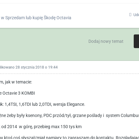
Udo
w
Sprzedam lub kupię Škodę Octavia
Dodaj nowy temat
likowano
28 stycznia 2018 o 19:44
m, jak w temacie:
e Octavie 3 KOMBI
nik: 1,4TSI, 1,6TDI lub 2,0TDI, wersja Elegance.
żne żeby były ksenony, PDC przód/tył, grzane poślady i system Columbu
k od 2014 w górę, przebieg max 150 tys km
y ktoś coś słyszał/miał namiary to zapraszam do kontaktu. Rozglądając s