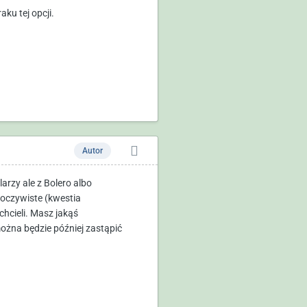
ku tej opcji.
Autor
rzy ale z Bolero albo
 oczywiste (kwestia
hcieli. Masz jakąś
można będzie później zastąpić