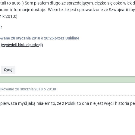
rtali to auto :) Sam pisałem długo ze sprzedającym, ciężko się cokolwiek d
rane informacje dostaje. Wiem te, że jest sprowadzone ze Szwajcarii i by
nik 2013:)
r
owane
28 stycznia 2018 o 20:25
przez Sublime
y
(wyświetl historię edycji)
Cytuj
likowano
28 stycznia 2018 o 20:30
pierwsza myśl jaką miałem to, że z Polski to ona nie jest więc i historia