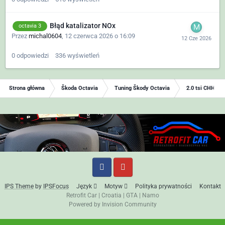
Błąd katalizator NOx
octavia 3
Przez
michal0604
,
12 czerwca 2026 o 16:09
0
odpowiedzi
336
wyświetleń
Strona główna
Škoda Octavia
Tuning Škody Octavia
2.0 tsi CHHB s
IPS Theme
by
IPSFocus
Język
Motyw
Polityka prywatności
Kontakt
Retrofit Car
|
Croatia
|
GTA
|
Namo
Powered by Invision Community