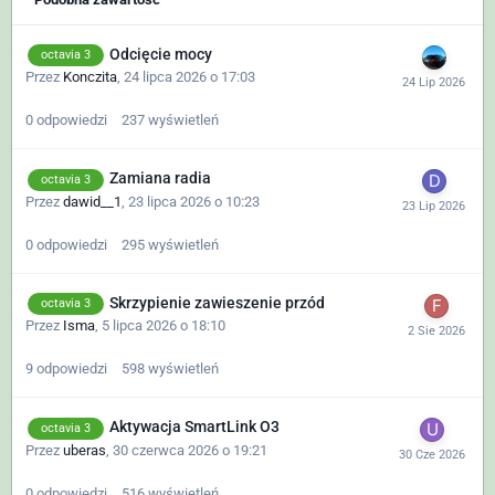
Odcięcie mocy
octavia 3
Przez
Konczita
,
24 lipca 2026 o 17:03
0
odpowiedzi
237
wyświetleń
Zamiana radia
octavia 3
Przez
dawid__1
,
23 lipca 2026 o 10:23
0
odpowiedzi
295
wyświetleń
Skrzypienie zawieszenie przód
octavia 3
Przez
Isma
,
5 lipca 2026 o 18:10
9
odpowiedzi
598
wyświetleń
Aktywacja SmartLink O3
octavia 3
Przez
uberas
,
30 czerwca 2026 o 19:21
0
odpowiedzi
516
wyświetleń